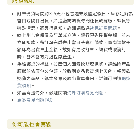
購物說明
訂單備貨時間約3-5天不包含週末及國定假日，庫存足夠為
當日或隔日出貨，如遇廠商調貨時間延長或絕版、缺貨等
特殊情況，將另行通知。詳細請點選
常見訂單問題
。
線上刷卡金額僅為訂單成立時，銀行預先授權金額，並未
立即扣款，待訂單完成寄出當日將進行請款，實際請款金
額即為出貨單上金額，故如有更改訂單、缺貨或取消訂
購，皆不會有刷退程序產生。
為維護您的權益，如因個人因素欲辦理退貨，請維持產品
原狀並依原包裝包好，於收到商品鑑賞期七天內，將與欲
退貨之商品、紙本發票及原出貨單寄回。詳細可閱讀
退換
貨須知
。
如需寄送海外，歡迎閱讀
海外訂購常見問題
。
更多常見問題FAQ
你可能也會喜歡