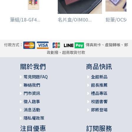
筆組/18-GF4...
名片盒/OIM00...
鉛筆/OCS006
付款方式：
傳真刷卡、虛擬轉帳、郵
政劃撥、超商取貨付款
關於我們
商品快訊
常見問題FAQ
全館新品
聯絡我們
館長推薦
門市資訊
禮品專區
徵人啟事
校園書饗
消息活動
即將登場
隱私權政策
注目優惠
訂閱服務