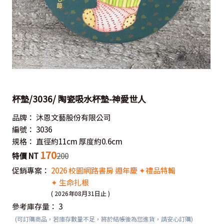
杯墊/3036/ 陶瓷吸水杯墊-神愛世人
品牌：
沐恩文藝股份有限公司
編號：
3036
規格：
直徑約11cm 厚度約0.6cm
170
特價 NT
200
促銷專案：
2026 校園網路書房 週年慶 ✦禮品特輯
✦ 生命扎根
( 2026年08月31日止 )
參考庫存量：
3
(可訂購商品，若庫存數量不足，將於結帳後為您進貨，請安心訂購)