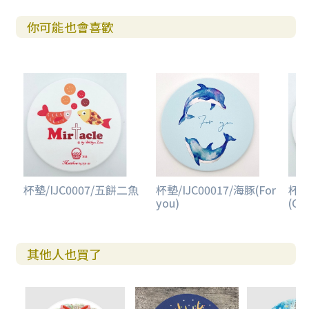
你可能也會喜歡
杯墊/IJC0007/五餅二魚
杯墊/IJC00017/海豚(For
杯墊
you)
(Gr
其他人也買了