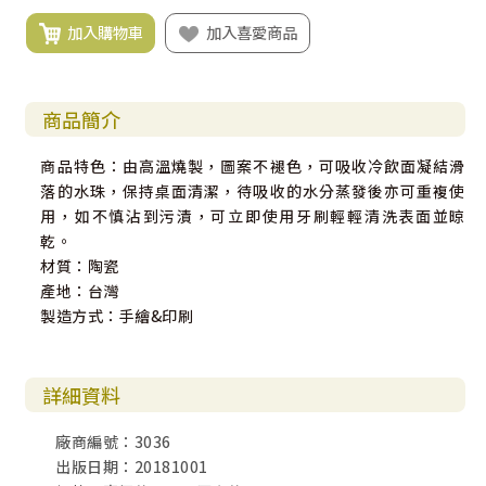
加入購物車
加入喜愛商品
商品簡介
商品特色：由高溫燒製，圖案不褪色，可吸收冷飲面凝結滑
落的水珠，保持桌面清潔，待吸收的水分蒸發後亦可重複使
用，如不慎沾到污漬，可立即使用牙刷輕輕清洗表面並晾
乾。
材質：陶瓷
產地：台灣
製造方式：手繪&印刷
詳細資料
廠商編號：3036
出版日期：20181001