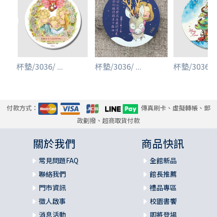
杯墊/3036/ ...
杯墊/3036/ ...
杯墊/3036/ ..
付款方式：
傳真刷卡、虛擬轉帳、郵
政劃撥、超商取貨付款
關於我們
商品快訊
常見問題FAQ
全館新品
聯絡我們
館長推薦
門市資訊
禮品專區
徵人啟事
校園書饗
消息活動
即將登場