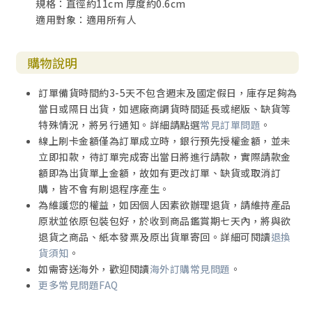
規格：直徑約11cm 厚度約0.6cm
適用對象：適用所有人
購物說明
訂單備貨時間約3-5天不包含週末及國定假日，庫存足夠為
當日或隔日出貨，如遇廠商調貨時間延長或絕版、缺貨等
特殊情況，將另行通知。詳細請點選
常見訂單問題
。
線上刷卡金額僅為訂單成立時，銀行預先授權金額，並未
立即扣款，待訂單完成寄出當日將進行請款，實際請款金
額即為出貨單上金額，故如有更改訂單、缺貨或取消訂
購，皆不會有刷退程序產生。
為維護您的權益，如因個人因素欲辦理退貨，請維持產品
原狀並依原包裝包好，於收到商品鑑賞期七天內，將與欲
退貨之商品、紙本發票及原出貨單寄回。詳細可閱讀
退換
貨須知
。
如需寄送海外，歡迎閱讀
海外訂購常見問題
。
更多常見問題FAQ