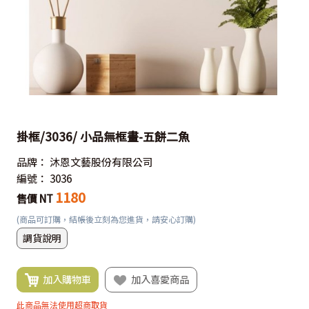
掛框/3036/ 小品無框畫-五餅二魚
品牌：
沐恩文藝股份有限公司
編號：
3036
1180
售價 NT
(商品可訂購，結帳後立刻為您進貨，請安心訂購)
調貨說明
加入購物車
加入喜愛商品
此商品無法使用超商取貨