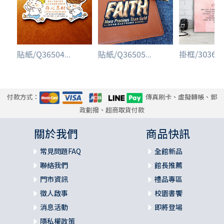
貼紙/Q36504...
貼紙/Q36505...
掛框/3036/ ..
付款方式：
傳真刷卡、虛擬轉帳、郵
政劃撥、超商取貨付款
關於我們
商品快訊
常見問題FAQ
全館新品
聯絡我們
館長推薦
門市資訊
禮品專區
徵人啟事
校園書饗
消息活動
即將登場
隱私權政策