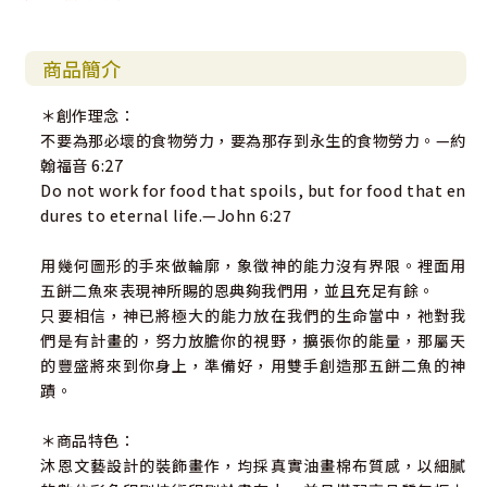
商品簡介
＊創作理念：
不要為那必壞的食物勞力，要為那存到永生的食物勞力。—約
翰福音 6:27
Do not work for food that spoils, but for food that en
dures to eternal life.—John 6:27
用幾何圖形的手來做輪廓，象徵神的能力沒有界限。裡面用
五餅二魚來表現神所賜的恩典夠我們用，並且充足有餘。
只要相信，神已將極大的能力放在我們的生命當中，祂對我
們是有計畫的，努力放膽你的視野，擴張你的能量，那屬天
的豐盛將來到你身上，準備好，用雙手創造那五餅二魚的神
蹟。
＊商品特色：
沐恩文藝設計的裝飾畫作，均採真實油畫棉布質感，以細膩