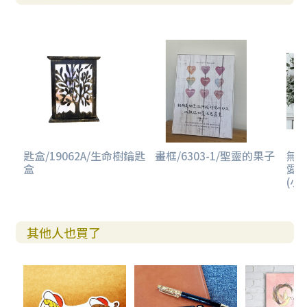
匙盒/19062A/生命樹鑰匙
畫框/6303-1/聖靈的果子
無框
盒
愛
(小/
其他人也買了