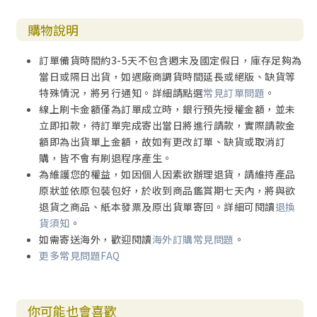
購物說明
訂單備貨時間約3-5天不包含週末及國定假日，庫存足夠為
當日或隔日出貨，如遇廠商調貨時間延長或絕版、缺貨等
特殊情況，將另行通知。詳細請點選
常見訂單問題
。
線上刷卡金額僅為訂單成立時，銀行預先授權金額，並未
立即扣款，待訂單完成寄出當日將進行請款，實際請款金
額即為出貨單上金額，故如有更改訂單、缺貨或取消訂
購，皆不會有刷退程序產生。
為維護您的權益，如因個人因素欲辦理退貨，請維持產品
原狀並依原包裝包好，於收到商品鑑賞期七天內，將與欲
退貨之商品、紙本發票及原出貨單寄回。詳細可閱讀
退換
貨須知
。
如需寄送海外，歡迎閱讀
海外訂購常見問題
。
更多常見問題FAQ
你可能也會喜歡