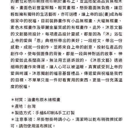
的數位彩色印刷技術印刷於畫布上，並且搭配高品質無框木
板，畫面色彩豐富鮮豔，輕質畫框，懸掛牆面無負擔，讓您
輕鬆擁有獨特的生活藝術，亦可送禮，讓上帝的話(畫)成為每
個家中的祝福，目前裝飾畫作有小品無框畫、大幅無框畫、
素色木框畫作及華麗金屬質感的有框畫作。此外，沐恩文藝
的文創藝術設計，每項產品設計靈感，都是因為「沐」浴在
上帝的愛與「恩」典裡所帶出的美好；一段經文，帶出一份
感動，成就一份創作，並將來自上帝的創意，投射在產品的
創作中，使每個圖像的背後，都是一段與神對話的故事。 神
的愛如此長闊高深，無法用言語訴說的，《沐恩文藝》透過
細緻的畫作來傳遞，讓人心可以被溫暖，真實感受到上帝的
愛與呵護，沐恩獨創的福音基督禮品，傳遞愛與祝福是我們
的目標，不單單只是一件好看實用的東西，更是一份充滿溫
度的祝福。
＊材質：油畫布原木裱框畫
＊產地：台灣
＊製造方式：手繪&印刷&手工訂製
＊注意事項：吊掛懸掛時請小心，清潔時以乾布稍微擦拭即
可，請勿使用濕布擦拭。