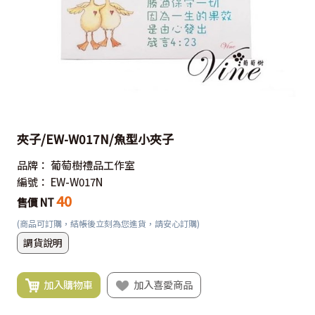
夾子/EW-W017N/魚型小夾子
品牌：
葡萄樹禮品工作室
編號：
EW-W017N
40
售價 NT
(商品可訂購，結帳後立刻為您進貨，請安心訂購)
調貨說明
加入購物車
加入喜愛商品