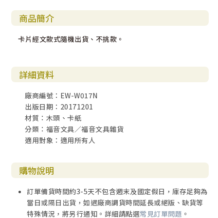
商品簡介
卡片經文款式隨機出貨、不挑款。
詳細資料
廠商編號：EW-W017N
出版日期：20171201
材質：木頭、卡紙
分類：福音文具／福音文具雜貨
適用對象：適用所有人
購物說明
訂單備貨時間約3-5天不包含週末及國定假日，庫存足夠為
當日或隔日出貨，如遇廠商調貨時間延長或絕版、缺貨等
特殊情況，將另行通知。詳細請點選
常見訂單問題
。