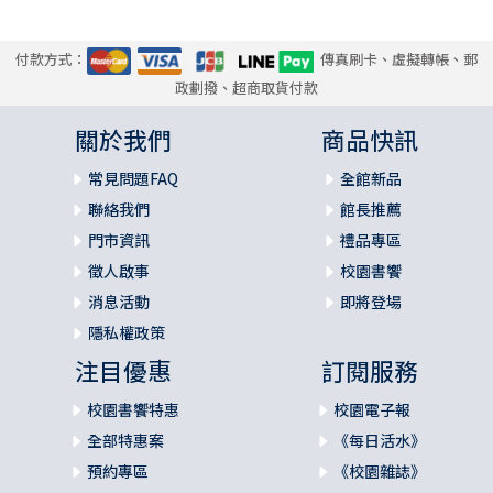
付款方式：
傳真刷卡、虛擬轉帳、郵
政劃撥、超商取貨付款
關於我們
商品快訊
常見問題FAQ
全館新品
聯絡我們
館長推薦
門市資訊
禮品專區
徵人啟事
校園書饗
消息活動
即將登場
隱私權政策
注目優惠
訂閱服務
校園書饗特惠
校園電子報
全部特惠案
《每日活水》
預約專區
《校園雜誌》