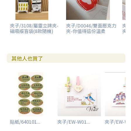
夾子/3108/屬靈立牌夾-
夾子/D0046/雙面壓克力
夾子
磁吸版盲袋(8款隨機)
夾-你值得這份溫柔
夾-
其他人也買了
貼紙/640101...
夾子/EW-W01...
夾子/EW-W01