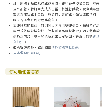
線上刷卡金額僅為訂單成立時，銀行預先授權金額，並未
立即扣款，待訂單完成寄出當日將進行請款，實際請款金
額即為出貨單上金額，故如有更改訂單、缺貨或取消訂
購，皆不會有刷退程序產生。
為維護您的權益，如因個人因素欲辦理退貨，請維持產品
原狀並依原包裝包好，於收到商品鑑賞期七天內，將與欲
退貨之商品、紙本發票及原出貨單寄回。詳細可閱讀
退換
貨須知
。
如需寄送海外，歡迎閱讀
海外訂購常見問題
。
更多常見問題FAQ
你可能也會喜歡