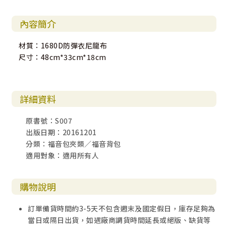
內容簡介
材質：1680D防彈衣尼龍布
尺寸：48cm*33cm*18cm
詳細資料
原書號：S007
出版日期：20161201
分類：福音包夾類／福音背包
適用對象：適用所有人
購物說明
訂單備貨時間約3-5天不包含週末及國定假日，庫存足夠為
當日或隔日出貨，如遇廠商調貨時間延長或絕版、缺貨等