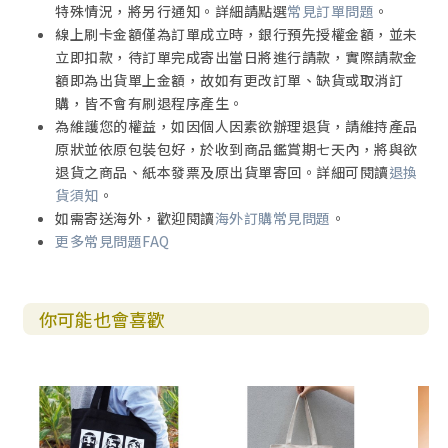
特殊情況，將另行通知。詳細請點選
常見訂單問題
。
線上刷卡金額僅為訂單成立時，銀行預先授權金額，並未
立即扣款，待訂單完成寄出當日將進行請款，實際請款金
額即為出貨單上金額，故如有更改訂單、缺貨或取消訂
購，皆不會有刷退程序產生。
為維護您的權益，如因個人因素欲辦理退貨，請維持產品
原狀並依原包裝包好，於收到商品鑑賞期七天內，將與欲
退貨之商品、紙本發票及原出貨單寄回。詳細可閱讀
退換
貨須知
。
如需寄送海外，歡迎閱讀
海外訂購常見問題
。
更多常見問題FAQ
你可能也會喜歡