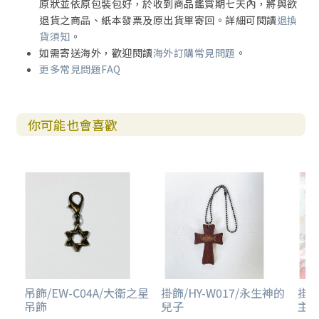
原狀並依原包裝包好，於收到商品鑑賞期七天內，將與欲
退貨之商品、紙本發票及原出貨單寄回。詳細可閱讀
退換
貨須知
。
如需寄送海外，歡迎閱讀
海外訂購常見問題
。
更多常見問題FAQ
你可能也會喜歡
吊飾/EW-C04A/大衛之星
掛飾/HY-W017/永生神的
掛飾
吊飾
兒子
主