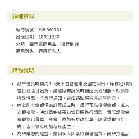
詳細資料
廠商編號：EW-W006J
出版日期：18991230
分類：福音家飾用品／福音掛飾
適用對象：適用所有人
購物說明
訂單備貨時間約3-5天不包含週末及國定假日，庫存足夠為
當日或隔日出貨，如遇廠商調貨時間延長或絕版、缺貨等
特殊情況，將另行通知。詳細請點選
常見訂單問題
。
線上刷卡金額僅為訂單成立時，銀行預先授權金額，並未
立即扣款，待訂單完成寄出當日將進行請款，實際請款金
額即為出貨單上金額，故如有更改訂單、缺貨或取消訂
購，皆不會有刷退程序產生。
為維護您的權益，如因個人因素欲辦理退貨，請維持產品