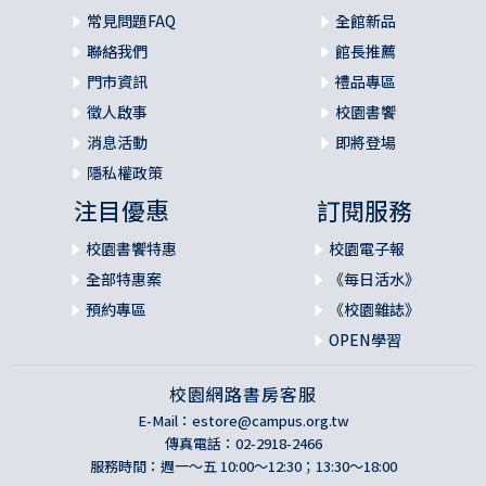
常見問題FAQ
全館新品
聯絡我們
館長推薦
門市資訊
禮品專區
徵人啟事
校園書饗
消息活動
即將登場
隱私權政策
注目優惠
訂閱服務
校園書饗特惠
校園電子報
全部特惠案
《每日活水》
預約專區
《校園雜誌》
OPEN學習
校園網路書房客服
E-Mail：
estore@campus.org.tw
傳真電話：02-2918-2466
服務時間：週一～五 10:00～12:30；13:30～18:00