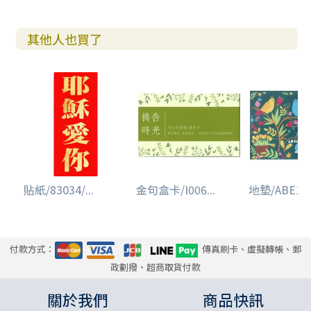
其他人也買了
貼紙/83034/...
金句盒卡/I006...
地墊/ABE102.
付款方式：
傳真刷卡、虛擬轉帳、郵
政劃撥、超商取貨付款
關於我們
商品快訊