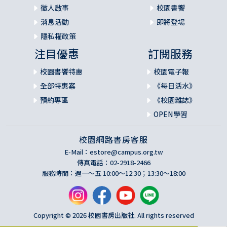
徵人啟事
校園書饗
消息活動
即將登場
隱私權政策
注目優惠
訂閱服務
校園書饗特惠
校園電子報
全部特惠案
《每日活水》
預約專區
《校園雜誌》
OPEN學習
校園網路書房客服
E-Mail：
estore@campus.org.tw
傳真電話：02-2918-2466
服務時間：週一～五 10:00～12:30；13:30～18:00
Copyright © 2026 校園書房出版社. All rights reserved