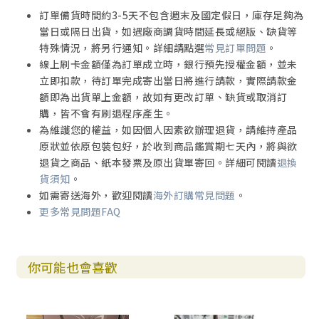
訂單備貨時間約3-5天不包含週末及國定假日，庫存足夠為
當日或隔日出貨，如遇廠商調貨時間延長或絕版、缺貨等
特殊情況，將另行通知。詳細請點選
常見訂單問題
。
線上刷卡金額僅為訂單成立時，銀行預先授權金額，並未
立即扣款，待訂單完成寄出當日將進行請款，實際請款金
額即為出貨單上金額，故如有更改訂單、缺貨或取消訂
購，皆不會有刷退程序產生。
為維護您的權益，如因個人因素欲辦理退貨，請維持產品
原狀並依原包裝包好，於收到商品鑑賞期七天內，將與欲
退貨之商品、紙本發票及原出貨單寄回。詳細可閱讀
退換
貨須知
。
如需寄送海外，歡迎閱讀
海外訂購常見問題
。
更多常見問題FAQ
你可能也會喜歡