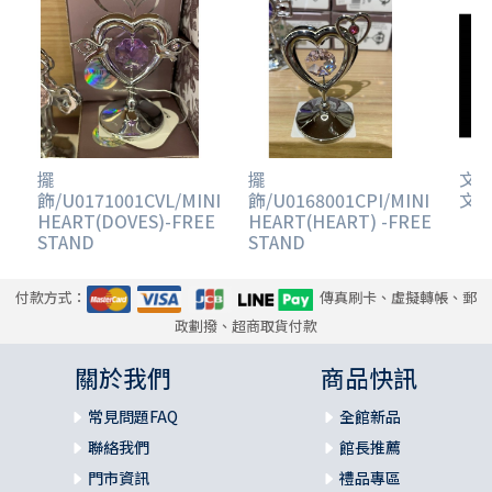
擺
擺
文鎮
飾/U0171001CVL/MINI
飾/U0168001CPI/MINI
文鎮
HEART(DOVES)-FREE
HEART(HEART) -FREE
STAND
STAND
付款方式：
傳真刷卡、虛擬轉帳、郵
政劃撥、超商取貨付款
關於我們
商品快訊
常見問題FAQ
全館新品
聯絡我們
館長推薦
門市資訊
禮品專區