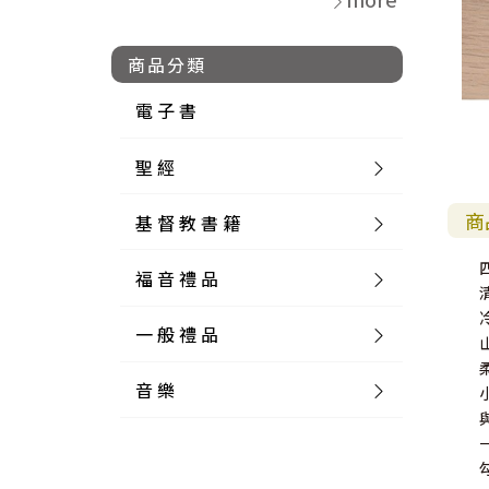
商品分類
電 子 書
聖 經
商
基 督 教 書 籍
新 舊 約 聖 經
福 音 禮 品
簡 體 聖 經
聖 經 論 叢
和 合 本
一 般 禮 品
英 文 聖 經
神 學 類
福 音 飾 品 配 件
和 合 本 標 點
參 考 書 工 具 書
音 樂
外 文 聖 經
實 踐 神 學
福 音 家 飾 用 品
一 般 卡 片
新 標 點 和 合 本
K J V
摩 西 五 經
系 統 神 學
福 音 項 鍊
讀 經 法
中 外 文 聖 經
教 會 歷 史
福 音 生 活 雜 貨
一 般 文 具
詩 本 樂 譜
和 合 本 修 訂 版
E S V
歷 史 書
神 、 創 造
宣 教 差 傳
福 音 耳 環 / 耳 夾
福 音 桌 飾 品
萬 用 卡
釋 經 法
創 世 記