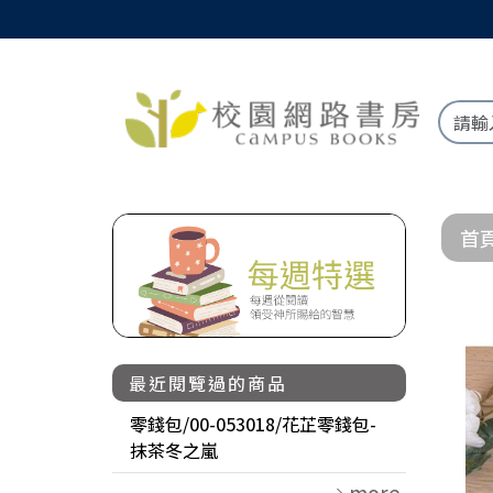
首
最近閱覽過的商品
零錢包/00-053018/花芷零錢包-
抹茶冬之嵐
more