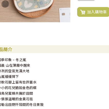
加入購物車
品簡介
四季印象 – 冬之嵐
清晨 山在薄霧中醒來
冷冽的空氣充滿大地
山嵐緩緩降下
柔軟花瓣上留有些許露水
小小的花兒猶如金色的蝶
與鳥兒蜜蜂共舞於田間
一張張溫暖的金黃花毯
勾勒出田野阡陌間的冬日景致