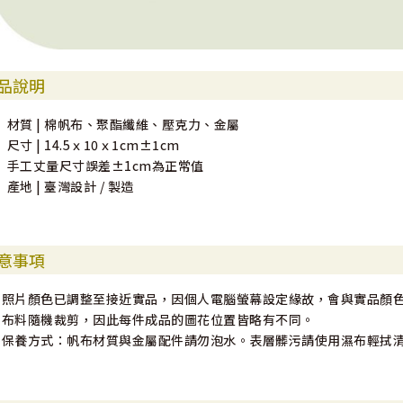
品說明
• 材質 | 棉帆布、聚酯纖維、壓克力、金屬
• 尺寸 | 14.5ｘ10ｘ1cm±1cm
• 手工丈量尺寸誤差±1cm為正常值
• 產地 | 臺灣設計 / 製造
意事項
▴ 照片顏色已調整至接近實品，因個人電腦螢幕設定緣故，會與實品顏
▴ 布料隨機裁剪，因此每件成品的圖花位置皆略有不同。
▴ 保養方式：帆布材質與金屬配件請勿泡水。表層髒污請使用濕布輕拭