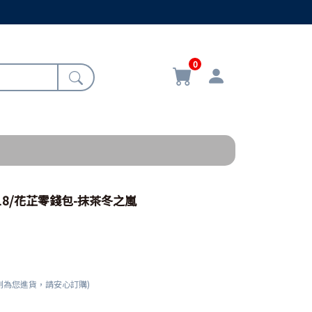
0
3018/花芷零錢包-抹茶冬之嵐
刻為您進貨，請安心訂購)