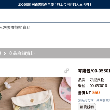
2026校園網路書房週年慶：與上帝同行的人生地圖！
頁
商品詳細資料
零錢包/00-05
品牌：
好感良物
編號：
00-053018
360
售價 NT
(商品可訂購，結帳後立
調貨說明