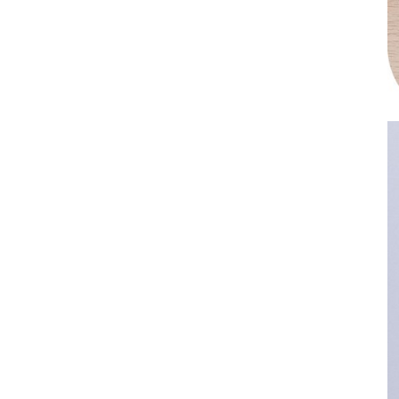
其 他 中 外 文 聖 經
新 約 歷 史 書
青 少 年
靈 恩
研 經 材 料
詩 、 散 文
福 音 包 裝 用 品
聖 經 故 事
約 拿 書
約 翰 福 音
加 拉 太 書
雅 各 書
啟 示 錄
信 徒 神 學
福 音 明 信 片 . 書 籤
成 人
教 育
兒 童 教 材
劇 本 遊 戲
福 音 文 具 雜 貨
聖 經 神 學
彌 迦 書
以 弗 所 書
彼 得 前 書
使 徒 行 傳
靈 界
福 音 季 節 卡
職 業
文 字 工 作
青 少 年 教 材
兒 童 故 事 C D
偽 經 次 經
那 鴻 書
腓 立 比 書
彼 得 後 書
福 音 小 禮 卡
特 殊 問 題
小 組 教 會
幼 稚 教 材
畫 冊
哈 巴 谷 書
歌 羅 西 書
約 翰 壹 、 貳 、 參 書
其 他 福 音 卡 片
生 活 教 導
成 人 教 材
西 番 雅 書
帖 撒 羅 尼 迦 前 後
猶 大 書
主 日 學 教 材
哈 該 書
提 摩 太 前 後
歸 納 法 研 經
撒 迦 利 亞 書
提 多 書
紙 品
瑪 拉 基 書
腓 利 門 書
教 牧 書 信