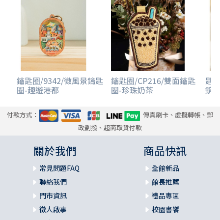
鑰匙圈/9342/微風景鑰匙
鑰匙圈/CP216/雙面鑰匙
匙圈
圈-趣遊港都
圈-珍珠奶茶
鏡-
付款方式：
傳真刷卡、虛擬轉帳、郵
政劃撥、超商取貨付款
關於我們
商品快訊
常見問題FAQ
全館新品
聯絡我們
館長推薦
門市資訊
禮品專區
徵人啟事
校園書饗