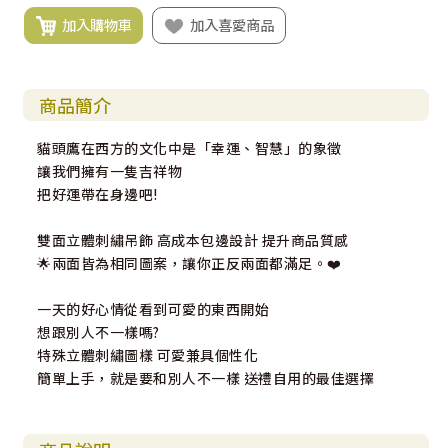
加入購物車
加入喜愛商品
商品簡介
貓頭鷹在西方的文化中是「幸運、智慧」的象徵
讓我們擁有一隻吉祥物
把好運帶在身邊吧!
雙面立體刺繡吊飾 高成本包邊設計 提升商品質感
🌟兩面皆為相同圖案，讓你正反兩面都滿足。❤️
一天的好心情從看到可愛的東西開始
想跟別人不一樣嗎?
特殊立體刺繡圖樣 可愛兼具個性化
簡單上手，就是要和別人不一樣 送禮自用的最佳選擇