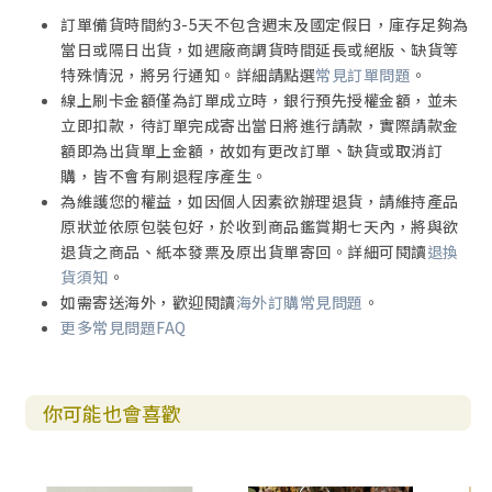
訂單備貨時間約3-5天不包含週末及國定假日，庫存足夠為
當日或隔日出貨，如遇廠商調貨時間延長或絕版、缺貨等
特殊情況，將另行通知。詳細請點選
常見訂單問題
。
線上刷卡金額僅為訂單成立時，銀行預先授權金額，並未
立即扣款，待訂單完成寄出當日將進行請款，實際請款金
額即為出貨單上金額，故如有更改訂單、缺貨或取消訂
購，皆不會有刷退程序產生。
為維護您的權益，如因個人因素欲辦理退貨，請維持產品
原狀並依原包裝包好，於收到商品鑑賞期七天內，將與欲
退貨之商品、紙本發票及原出貨單寄回。詳細可閱讀
退換
貨須知
。
如需寄送海外，歡迎閱讀
海外訂購常見問題
。
更多常見問題FAQ
你可能也會喜歡