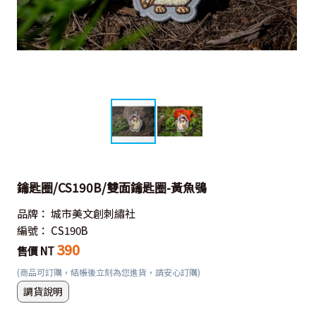
鑰匙圈/CS190B/雙面鑰匙圈-黃魚鴞
品牌：
城市美文創刺繡社
編號：
CS190B
390
售價 NT
(商品可訂購，結帳後立刻為您進貨，請安心訂購)
調貨說明