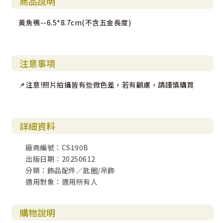
商品說明
黃魚鴞--6.5*8.7cm(不含五金長度)
注意事項
📌注意!照片拍攝皆有些微色差，若有顧慮，請謹慎購買
詳細資料
廠商編號：CS190B
出版日期：20250612
分類：飾品配件／匙圈/吊飾
適用對象：適用所有人
購物說明