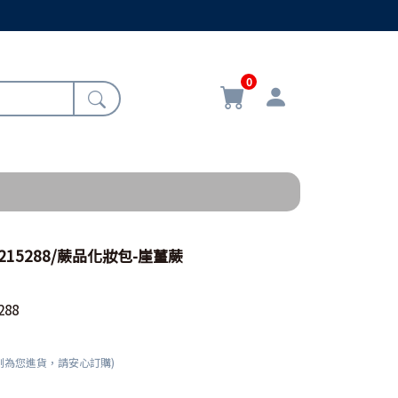
0
2215288/蕨品化妝包-崖薑蕨
288
刻為您進貨，請安心訂購)