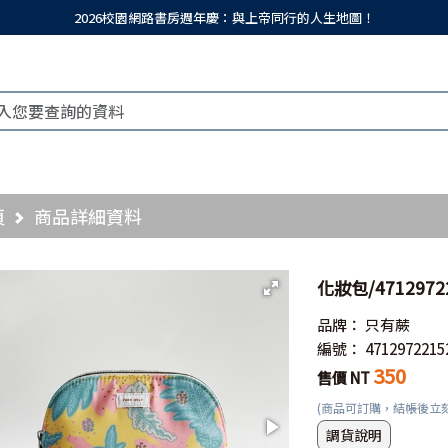
2026校園網路書房週年慶：與上帝同行的人生地圖！
頁
商品詳細資料
化妝包/471297
品牌：
只有蕨
編號：
4712972215
350
售價 NT
(商品可訂購，結帳後立
調貨說明