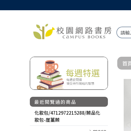
首
最近閱覽過的商品
化妝包/4712972215288/蕨品化
妝包-崖薑蕨
more