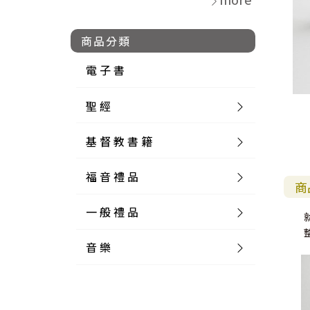
商品分類
電 子 書
聖 經
基 督 教 書 籍
新 舊 約 聖 經
福 音 禮 品
簡 體 聖 經
聖 經 論 叢
和 合 本
商
一 般 禮 品
英 文 聖 經
神 學 類
福 音 飾 品 配 件
和 合 本 標 點
參 考 書 工 具 書
音 樂
外 文 聖 經
實 踐 神 學
福 音 家 飾 用 品
一 般 卡 片
新 標 點 和 合 本
K J V
摩 西 五 經
系 統 神 學
福 音 項 鍊
讀 經 法
中 外 文 聖 經
教 會 歷 史
福 音 生 活 雜 貨
一 般 文 具
詩 本 樂 譜
和 合 本 修 訂 版
E S V
歷 史 書
神 、 創 造
宣 教 差 傳
福 音 耳 環 / 耳 夾
福 音 桌 飾 品
萬 用 卡
釋 經 法
創 世 記