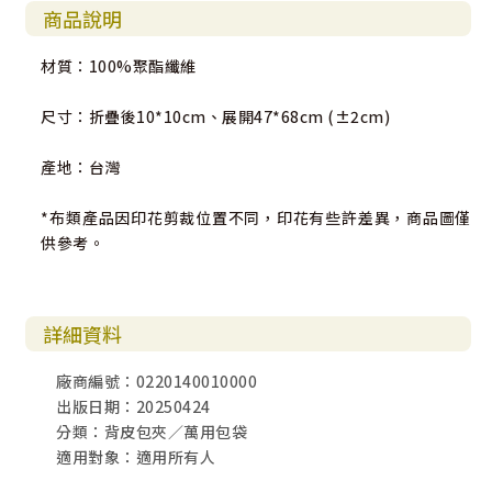
商品說明
材質：100%聚酯纖維
尺寸：折疊後10*10cm、展開47*68cm (±2cm)
產地：台灣
*布類產品因印花剪裁位置不同，印花有些許差異，商品圖僅
供參考。
詳細資料
廠商編號：0220140010000
出版日期：20250424
分類：背皮包夾／萬用包袋
適用對象：適用所有人