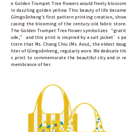
e Golden Trumpet Tree flowers would freely blossom
in dazzling golden yellow. This beauty of life became
Gímgoânheng's first pattern printing creation, show
casing the blooming of the century-old fabric store.
The Golden Trumpet Tree flower symbolizes “gratit
ude,” and this print is inspired by a suit jacket’s pa
ttern that Ms. Chang Chiu (Ms. Axiu), the eldest daug
hter of Gímgoânheng, regularly wore. We dedicate thi
s print to commemorate the beautiful city and in re
membrance of her.