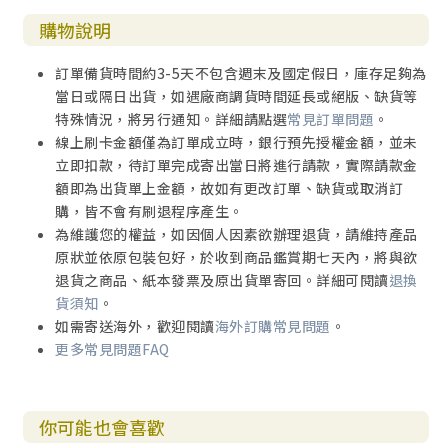
購物說明
訂單備貨時間約3-5天不包含週末及國定假日，庫存足夠為
當日或隔日出貨，如遇廠商調貨時間延長或絕版、缺貨等
特殊情況，將另行通知。詳細請點選
常見訂單問題
。
線上刷卡金額僅為訂單成立時，銀行預先授權金額，並未
立即扣款，待訂單完成寄出當日將進行請款，實際請款金
額即為出貨單上金額，故如有更改訂單、缺貨或取消訂
購，皆不會有刷退程序產生。
為維護您的權益，如因個人因素欲辦理退貨，請維持產品
原狀並依原包裝包好，於收到商品鑑賞期七天內，將與欲
退貨之商品、紙本發票及原出貨單寄回。詳細可閱讀
退換
貨須知
。
如需寄送海外，歡迎閱讀
海外訂購常見問題
。
更多常見問題FAQ
你可能也會喜歡