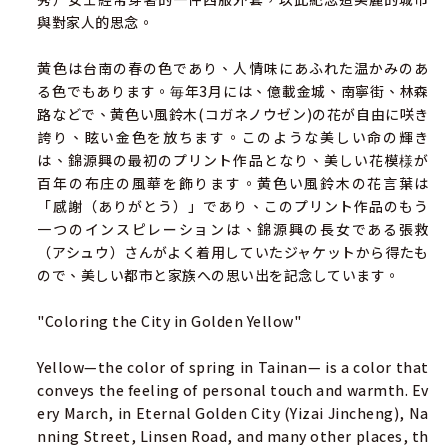
與對家人的思念。
黄色は台南の春の色であり、人情味にあふれた温かみのあ
る色でもあります。毎年3月には、億載金城、南寧街、林森
路などで、黄色い風鈴木(コガネノウゼン)の花が自由に咲き
誇り、眩い金色を放ちます。このような美しい命の輝き
は、錦源興の最初のプリント作品となり、美しい花模様が
百年の布庄の風華を飾ります。黄色い風鈴木の花言葉は
「感謝（ありがとう）」であり、このプリント作品のもう
一つのインスピレーションは、錦源興の長女である張救
（アシュウ）さんがよく着用していたジャケットから得たも
ので、美しい都市と家族への思い出を記念しています。
"Coloring the City in Golden Yellow"
Yellow—the color of spring in Tainan— is a color that
conveys the feeling of personal touch and warmth. Ev
ery March, in Eternal Golden City (Yizai Jincheng), Na
nning Street, Linsen Road, and many other places, th