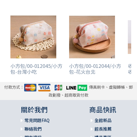
小方包/00-012045/小方
小方包/00-012044/小方
收納
包-台灣小吃
包-花火台北
收納
付款方式：
傳真刷卡、虛擬轉帳、郵
政劃撥、超商取貨付款
關於我們
商品快訊
常見問題FAQ
全館新品
聯絡我們
館長推薦