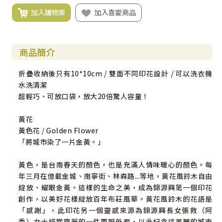
加入購物車
加入喜愛商品
商品簡介
折疊收納後只有10*10cm / 雙面不同印花設計 / 可以洗衣機
水洗清潔
超輕巧、可放口袋，放大20倍驚人容量！
黃花
黃色花 / Golden Flower
「將城市染了一片金黃。」
黃色，是台南春天的顏色，也是充滿人情味暖心的顏色。每
年三月在億載金城、南寧街、林森路...等地，黃花風鈴木自由
綻放、耀眼金黃。這樣的生命之美，成為錦源興第一個印花
創作，以美好花樣綻放百年布莊風華。黃花風鈴木的花語是
「感謝」，此印花另一個靈感來源為錦源興長女張救（阿
秀）女士經常穿著的一件西服外套，以此紀念這美麗的城市