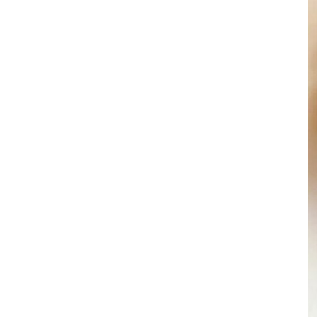
其 他 中 外 文 聖 經
新 約 歷 史 書
青 少 年
靈 恩
研 經 材 料
詩 、 散 文
福 音 包 裝 用 品
聖 經 故 事
約 拿 書
約 翰 福 音
加 拉 太 書
雅 各 書
啟 示 錄
信 徒 神 學
福 音 明 信 片 . 書 籤
成 人
教 育
兒 童 教 材
劇 本 遊 戲
福 音 文 具 雜 貨
聖 經 神 學
彌 迦 書
以 弗 所 書
彼 得 前 書
使 徒 行 傳
靈 界
福 音 季 節 卡
職 業
文 字 工 作
青 少 年 教 材
兒 童 故 事 C D
偽 經 次 經
那 鴻 書
腓 立 比 書
彼 得 後 書
福 音 小 禮 卡
特 殊 問 題
小 組 教 會
幼 稚 教 材
畫 冊
哈 巴 谷 書
歌 羅 西 書
約 翰 壹 、 貳 、 參 書
其 他 福 音 卡 片
生 活 教 導
成 人 教 材
西 番 雅 書
帖 撒 羅 尼 迦 前 後
猶 大 書
主 日 學 教 材
哈 該 書
提 摩 太 前 後
歸 納 法 研 經
撒 迦 利 亞 書
提 多 書
紙 品
瑪 拉 基 書
腓 利 門 書
教 牧 書 信