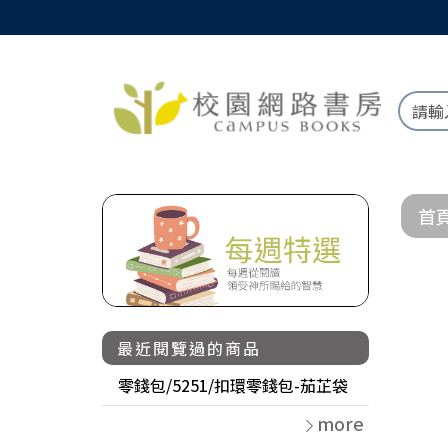
首
最近閱覽過的商品
零錢包/5251/扣環零錢包-茄芷袋
more