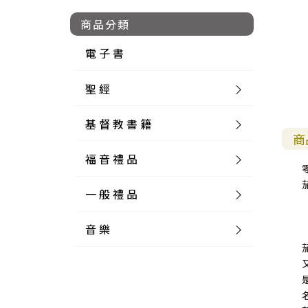
商品分類
電 子 書
聖 經
基 督 教 書 籍
新 舊 約 聖 經
商
福 音 禮 品
簡 體 聖 經
聖 經 論 叢
和 合 本
茄
一 般 禮 品
英 文 聖 經
神 學 類
福 音 飾 品 配 件
和 合 本 標 點
參 考 書 工 具 書
音 樂
外 文 聖 經
實 踐 神 學
福 音 家 飾 用 品
一 般 卡 片
新 標 點 和 合 本
K J V
摩 西 五 經
系 統 神 學
福 音 項 鍊
讀 經 法
中 外 文 聖 經
教 會 歷 史
福 音 生 活 雜 貨
一 般 文 具
詩 本 樂 譜
和 合 本 修 訂 版
E S V
歷 史 書
神 、 創 造
宣 教 差 傳
福 音 耳 環 / 耳 夾
福 音 桌 飾 品
萬 用 卡
釋 經 法
創 世 記
註 釋 本 聖 經
生 命 造 就
福 音 食 器 廚 房
食 器 廚 房
C D
現 代 中 文 譯 本
G N B
和 合 本 / N I V
舊 約 註 釋
基 督
社 會 參 與
歷 史
福 音 手 環 / 手 鍊
福 音 布 軸 掛 畫
福 音 服 飾 布 品
貼 紙
日 記 . 筆 記
音 樂 叢 書
聖 經 概 論
出 埃 及 記
約 書 亞 記