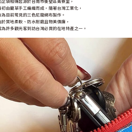
茄芷袋相傳起源於台南市後壁區菁寮里，
最初由藺草手工編織而成，隨著台灣工業化，
改為目前常見的三色尼龍網布製作。
由於質地柔軟、防水耐磨且物美價廉，
成為許多觀光客到訪台灣必買的在地特產之一。