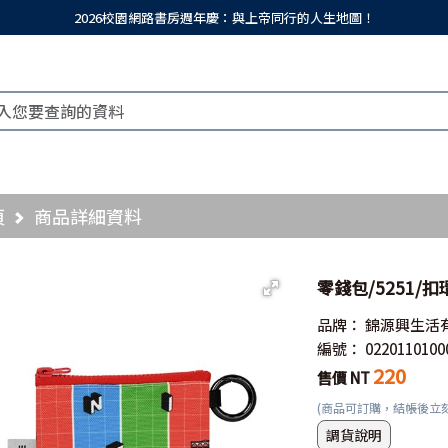
2026校園網路書房週年慶：與上帝同行的人生地圖！
頁
商品詳細資料
零錢包/5251/
品牌：
錦源興生活
編號：
0220110100
220
售價 NT
(商品可訂購，結帳後立
調貨說明