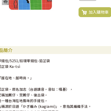
加入購物車
品簡介
零錢包/5251/扣環零錢包-茄芷袋
芷袋 Ka-tsì
「越在地、越時尚。」
茄芷袋，原名加志（台語讀音，音似：嘎基），
又稱加薦仔、茭薦仔、復古袋，
是一種台灣在地風味的手提包，
名稱源於日語「かぎ編み (kagiami)」，意指其編織手法。