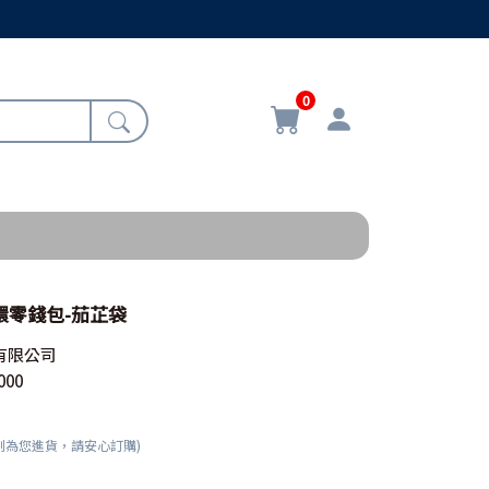
0
扣環零錢包-茄芷袋
有限公司
000
刻為您進貨，請安心訂購)