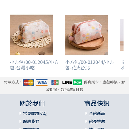
小方包/00-012045/小方
小方包/00-012044/小方
收納
包-台灣小吃
包-花火台北
收納
付款方式：
傳真刷卡、虛擬轉帳、郵
政劃撥、超商取貨付款
關於我們
商品快訊
常見問題FAQ
全館新品
聯絡我們
館長推薦