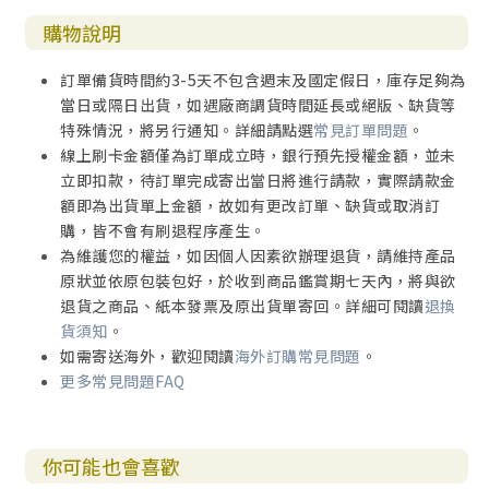
購物說明
訂單備貨時間約3-5天不包含週末及國定假日，庫存足夠為
當日或隔日出貨，如遇廠商調貨時間延長或絕版、缺貨等
特殊情況，將另行通知。詳細請點選
常見訂單問題
。
線上刷卡金額僅為訂單成立時，銀行預先授權金額，並未
立即扣款，待訂單完成寄出當日將進行請款，實際請款金
額即為出貨單上金額，故如有更改訂單、缺貨或取消訂
購，皆不會有刷退程序產生。
為維護您的權益，如因個人因素欲辦理退貨，請維持產品
原狀並依原包裝包好，於收到商品鑑賞期七天內，將與欲
退貨之商品、紙本發票及原出貨單寄回。詳細可閱讀
退換
貨須知
。
如需寄送海外，歡迎閱讀
海外訂購常見問題
。
更多常見問題FAQ
你可能也會喜歡