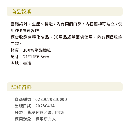
商品說明
臺灣設計、生產、製造 / 內有兩個口袋 / 內裡壓棉可站立 / 使
用YKK拉鍊製作
適合收納各種化妝品、3C用品或當筆袋使用，內有兩個收納
口袋。
材質：100%聚酯纖維
尺寸：21*14*6.5cm
產地：臺灣
詳細資料
廠商編號：0220080210000
出版日期：20250424
分類：背皮包夾／萬用包袋
適用對象：適用所有人