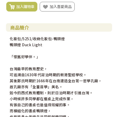
加入購物車
加入喜愛商品
商品簡介
化妝包/5251/收納化妝包-鴨頭燈
鴨頭燈 Duck Light
「懷舊好學伴。」
台灣最早的教育歷史，
可追溯自1630年代荷治時期的新港聖經學校。
其後鄭氏時期於1666年在台南建造全台第一官學孔廟，
故孔廟亦有「全臺首學」美名。
如今的西式教育體制，則於日治時期才引進台灣。
小時候許多同學都在餐桌上完成作業，
有張自己的書桌也是值得炫耀的事。
而模組化的書桌鴨頭燈，
也是許多七年級生共同的就學回憶，