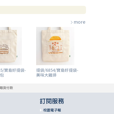
more
55/寶島好提袋-
提袋/6854/寶島好提袋-
包
美味大雞排
取貨付款
訂閱服務
校園電子報