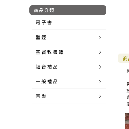
商品分類
電 子 書
聖 經
基 督 教 書 籍
新 舊 約 聖 經
商
福 音 禮 品
簡 體 聖 經
聖 經 論 叢
和 合 本
黃
一 般 禮 品
英 文 聖 經
神 學 類
福 音 飾 品 配 件
和 合 本 標 點
參 考 書 工 具 書
音 樂
外 文 聖 經
實 踐 神 學
福 音 家 飾 用 品
一 般 卡 片
新 標 點 和 合 本
K J V
摩 西 五 經
系 統 神 學
福 音 項 鍊
讀 經 法
中 外 文 聖 經
教 會 歷 史
福 音 生 活 雜 貨
一 般 文 具
詩 本 樂 譜
和 合 本 修 訂 版
E S V
歷 史 書
神 、 創 造
宣 教 差 傳
福 音 耳 環 / 耳 夾
福 音 桌 飾 品
萬 用 卡
釋 經 法
創 世 記
註 釋 本 聖 經
生 命 造 就
福 音 食 器 廚 房
食 器 廚 房
C D
現 代 中 文 譯 本
G N B
和 合 本 / N I V
舊 約 註 釋
基 督
社 會 參 與
歷 史
福 音 手 環 / 手 鍊
福 音 布 軸 掛 畫
福 音 服 飾 布 品
貼 紙
日 記 . 筆 記
音 樂 叢 書
聖 經 概 論
出 埃 及 記
約 書 亞 記