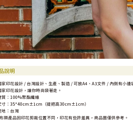
品說明
獨家印花設計 / 台灣設計、生產、製造 / 可放A4、A3文件 / 內側有小邊
獨家印花設計，讓你時尚袋著走。
材質：100%聚酯纖維
尺寸：35*40cm±1cm（提把高30cm±1cm）
產地：台灣
*布類產品因印花剪裁位置不同，印花有些許差異，商品圖僅供參考。