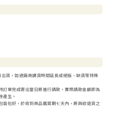
日出貨，如遇廠商調貨時間延長或絕版、缺貨等特殊
待訂單完成寄出當日將進行請款，實際請款金額即為
序產生。
包裝包好，於收到商品鑑賞期七天內，將與欲退貨之