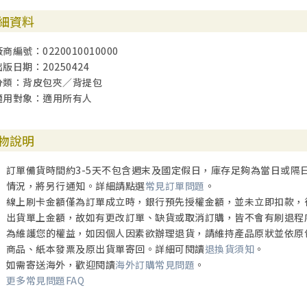
細資料
商編號：0220010010000
出版日期：20250424
分類：背皮包夾／背提包
適用對象：適用所有人
物說明
訂單備貨時間約3-5天不包含週末及國定假日，庫存足夠為當日或隔
情況，將另行通知。詳細請點選
常見訂單問題
。
線上刷卡金額僅為訂單成立時，銀行預先授權金額，並未立即扣款，
出貨單上金額，故如有更改訂單、缺貨或取消訂購，皆不會有刷退程
為維護您的權益，如因個人因素欲辦理退貨，請維持產品原狀並依原
商品、紙本發票及原出貨單寄回。詳細可閱讀
退換貨須知
。
如需寄送海外，歡迎閱讀
海外訂購常見問題
。
更多常見問題FAQ