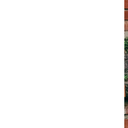
其 他 中 外 文 聖 經
新 約 歷 史 書
青 少 年
靈 恩
研 經 材 料
詩 、 散 文
福 音 包 裝 用 品
聖 經 故 事
約 拿 書
約 翰 福 音
加 拉 太 書
雅 各 書
啟 示 錄
信 徒 神 學
福 音 明 信 片 . 書 籤
成 人
教 育
兒 童 教 材
劇 本 遊 戲
福 音 文 具 雜 貨
聖 經 神 學
彌 迦 書
以 弗 所 書
彼 得 前 書
使 徒 行 傳
靈 界
福 音 季 節 卡
職 業
文 字 工 作
青 少 年 教 材
兒 童 故 事 C D
偽 經 次 經
那 鴻 書
腓 立 比 書
彼 得 後 書
福 音 小 禮 卡
特 殊 問 題
小 組 教 會
幼 稚 教 材
畫 冊
哈 巴 谷 書
歌 羅 西 書
約 翰 壹 、 貳 、 參 書
其 他 福 音 卡 片
生 活 教 導
成 人 教 材
西 番 雅 書
帖 撒 羅 尼 迦 前 後
猶 大 書
主 日 學 教 材
哈 該 書
提 摩 太 前 後
歸 納 法 研 經
撒 迦 利 亞 書
提 多 書
紙 品
瑪 拉 基 書
腓 利 門 書
教 牧 書 信