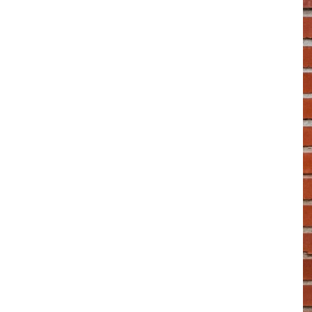
選 摘 本
見 證 傳 記
福 音 文 具
傢 俱 燈 飾
新 譯 本
其 他 英 文 聖 經
和 合 本 / N K J V
新 約 註 釋
聖 靈
教 牧
中 國 歷 史
初 信 造 就
福 音 戒 指
福 音 壁 掛 框 匾
福 音 鐘 錶 類
福 音 收 納 瓶 罐
明 信 片 . 書 籤
鉛 筆 袋 盒
杯 盤 壺 碗
詩 歌 本 譜
中 文 詩 歌 演 唱 C D
聖 經 史 地
利 未 記
士 師 記
福 音 佈 道
福 音 卡 片
新 漢 語 譯 本
新 標 點 和 合 本 / K J V
智 慧 詩 歌 書
救 恩
其 它 團 契
外 國 歷 史
禱 告
福 音 見 證
福 音 胸 針 / 別 針
福 音 相 框
福 音 磁 鐵
福 音 食 品 / 飲 品
福 音 資 料 夾 袋
筆 類
食 品
節 慶 樂 譜
外 文 詩 歌 演 唱 C D
聖 經 歷 史
民 數 記
路 得 記
輔 導
馬 克 杯 / 咖 啡 杯
生 活 教 導
教 會 儀 式 用 品
新 普 及 譯 本
新 標 點 和 合 本 / N R S V
大 先 知 書
人
派 別
靈 修
生 活 見 證
佈 道 講 章
福 音 匙 圈 / 吊 飾
十 字 架
福 音 雜 貨 禮 品
福 音 杯 款 / 茶 壺
福 音 辦 公 用 品
福 音 受 洗 卡 片
證 件 用 品
福 音 演 奏 C D
聖 經 地 理
申 命 記
撒 母 耳 上 下
約 伯 記
醫 治
茶 杯 / 茶 具
專 題 論 述
福 音 包 夾 類
當 代 譯 本
和 合 本 修 訂 版 / E S V
小 先 知 書
末 世
異 端
培 靈
傳 記
單 張
倫 理
福 音 服 飾 配 件
福 音 掛 飾
福 音 遊 戲 品
福 音 食 器 / 鍋 具
福 音 書 寫 用 品
福 音 生 日 卡 片
雜 文 紙 品
節 慶 C D
新 約 歷 史
列 王 記 上 下
詩 篇
以 賽 亞 書
倫 理 學
福 音 馬 克 杯 / 咖 啡 杯
餐 具 / 鍋 具
教 會
其 他 中 文 聖 經
現 代 中 文 譯 本 / T E V
四 福 音 書
教 義
文 獻 信 條
事 奉
見 證
小 冊
交 友
福 音 其 他 飾 品 配 件
福 音 水 晶
福 音 3 C 電 器
福 音 證 件 用 品
福 音 萬 用 卡 片
辦 公 用 品
信 息 . 見 證 C D
聖 經 人 物
歷 代 志 上 下
箴 言
耶 利 米 書
何 西 阿 書
福 音 保 溫 瓶 / 隨 身 瓶
保 溫 瓶 / 隨 行 杯
訓 練 材 料
新 譯 本 / E S V
保 羅 書 信
護 教 學
與 其 它 宗 教
講 章
佈 道 工 作
婚 姻
講 道
福 音 座 台 盒 用 品
福 音 香 氛 美 妝 保 養
福 音 筆 記 手 冊
福 音 謝 卡 / 邀 請 卡 / 慰 問
年 月 曆 . 日 誌
影 音 軟 體
登 山 寶 訓
以 斯 拉 記
傳 道 書
耶 利 米 哀 歌
約 珥 書
馬 太 福 音
福 音 玻 璃 杯 / 水 杯
卡
文 藝 類
新 譯 本 / N I V
普 通 書 信
神 學 專 題
教 會 復 興
其 它
福 音 叢 書
家 庭
管 家 職 份
小 組 材 料
福 音 抱 枕 / 套
福 音 春 聯
福 音 文 具 紙 品
兒 童 故 事 C D
耶 穌 生 平 與 教 訓
尼 希 米 記
雅 歌
以 西 結 書
阿 摩 司 書
馬 可 福 音
羅 馬 書
福 音 茶 壺 / 水 壺
福 音 金 句 盒 卡
新 普 及 譯 本 / N L T
其 他 書 信
其 它
台 灣 歷 史
文 選
兒 童
崇 拜 、 儀 式
工 作 訓 練
小 說 故 事
福 音 年 日 誌 曆
聖 經 文 學
以 斯 帖 記
但 以 理 書
俄 巴 底 亞 書
路 加 福 音
哥 林 多 前 後
希 伯 來 書
其 他 福 音 杯 壺 款 及 周 邊
福 音 貼 紙