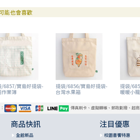
可能也會喜歡
/6857/寶島好提袋-
提袋/6856/寶島好提袋-
提袋/68
語作業簿
台灣水果箱
暖暖小籠
式：
傳真刷卡、虛擬轉帳、郵政劃撥、超商
商品快訊
注目優惠
全館新品
校園書饗特惠