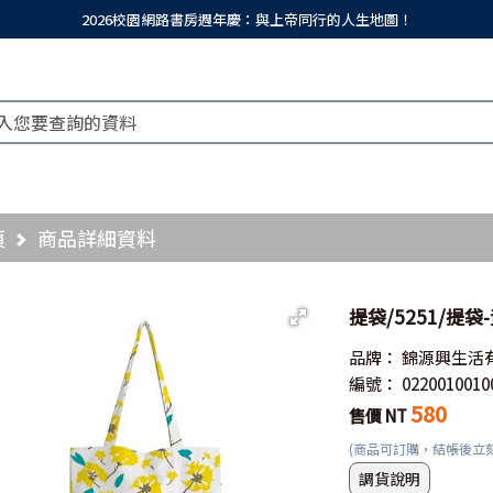
2026校園網路書房週年慶：與上帝同行的人生地圖！
頁
商品詳細資料
提袋/5251/提袋
品牌：
錦源興生活
編號：
0220010010
580
售價 NT
(商品可訂購，結帳後立
調貨說明