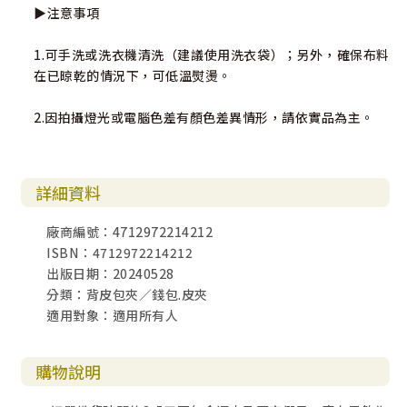
▶注意事項
1.可手洗或洗衣機清洗（建議使用洗衣袋）；另外，確保布料
在已晾乾的情況下，可低溫熨燙。
2.因拍攝燈光或電腦色差有顏色差異情形，請依實品為主。
詳細資料
廠商編號：4712972214212
ISBN：4712972214212
出版日期：20240528
分類：背皮包夾／錢包.皮夾
適用對象：適用所有人
購物說明