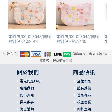
零錢包/00-013045/圓底
零錢包/00-013044/圓底
零錢
零錢包-台灣小吃
零錢包-花火台北
愛台
付款方式：
傳真刷卡、虛擬轉帳、郵
政劃撥、超商取貨付款
關於我們
商品快訊
常見問題FAQ
全館新品
聯絡我們
館長推薦
門市資訊
禮品專區
徵人啟事
校園書饗
消息活動
即將登場