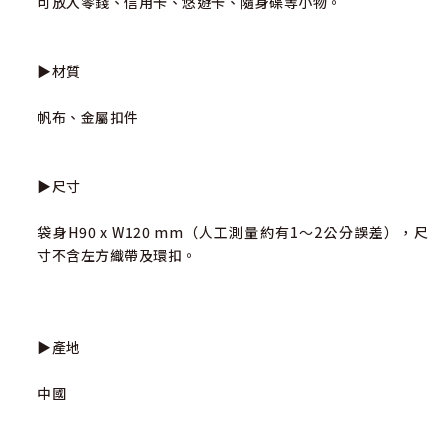
可放入零錢、信用卡、悠遊卡、隨身碟等小物。
▶材質
帆布、金屬扣件
▶尺寸
袋身H90 x W120 mm（人工測量約有1～2公分誤差），尺
寸不含左方織帶及環扣。
▶產地
中國