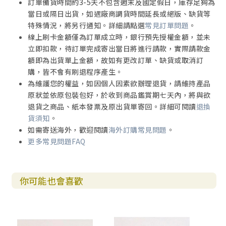
訂單備貨時間約3-5天不包含週末及國定假日，庫存足夠為
當日或隔日出貨，如遇廠商調貨時間延長或絕版、缺貨等
特殊情況，將另行通知。詳細請點選
常見訂單問題
。
線上刷卡金額僅為訂單成立時，銀行預先授權金額，並未
立即扣款，待訂單完成寄出當日將進行請款，實際請款金
額即為出貨單上金額，故如有更改訂單、缺貨或取消訂
購，皆不會有刷退程序產生。
為維護您的權益，如因個人因素欲辦理退貨，請維持產品
原狀並依原包裝包好，於收到商品鑑賞期七天內，將與欲
退貨之商品、紙本發票及原出貨單寄回。詳細可閱讀
退換
貨須知
。
如需寄送海外，歡迎閱讀
海外訂購常見問題
。
更多常見問題FAQ
你可能也會喜歡