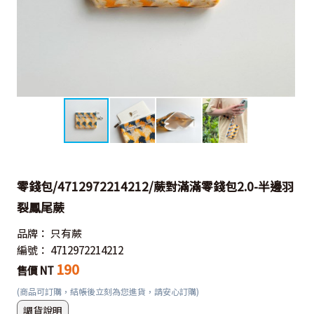
零錢包/4712972214212/蕨對滿滿零錢包2.0-半邊羽
裂鳳尾蕨
品牌：
只有蕨
編號：
4712972214212
190
售價 NT
(商品可訂購，結帳後立刻為您進貨，請安心訂購)
調貨說明