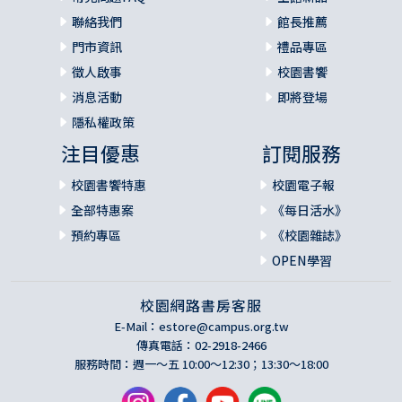
聯絡我們
館長推薦
門市資訊
禮品專區
徵人啟事
校園書饗
消息活動
即將登場
隱私權政策
注目優惠
訂閱服務
校園書饗特惠
校園電子報
全部特惠案
《每日活水》
預約專區
《校園雜誌》
OPEN學習
校園網路書房客服
E-Mail：
estore@campus.org.tw
傳真電話：02-2918-2466
服務時間：週一～五 10:00～12:30；13:30～18:00