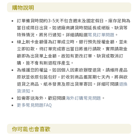
購物說明
訂單備貨時間約3-5天不包含週末及國定假日，庫存足夠為
當日或隔日出貨，如遇廠商調貨時間延長或絕版、缺貨等
特殊情況，將另行通知。詳細請點選
常見訂單問題
。
線上刷卡金額僅為訂單成立時，銀行預先授權金額，並未
立即扣款，待訂單完成寄出當日將進行請款，實際請款金
額即為出貨單上金額，故如有更改訂單、缺貨或取消訂
購，皆不會有刷退程序產生。
為維護您的權益，如因個人因素欲辦理退貨，請維持產品
原狀並依原包裝包好，於收到商品鑑賞期七天內，將與欲
退貨之商品、紙本發票及原出貨單寄回。詳細可閱讀
退換
貨須知
。
如需寄送海外，歡迎閱讀
海外訂購常見問題
。
更多常見問題FAQ
你可能也會喜歡