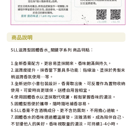
商品說明
SLL滋潤型固體香水_關鍵字系列 商品特點：
1.全新香膏配方，更容易塗抹開來、香味飽滿與持久。
2.滋潤度提升，抹香當下兼具多功能：指緣油、塗抹於秀髮末
梢滋潤香氛使用…等。
3.全新迷你小書包裝設計，香膏取出後、可反覆作為置物收納
使用。可愛時尚更環保，送禮自用皆相宜。
4.使用固體香水以塗抹取代噴灑，輕鬆掌握香味的濃淡。
5.固體型態便於攜帶，隨時隨地補香容易。
6.SLL香膏不含酒精成分、更不含防腐劑，不用擔心過敏。
7.固體香水的香味透過體溫揮發，淡雅清新，成為陪伴自己、
不甘擾他人的美好。香味視取量的濃淡，可持續1-4小時。