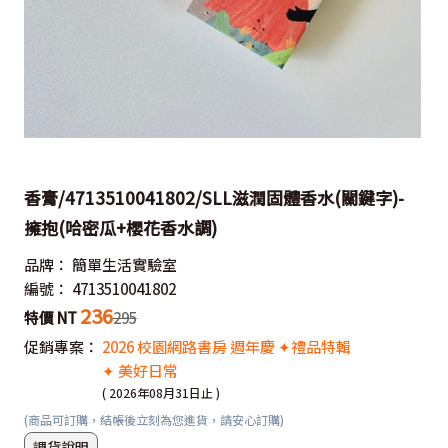
香膏/4713510041802/SLL滋潤固體香水(關鍵字)-
擁抱(哈密瓜+櫻花香水調)
品牌：
簡單生活實驗室
編號：
4713510041802
236
特價 NT
295
促銷專案：
2026 校園網路書房 週年慶 ✦禮品特輯
✦ 美好日常
( 2026年08月31日止 )
(商品可訂購，結帳後立刻為您進貨，請安心訂購)
調貨說明