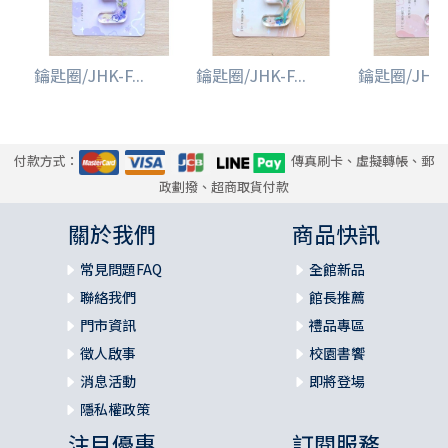
鑰匙圈/JHK-F...
鑰匙圈/JHK-F...
鑰匙圈/JHK-F
付款方式：
傳真刷卡、虛擬轉帳、郵
政劃撥、超商取貨付款
關於我們
商品快訊
常見問題FAQ
全館新品
聯絡我們
館長推薦
門市資訊
禮品專區
徵人啟事
校園書饗
消息活動
即將登場
隱私權政策
注目優惠
訂閱服務