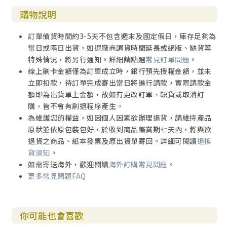
購物說明
訂單備貨時間約3-5天不包含週末及國定假日，庫存足夠為
當日或隔日出貨，如遇廠商調貨時間延長或絕版、缺貨等
特殊情況，將另行通知。詳細請點選
常見訂單問題
。
線上刷卡金額僅為訂單成立時，銀行預先授權金額，並未
立即扣款，待訂單完成寄出當日將進行請款，實際請款金
額即為出貨單上金額，故如有更改訂單、缺貨或取消訂
購，皆不會有刷退程序產生。
為維護您的權益，如因個人因素欲辦理退貨，請維持產品
原狀並依原包裝包好，於收到商品鑑賞期七天內，將與欲
退貨之商品、紙本發票及原出貨單寄回。詳細可閱讀
退換
貨須知
。
如需寄送海外，歡迎閱讀
海外訂購常見問題
。
更多常見問題FAQ
你可能也會喜歡