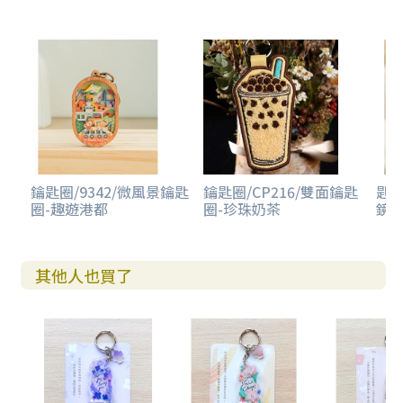
鑰匙圈/9342/微風景鑰匙
鑰匙圈/CP216/雙面鑰匙
匙圈
圈-趣遊港都
圈-珍珠奶茶
鏡-
其他人也買了