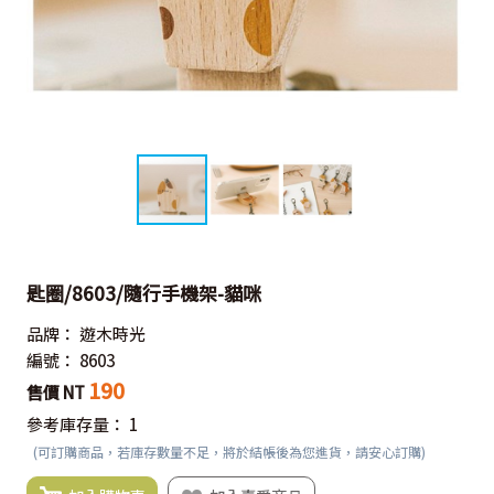
匙圈/8603/隨行手機架-貓咪
品牌：
遊木時光
編號：
8603
190
售價 NT
參考庫存量：
1
(可訂購商品，若庫存數量不足，將於結帳後為您進貨，請安心訂購)