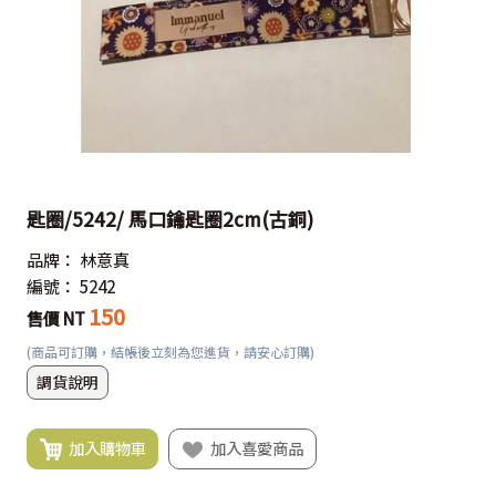
匙圈/5242/ 馬口鑰匙圈2cm(古銅)
品牌：
林意真
編號：
5242
150
售價 NT
(商品可訂購，結帳後立刻為您進貨，請安心訂購)
調貨說明
加入購物車
加入喜愛商品