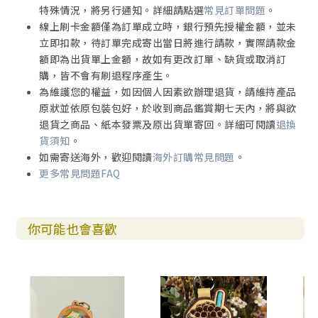
特殊情況，將另行通知。詳細請點選
常見訂單問題
。
線上刷卡金額僅為訂單成立時，銀行預先授權金額，並未
立即扣款，待訂單完成寄出當日將進行請款，實際請款金
額即為出貨單上金額，故如有更改訂單、缺貨或取消訂
購，皆不會有刷退程序產生。
為維護您的權益，如因個人因素欲辦理退貨，請維持產品
原狀並依原包裝包好，於收到商品鑑賞期七天內，將與欲
退貨之商品、紙本發票及原出貨單寄回。詳細可閱讀
退換
貨須知
。
如需寄送海外，歡迎閱讀
海外訂購常見問題
。
更多常見問題FAQ
你可能也會喜歡