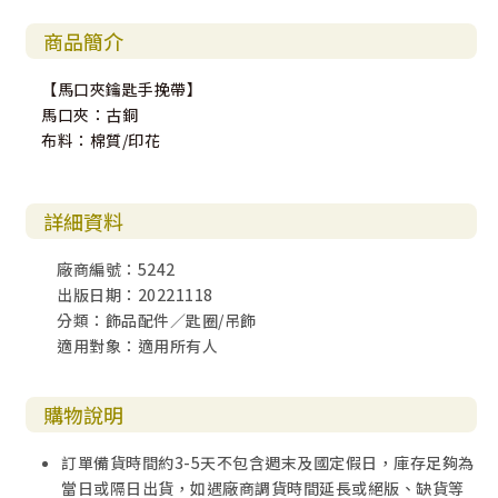
商品簡介
【馬口夾鑰匙手挽帶】
馬口夾：古銅
布料：棉質/印花
詳細資料
廠商編號：5242
出版日期：20221118
分類：飾品配件／匙圈/吊飾
適用對象：適用所有人
購物說明
訂單備貨時間約3-5天不包含週末及國定假日，庫存足夠為
當日或隔日出貨，如遇廠商調貨時間延長或絕版、缺貨等