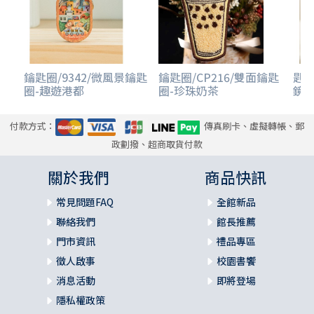
鑰匙圈/9342/微風景鑰匙
鑰匙圈/CP216/雙面鑰匙
匙圈
圈-趣遊港都
圈-珍珠奶茶
鏡-
付款方式：
傳真刷卡、虛擬轉帳、郵
政劃撥、超商取貨付款
關於我們
商品快訊
常見問題FAQ
全館新品
聯絡我們
館長推薦
門市資訊
禮品專區
徵人啟事
校園書饗
消息活動
即將登場
隱私權政策