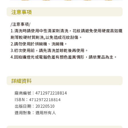
注意事項
/注意事項/
1.清洗時請使用中性清潔劑清洗，花紋請避免使用硬度高如鐵
刷等較硬材質刷洗,以免造成花紋刮傷。
2.請勿使用於烘碗機、洗碗機。
3.初次使用前，請先清洗並晾乾後再使用。
4.因拍攝燈光或電腦色差有顏色差異情形，請依實品為主。
詳細資料
廠商編號：4712972218814
ISBN：4712972218814
出版日期：20220510
適用對象：適用所有人