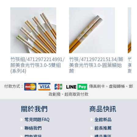
竹筷組/4712972214991/
竹筷/4712972215134/蕨
竹筷/
蕨美食光竹筷3.0-5雙組
美食光竹筷3.0-圓葉鱗始
美食
(系列4)
蕨
蕨
付款方式：
傳真刷卡、虛擬轉帳、郵
政劃撥、超商取貨付款
關於我們
商品快訊
常見問題FAQ
全館新品
聯絡我們
館長推薦
門市資訊
禮品專區