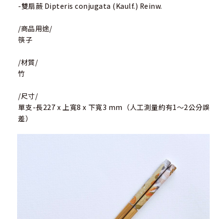
-雙扇蕨 Dipteris conjugata (Kaulf.) Reinw.
/商品用途/
筷子
/材質/
竹
/尺寸/
單支-長227 x 上寬8 x 下寬3 mm（人工測量約有1～2公分誤
差）