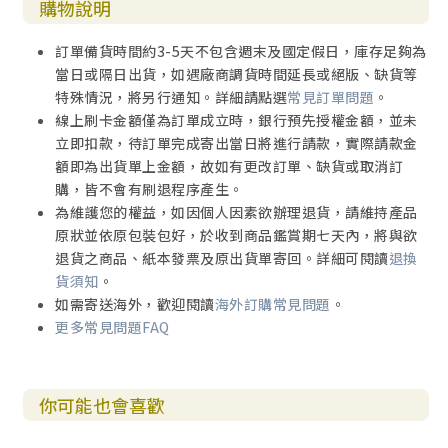
購物說明
訂單備貨時間約3-5天不包含週末及國定假日，庫存足夠為
當日或隔日出貨，如遇廠商調貨時間延長或絕版、缺貨等
特殊情況，將另行通知。詳細請點選
常見訂單問題
。
線上刷卡金額僅為訂單成立時，銀行預先授權金額，並未
立即扣款，待訂單完成寄出當日將進行請款，實際請款金
額即為出貨單上金額，故如有更改訂單、缺貨或取消訂
購，皆不會有刷退程序產生。
為維護您的權益，如因個人因素欲辦理退貨，請維持產品
原狀並依原包裝包好，於收到商品鑑賞期七天內，將與欲
退貨之商品、紙本發票及原出貨單寄回。詳細可閱讀
退換
貨須知
。
如需寄送海外，歡迎閱讀
海外訂購常見問題
。
更多常見問題FAQ
你可能也會喜歡