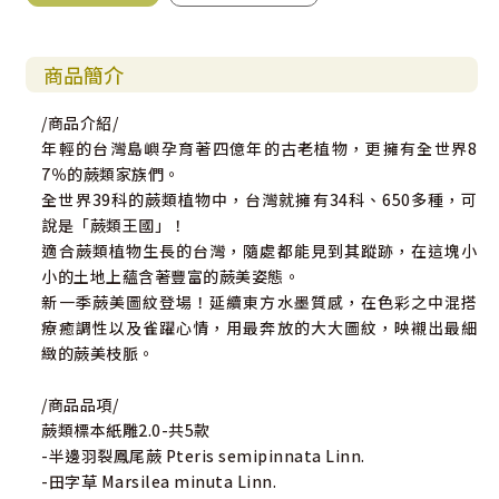
商品簡介
/商品介紹/
年輕的台灣島嶼孕育著四億年的古老植物，更擁有全世界8
7％的蕨類家族們。
全世界39科的蕨類植物中，台灣就擁有34科、650多種，可
說是「蕨類王國」！
適合蕨類植物生長的台灣，隨處都能見到其蹤跡，在這塊小
小的土地上蘊含著豐富的蕨美姿態。
新一季蕨美圖紋登場！延續東方水墨質感，在色彩之中混搭
療癒調性以及雀躍心情，用最奔放的大大圖紋，映襯出最細
緻的蕨美枝脈。
/商品品項/
蕨類標本紙雕2.0-共5款
-半邊羽裂鳳尾蕨 Pteris semipinnata Linn.
-田字草 Marsilea minuta Linn.