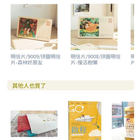
明信片/9009/拼圖明信
明信片/9008/拼圖明信
明信
片-森林好朋友
片-慢活樹懶
片-
其他人也買了