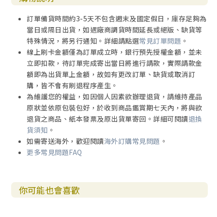
訂單備貨時間約3-5天不包含週末及國定假日，庫存足夠為
當日或隔日出貨，如遇廠商調貨時間延長或絕版、缺貨等
特殊情況，將另行通知。詳細請點選
常見訂單問題
。
線上刷卡金額僅為訂單成立時，銀行預先授權金額，並未
立即扣款，待訂單完成寄出當日將進行請款，實際請款金
額即為出貨單上金額，故如有更改訂單、缺貨或取消訂
購，皆不會有刷退程序產生。
為維護您的權益，如因個人因素欲辦理退貨，請維持產品
原狀並依原包裝包好，於收到商品鑑賞期七天內，將與欲
退貨之商品、紙本發票及原出貨單寄回。詳細可閱讀
退換
貨須知
。
如需寄送海外，歡迎閱讀
海外訂購常見問題
。
更多常見問題FAQ
你可能也會喜歡