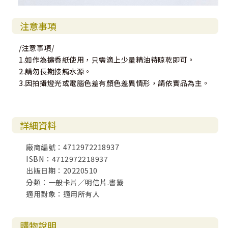
注意事項
/注意事項/
1.如作為擴香紙使用，只需滴上少量精油待晾乾即可。
2.請勿長期接觸水源。
3.因拍攝燈光或電腦色差有顏色差異情形，請依實品為主。
詳細資料
廠商編號：4712972218937
ISBN：4712972218937
出版日期：20220510
分類：一般卡片／明信片.書籤
適用對象：適用所有人
購物說明