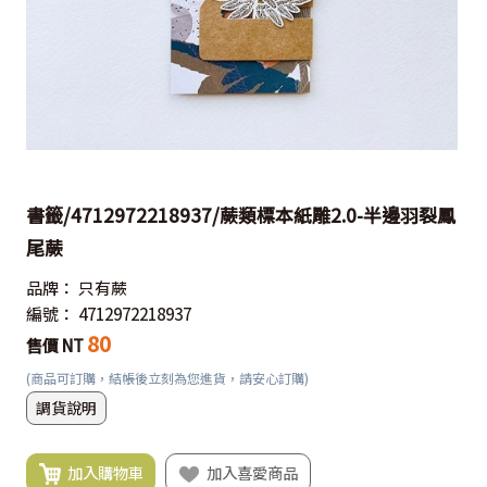
書籤/4712972218937/蕨類標本紙雕2.0-半邊羽裂鳳
尾蕨
品牌：
只有蕨
編號：
4712972218937
80
售價 NT
(商品可訂購，結帳後立刻為您進貨，請安心訂購)
調貨說明
加入購物車
加入喜愛商品