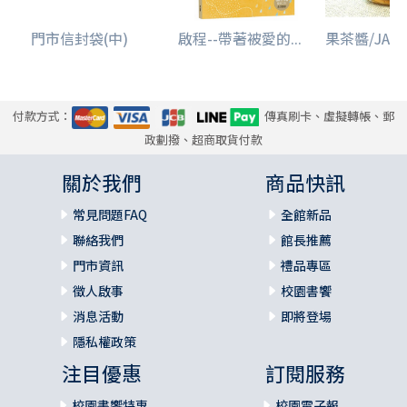
門市信封袋(中)
啟程--帶著被愛的...
果茶醬/JAM10
付款方式：
傳真刷卡、虛擬轉帳、郵
政劃撥、超商取貨付款
關於我們
商品快訊
常見問題FAQ
全館新品
聯絡我們
館長推薦
門市資訊
禮品專區
徵人啟事
校園書饗
消息活動
即將登場
隱私權政策
注目優惠
訂閱服務
校園書饗特惠
校園電子報