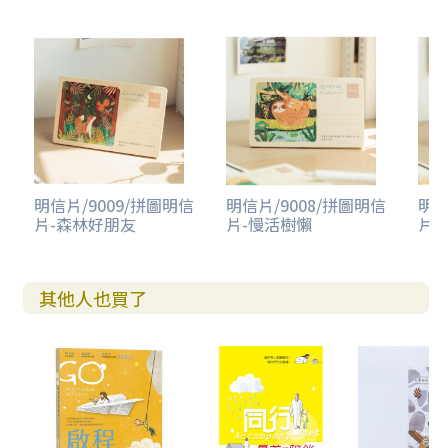
明信片/9009/拼圖明信
明信片/9008/拼圖明信
明信
片-森林好朋友
片-慢活樹懶
片-
其他人也買了