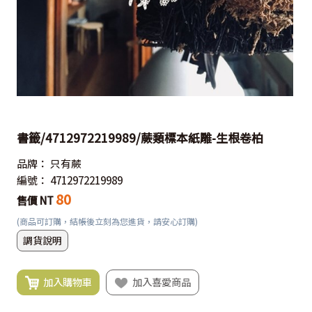
書籤/4712972219989/蕨類標本紙雕-生根卷柏
品牌：
只有蕨
編號：
4712972219989
80
售價 NT
(商品可訂購，結帳後立刻為您進貨，請安心訂購)
調貨說明
加入購物車
加入喜愛商品