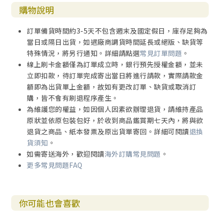
購物說明
訂單備貨時間約3-5天不包含週末及國定假日，庫存足夠為
當日或隔日出貨，如遇廠商調貨時間延長或絕版、缺貨等
特殊情況，將另行通知。詳細請點選
常見訂單問題
。
線上刷卡金額僅為訂單成立時，銀行預先授權金額，並未
立即扣款，待訂單完成寄出當日將進行請款，實際請款金
額即為出貨單上金額，故如有更改訂單、缺貨或取消訂
購，皆不會有刷退程序產生。
為維護您的權益，如因個人因素欲辦理退貨，請維持產品
原狀並依原包裝包好，於收到商品鑑賞期七天內，將與欲
退貨之商品、紙本發票及原出貨單寄回。詳細可閱讀
退換
貨須知
。
如需寄送海外，歡迎閱讀
海外訂購常見問題
。
更多常見問題FAQ
你可能也會喜歡