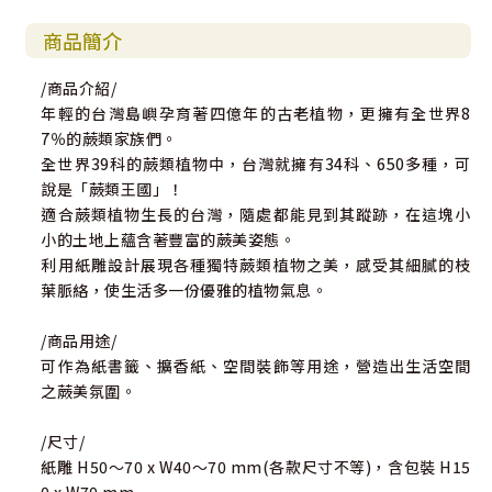
商品簡介
/商品介紹/
年輕的台灣島嶼孕育著四億年的古老植物，更擁有全世界8
7％的蕨類家族們。
全世界39科的蕨類植物中，台灣就擁有34科、650多種，可
說是「蕨類王國」！
適合蕨類植物生長的台灣，隨處都能見到其蹤跡，在這塊小
小的土地上蘊含著豐富的蕨美姿態。
利用紙雕設計展現各種獨特蕨類植物之美，感受其細膩的枝
葉脈絡，使生活多一份優雅的植物氣息。
/商品用途/
可作為紙書籤、擴香紙、空間裝飾等用途，營造出生活空間
之蕨美氛圍。
/尺寸/
紙雕 H50～70 x W40～70 mm(各款尺寸不等)，含包裝 H15