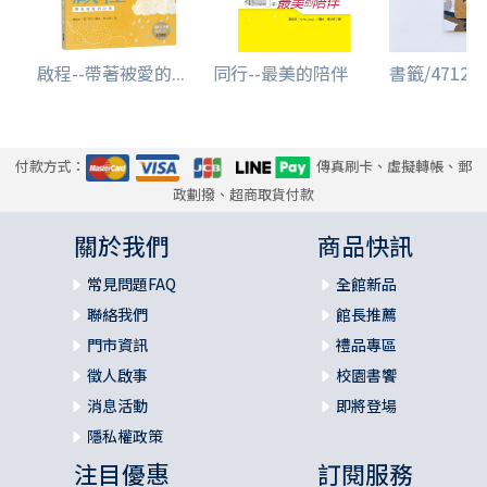
啟程--帶著被愛的...
同行--最美的陪伴
書籤/471297.
付款方式：
傳真刷卡、虛擬轉帳、郵
政劃撥、超商取貨付款
關於我們
商品快訊
常見問題FAQ
全館新品
聯絡我們
館長推薦
門市資訊
禮品專區
徵人啟事
校園書饗
消息活動
即將登場
隱私權政策
注目優惠
訂閱服務