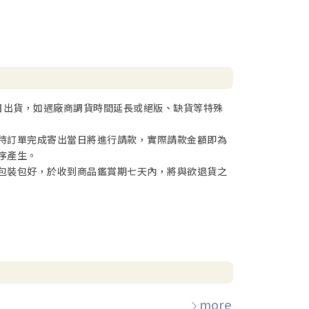
日出貨，如遇廠商調貨時間延長或絕版、缺貨等特殊
待訂單完成寄出當日將進行請款，實際請款金額即為
序產生。
包裝包好，於收到商品鑑賞期七天內，將與欲退貨之
more