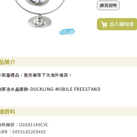
調貨說明
加入購物車
品簡介
※限量禮品，售完需等下次海外進貨。
施華洛水晶擺飾-DUCKLING-MOBILE FREESTAND
細資料
廠商編號：U0383149CVL
SBN：5055183205402