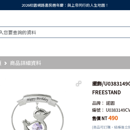
2026校園網路書房週年慶：與上帝同行的人生地圖！
頁
商品詳細資料
擺飾/U0383149C
FREESTAND
品牌：
諾園
編號：
U0383149C
490
售價 NT
(商品可訂購，結帳後立