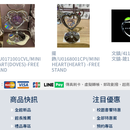
擺
文鎮/41
U0171001CVL/MINI
飾/U0168001CPI/MINI
文鎮-箴10
ART(DOVES)-FREE
HEART(HEART) -FREE
AND
STAND
式：
傳真刷卡、虛擬轉帳、郵政劃撥、超商
商品快訊
注目優惠
全館新品
校園書饗特惠
館長推薦
全部特惠案
禮品專區
預約專區