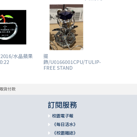
12016/水晶蘋果
擺
:22
飾/U0166001CPU/TULIP-
FREE STAND
取貨付款
訂閱服務
校園電子報
《每日活水》
《校園雜誌》