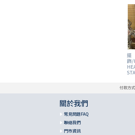
福 音 貼 紙
其 他 中 外 文 聖 經
新 約 歷 史 書
青 少 年
靈 恩
研 經 材 料
詩 、 散 文
福 音 包 裝 用 品
聖 經 故 事
約 拿 書
約 翰 福 音
加 拉 太 書
雅 各 書
啟 示 錄
信 徒 神 學
福 音 明 信 片 . 書 籤
成 人
教 育
兒 童 教 材
劇 本 遊 戲
福 音 文 具 雜 貨
聖 經 神 學
彌 迦 書
以 弗 所 書
彼 得 前 書
使 徒 行 傳
靈 界
福 音 季 節 卡
職 業
文 字 工 作
青 少 年 教 材
兒 童 故 事 C D
偽 經 次 經
那 鴻 書
腓 立 比 書
彼 得 後 書
福 音 小 禮 卡
擺
特 殊 問 題
小 組 教 會
幼 稚 教 材
畫 冊
哈 巴 谷 書
歌 羅 西 書
約 翰 壹 、 貳 、 參 書
飾/
HE
其 他 福 音 卡 片
ST
生 活 教 導
成 人 教 材
西 番 雅 書
帖 撒 羅 尼 迦 前 後
猶 大 書
付款方
主 日 學 教 材
哈 該 書
提 摩 太 前 後
關於我們
歸 納 法 研 經
撒 迦 利 亞 書
提 多 書
常見問題FAQ
紙 品
瑪 拉 基 書
腓 利 門 書
聯絡我們
門市資訊