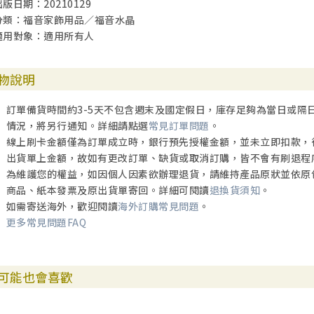
出版日期：20210129
分類：福音家飾用品／福音水晶
適用對象：適用所有人
物說明
訂單備貨時間約3-5天不包含週末及國定假日，庫存足夠為當日或隔
情況，將另行通知。詳細請點選
常見訂單問題
。
線上刷卡金額僅為訂單成立時，銀行預先授權金額，並未立即扣款，
出貨單上金額，故如有更改訂單、缺貨或取消訂購，皆不會有刷退程
為維護您的權益，如因個人因素欲辦理退貨，請維持產品原狀並依原
商品、紙本發票及原出貨單寄回。詳細可閱讀
退換貨須知
。
如需寄送海外，歡迎閱讀
海外訂購常見問題
。
更多常見問題FAQ
可能也會喜歡