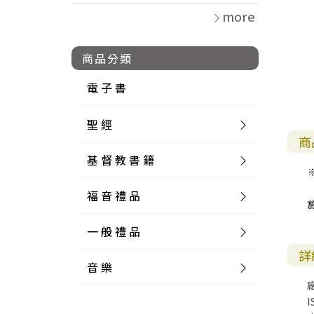
more
商品分類
電 子 書
聖 經
商
基 督 教 書 籍
新 舊 約 聖 經
福 音 禮 品
簡 體 聖 經
聖 經 論 叢
和 合 本
一 般 禮 品
英 文 聖 經
神 學 類
福 音 飾 品 配 件
和 合 本 標 點
參 考 書 工 具 書
詳
音 樂
外 文 聖 經
實 踐 神 學
福 音 家 飾 用 品
一 般 卡 片
新 標 點 和 合 本
K J V
摩 西 五 經
系 統 神 學
福 音 項 鍊
讀 經 法
I
中 外 文 聖 經
教 會 歷 史
福 音 生 活 雜 貨
一 般 文 具
詩 本 樂 譜
和 合 本 修 訂 版
E S V
歷 史 書
神 、 創 造
宣 教 差 傳
福 音 耳 環 / 耳 夾
福 音 桌 飾 品
萬 用 卡
釋 經 法
創 世 記