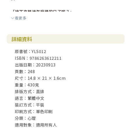
「接下來想過怎麼樣的日子呢？」
看更多
希望大家能一邊閱讀本書，一邊和自己對話。開始邁向自己
真正的人生吧！
詳細資料
有川真由美
原書號：YLS012
ISBN：9786263612211
<前言>
出版日期：20230913
我建議想要成為五十歲開始開花結果的人要學會一件事，那
頁數：248
就是——
尺寸：14.8 × 21 × 1.6cm
「遊戲人間」。
重量：430克
排版方式：直排
倘若人生的前半段你以工作為重心，那麼後半段不妨轉換為
語言：繁體中文
「以遊戲為重心」。
裝訂方式：平裝
印刷方式：單色印刷
這裡的「遊戲」指的是做起來很有意思、很有趣的事。
分類：心理
生活與興趣本身都是遊戲，工作更是能夠全心投入的終極
適用對象：適用所有人
「遊戲」。