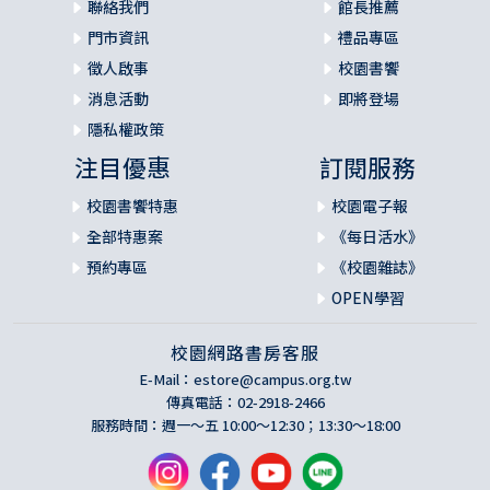
聯絡我們
館長推薦
然而即便如此，我們還是有機會離開人生的既定軌道，像孩
子般雀躍邁向冒險之旅，遵循好奇心前進，持續鑽研。感受
門市資訊
禮品專區
自己對社會有所貢獻，受到周遭幫助，人際網絡想必會變得
徵人啟事
校園書饗
更為緊密。
消息活動
即將登場
隱私權政策
注目優惠
訂閱服務
校園書饗特惠
校園電子報
全部特惠案
《每日活水》
預約專區
《校園雜誌》
OPEN學習
校園網路書房客服
E-Mail：
estore@campus.org.tw
傳真電話：02-2918-2466
服務時間：週一～五 10:00～12:30；13:30～18:00