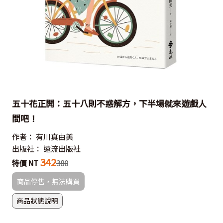
五十花正開：五十八則不惑解方，下半場就來遊戲人
間吧！
作者：
有川真由美
出版社：
遠流出版社
342
特價 NT
380
商品停售，無法購買
商品狀態說明