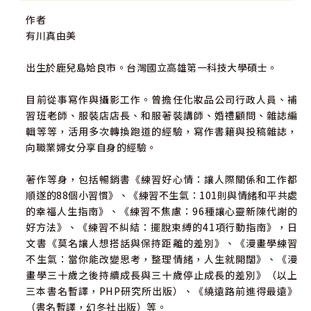
作者
有川真由美
出生於鹿兒島姶良市。台灣國立高雄第一科技大學碩士。
目前從事寫作與攝影工作。曾擔任化妝品公司行政人員、補
習班老師、服裝店店長、和服著裝講師、婚禮顧問、雜誌編
輯等等，活用多次轉換跑道的經驗，寫作書籍與投稿雜誌，
向職業婦女分享自身的經驗。
著作等身，包括暢銷書《練習好心情：讓人際關係和工作都
順遂的88個小習慣》、《練習不生氣：101則與情緒和平共處
的幸福人生指南》、《練習不焦慮：96種讓心靈新陳代謝的
好方法》、《練習不糾結：擺脫束縛的41項行動指南》，日
文書《莫名讓人想搭話與保持距離的差別》、《漫畫學練習
不生氣：當你能改變思考，整理情緒，人生就開闊》、《漫
畫學三十歲之後持續成長與三十歲停止成長的差別》（以上
三本書名暫譯，PHP研究所出版）、《繞遠路前進得最遠》
（書名暫譯，幻冬社出版）等。