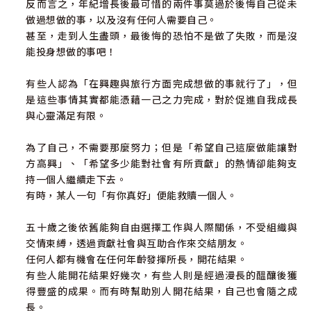
反而言之，年紀增長後最可惜的兩件事莫過於後悔自己從未
做過想做的事，以及沒有任何人需要自己。
甚至，走到人生盡頭，最後悔的恐怕不是做了失敗，而是沒
能投身想做的事吧！
有些人認為「在興趣與旅行方面完成想做的事就行了」，但
是這些事情其實都能憑藉一己之力完成，對於促進自我成長
與心靈滿足有限。
為了自己，不需要那麼努力；但是「希望自己這麼做能讓對
方高興」、「希望多少能對社會有所貢獻」的熱情卻能夠支
持一個人繼續走下去。
有時，某人一句「有你真好」便能救贖一個人。
五十歲之後依舊能夠自由選擇工作與人際關係，不受組織與
交情束縛，透過貢獻社會與互助合作來交結朋友。
任何人都有機會在任何年齡發揮所長，開花結果。
有些人能開花結果好幾次，有些人則是經過漫長的醞釀後獲
得豐盛的成果。而有時幫助別人開花結果，自己也會隨之成
長。