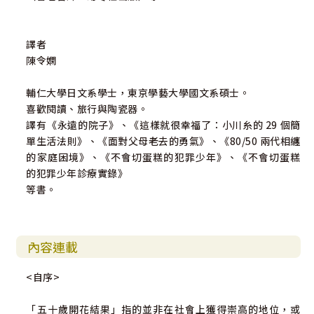
譯者
陳令嫻
輔仁大學日文系學士，東京學藝大學國文系碩士。
喜歡閱讀、旅行與陶瓷器。
譯有《永遠的院子》、《這樣就很幸福了：小川糸的 29 個簡
單生活法則》、《面對父母老去的勇氣》、《80/50 兩代相纏
的家庭困境》、《不會切蛋糕的犯罪少年》、《不會切蛋糕
的犯罪少年診療實錄》
等書。
內容連載
<自序>
「五十歲開花結果」指的並非在社會上獲得崇高的地位，或