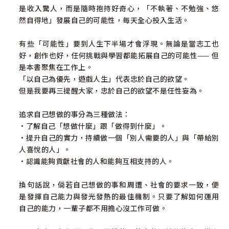
是收入驚人，而是隨時抱持好奇心，「不執著、不勉強、悠
然自得地」發展自己的可能性，每天全心投入生活。
有些「可能性」要到人生下半場才會浮現。無論是當志工也
好，創作也好，任何挑戰與學習都能拓展自己的可能性—— 但
是本書聚焦在工作上。
「以自己為優先，遊戲人生」代表忠於自己的欲望。
但是我要再三提醒大家，忠於自己的欲望不是任性妄為。
追求自己想做的事分為三種做法：
•了解自己「想做什麼」跟「做得到什麼」。
•提升自己的實力，持續做一個「別人需要的人」與「帶給別
人喜悅的人」。
•認識能夠貢獻社會的人和能夠互相支持的人。
換句話說，倘若自己想做的事和周遭、社會的要求一致，便
是發揮自己能力與發光發熱的最佳機制。只要了解如何運用
自己的能力，一輩子都不用擔心沒工作可做。