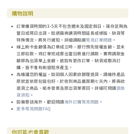
過去大家可能是以收入、以身為公司一員而獲得社會肯定，
同樣也以公司提供的福利等「報酬」來忍受因為工作所承受
購物說明
的痛苦。
訂單備貨時間約3-5天不包含週末及國定假日，庫存足夠為
從今而後，工作上的「報酬」與目的請以工作本身有意義、
當日或隔日出貨，如遇廠商調貨時間延長或絕版、缺貨等
做起來很有意思為主。
特殊情況，將另行通知。詳細請點選
常見訂單問題
。
抱持著能樂在其中的心態享受工作。
線上刷卡金額僅為訂單成立時，銀行預先授權金額，並未
立即扣款，待訂單完成寄出當日將進行請款，實際請款金
倘若從事的是人命關天的工作，以「遊戲」形容或許太輕
額即為出貨單上金額，故如有更改訂單、缺貨或取消訂
浮。然而無論是何種工作，從事的心態都應當一樣：「因為
購，皆不會有刷退程序產生。
想做，所以正在做」。
為維護您的權益，如因個人因素欲辦理退貨，請維持產品
原狀並依原包裝包好，於收到商品鑑賞期七天內，將與欲
工作這種遊戲是藉由貢獻他人，帶給別人笑容來收集報酬。
退貨之商品、紙本發票及原出貨單寄回。詳細可閱讀
退換
對方越是因此高興，能收集到的報酬越多，同時促進自己成
貨須知
。
長，獲得信賴，累積幸福，生活更加輕鬆愉快。
如需寄送海外，歡迎閱讀
海外訂購常見問題
。
更多常見問題FAQ
這項「遊戲」之所以有趣在於以下四項原因：
•大概預測得到自己會贏，所以有趣。
•無法輕鬆過關，所以有趣。
你可能也會喜歡
•透過遊戲持續成長升級，所以有趣。