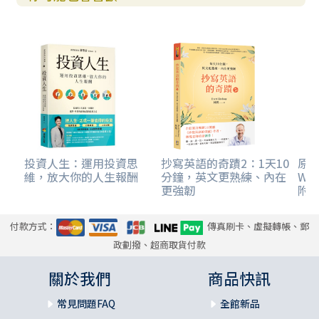
•和遊戲的夥伴意氣相投，所以有趣。
要是找得到有趣到令人欣喜若狂的遊戲，可以說是人生勝利
組吧！
要是能因此獲得年輕一輩的認同，覺得「這位長輩生活好像
很有意思，真好」不是很棒嗎？
五十歲之後的生活方式「以自己為優先」我所提倡的「以自
己為優先」不是恣意妄為，而是擺脫公司與家庭的束縛，在
社會當中尋找「以個人身分能做到什麼？」
投資人生：運用投資思
抄寫英語的奇蹟2：1天10
原
維，放大你的人生報酬
分鐘，英文更熟練、內在
WO
更強韌
附
我們在十、二十多歲時，實在還不清楚自己「想做什麼」、
「能做什麼」就開始工作。
付款方式：
傳真刷卡、虛擬轉帳、郵
儘管腦中多次浮現「我現在這樣真的好嗎？」然而一旦搭上
政劃撥、超商取貨付款
名為組織的列車，想要臨時變換軌道就非易事了。只能繼續
關於我們
商品快訊
隨著列車搖晃，在途中成家立業—— 要是借了房貸或車貸，便
更難下車了。
常見問題FAQ
全館新品