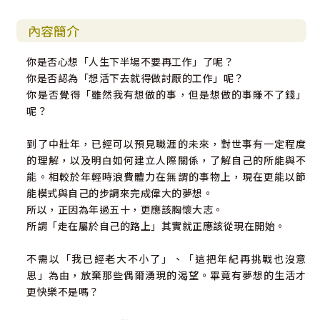
內容簡介
你是否心想「人生下半場不要再工作」了呢？
你是否認為「想活下去就得做討厭的工作」呢？
你是否覺得「雖然我有想做的事，但是想做的事賺不了錢」
呢？
到了中壯年，已經可以預見職涯的未來，對世事有一定程度
的理解，以及明白如何建立人際關係，了解自己的所能與不
能。相較於年輕時浪費體力在無謂的事物上，現在更能以節
能模式與自己的步調來完成偉大的夢想。
所以，正因為年過五十，更應該胸懷大志。
所謂「走在屬於自己的路上」其實就正應該從現在開始。
不需以「我已經老大不小了」、「這把年紀再挑戰也沒意
思」為由，放棄那些偶爾湧現的渴望。畢竟有夢想的生活才
更快樂不是嗎？