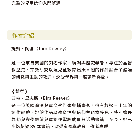
完整的兒童信仰入門資源
作者介紹
提姆．陶理（Tim Dowley）
是一位來自英國的知名作家、編輯與歷史學者，專注於基督
教歷史、宗教研究以及兒童教育出版。他的作品融合了嚴謹
的研究與生動的敘述，深受學界與一般讀者喜愛。
❰繪者❱
艾拉．里夫斯（Eira Reeves）
是一位英國資深兒童文學作家與插畫家，擁有超過三十年的
創作經驗。她的作品以教育性與信仰主題為特色，特別擅長
為幼兒與學齡前兒童創作聖經故事與活動書籍。至今，她已
出版超過 85 本書籍，深受家長與教育工作者喜愛。