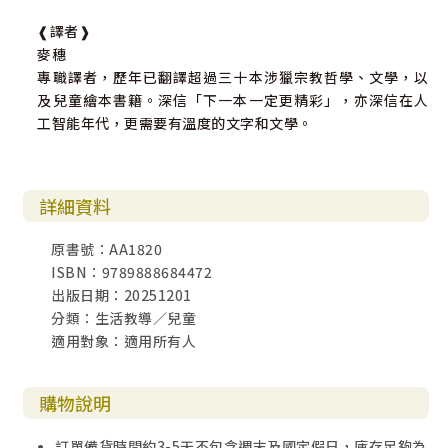
❰譯者❱
麥穗
專職譯者，歷年已翻譯超過三十本涉獵宗教哲學、文學，以
及兒童繪本書籍。深信「下一本一定更精彩」，亦深信在人
工智能年代，更需要有溫度的文字和文學。
詳細資料
原書號：AA1820
ISBN：9789888684472
出版日期：20251201
分類：生活教導／兒童
適用對象：適用所有人
購物說明
訂單備貨時間約3-5天不包含週末及國定假日，庫存足夠為