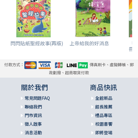
閃閃貼紙聖經故事(再版)
上帝給我的好消息
「
冊(
付款方式：
傳真刷卡、虛擬轉帳、郵
政劃撥、超商取貨付款
關於我們
商品快訊
常見問題FAQ
全館新品
聯絡我們
館長推薦
門市資訊
禮品專區
徵人啟事
校園書饗
消息活動
即將登場