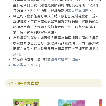
當日或隔日出貨，如遇廠商調貨時間延長或絕版、缺貨等
特殊情況，將另行通知。詳細請點選
常見訂單問題
。
線上刷卡金額僅為訂單成立時，銀行預先授權金額，並未
立即扣款，待訂單完成寄出當日將進行請款，實際請款金
額即為出貨單上金額，故如有更改訂單、缺貨或取消訂
購，皆不會有刷退程序產生。
為維護您的權益，如因個人因素欲辦理退貨，請維持產品
原狀並依原包裝包好，於收到商品鑑賞期七天內，將與欲
退貨之商品、紙本發票及原出貨單寄回。詳細可閱讀
退換
貨須知
。
如需寄送海外，歡迎閱讀
海外訂購常見問題
。
更多常見問題FAQ
你可能也會喜歡