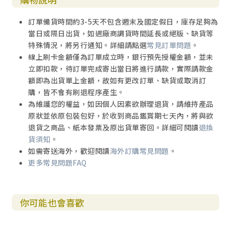
生長在牆腳、石堆中的小植物，總是吸引我的目光。那在牆
壁裂縫中生長的小樹苗，更讓我讚嘆它們的生命力。如此惡
訂單備貨時間約3-5天不包含週末及國定假日，庫存足夠為
劣、不利生存的環境，不是它們所選擇的，但它們不放棄生
當日或隔日出貨，如遇廠商調貨時間延長或絕版、缺貨等
長。
特殊情況，將另行通知。詳細請點選
常見訂單問題
。
電視記者在訪問名人或各行各業的佼佼者時，常常都會問同
線上刷卡金額僅為訂單成立時，銀行預先授權金額，並未
一個問題：你過去遇過哪些挫折？像是創業時碰過什麼困
立即扣款，待訂單完成寄出當日將進行請款，實際請款金
難、失敗或不順？那你又是怎麼撐過來的？
額即為出貨單上金額，故如有更改訂單、缺貨或取消訂
一生中未經挫折、一路順遂，達到了崇高地位，似乎不能吸
購，皆不會有刷退程序產生。
引人、引起共鳴。然而，一個人勇於面對困難、解決問題，
為維護您的權益，如因個人因素欲辦理退貨，請維持產品
之後有了成就，這樣的故事更令人讚賞。
原狀並依原包裝包好，於收到商品鑑賞期七天內，將與欲
人生總要面對、解決許多難題。當你歷經辛苦爬上山坡後，
退貨之商品、紙本發票及原出貨單寄回。詳細可閱讀
退換
眼前的風景，是在山腳下時怎麼也想像不到的。站得更高，
貨須知
。
看見的世界，真的很不一樣。
如需寄送海外，歡迎閱讀
海外訂購常見問題
。
也許現在還沒有被電視台注意，沒有為您安排專訪、拍攝專
更多常見問題FAQ
輯，但沒關係，你可以慢慢成為一個懂得欣賞自己、也會感
謝自己的人。遇到困難時，願意盡力去面對、努力去解決，
而不是一遇挫折就馬上放棄、立即投降。
你可能也會喜歡
我們無法改變已經發生的事情，但我們可以改變這些事情對
我們產生的影響。試著用不同的眼光去看事情，就像幫一本
書、一部電影重新下個標題一樣。換個角度，原本看起來是