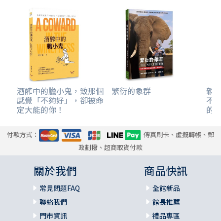
悲劇的故事，也可能變成一段很勵志的旅程；改變劇情發
展，悲劇也可以成為勵志片。
我們不是「打不死的蟑螂」，我們是一面「不銹鋼鏡子」；
耐摔、耐磨，歷經研磨加工，越磨、越光亮。
「親愛的弟兄姊妹，若有火一般的試煉臨到你們，不要覺得
奇怪，好像發生了什麼不尋常的事，反倒要歡喜，因為你們
是與基督一起受苦。這樣，你們在祂的榮耀顯現時可以和祂
一同歡喜快樂。」（彼得前書 4章12-13節，當代譯本）。
酒醡中的膽小鬼，致那個
繁衍的象群
親
感覺「不夠好」，卻被命
不要
「人生」也可以形容為自主參加一場「登高賽」。不必費心
定大能的你！
的
計算還有多少階梯，只要有良好配速，每一步踏實穩健，也
要適度休息、補充能量，就能有極大機會抵達自己想要前去
的目標。
付款方式：
傳真刷卡、虛擬轉帳、郵
夥伴，加油！願你今天就能再往上走一點點，站在更高的地
政劃撥、超商取貨付款
方，看見不一樣的風景。 （^‿^）
關於我們
商品快訊
不怕磨難，將當下的辛苦視為一種「拋光」過程，像不銹鋼
常見問題FAQ
全館新品
鏡子愈磨愈亮；在不同的高度開闊視野，欣賞最美的風景。
聯絡我們
館長推薦
給讀者的思考問題｜與文章對話
門市資訊
禮品專區