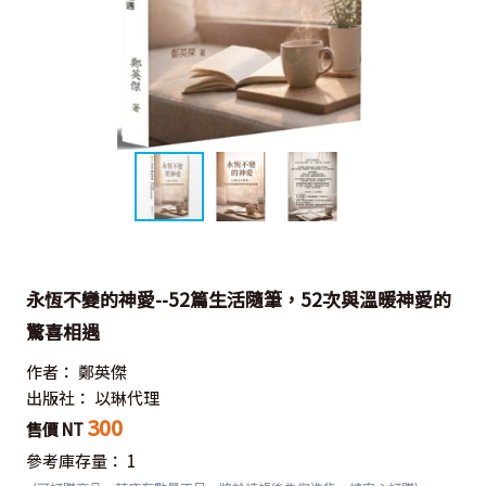
永恆不變的神愛--52篇生活隨筆，52次與溫暖神愛的
驚喜相遇
作者：
鄭英傑
出版社：
以琳代理
300
售價 NT
參考庫存量：
1