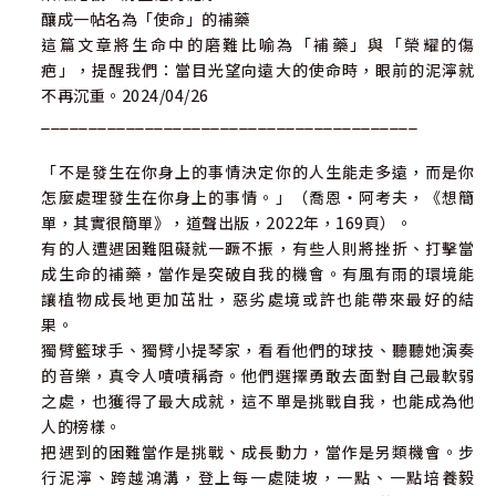
釀成一帖名為「使命」的補藥
寒風裡的掌心餘溫 135
這篇文章將生命中的磨難比喻為「補藥」與「榮耀的傷
急診室旁的黃布 138
疤」，提醒我們：當目光望向遠大的使命時，眼前的泥濘就
別讓他人的壞，勾起了自己內心的惡 140
不再沉重。2024/04/26
________________________________________
第六部 踏上使命的旅程 145
「不是發生在你身上的事情決定你的人生能走多遠，而是你
「不做不會，做了才對！」 147
怎麼處理發生在你身上的事情。」（喬恩・阿考夫，《想簡
夢想的重量與救贖的光 149
單，其實很簡單》，道聲出版，2022年，169頁）。
簡單的順服，不凡的召命：主要用你 153
有的人遭遇困難阻礙就一蹶不振，有些人則將挫折、打擊當
謙卑的驢駒，和平的王 156
成生命的補藥，當作是突破自我的機會。有風有雨的環境能
雙手空空的謝幕 159
讓植物成長地更加茁壯，惡劣處境或許也能帶來最好的結
不必想費力改變別人，而要柔軟自己的心 161
果。
把人生一片片拼成圖 164
獨臂籃球手、獨臂小提琴家，看看他們的球技、聽聽她演奏
的音樂，真令人嘖嘖稱奇。他們選擇勇敢去面對自己最軟弱
之處，也獲得了最大成就，這不單是挑戰自我，也能成為他
第七部 領受不變的平安 167
人的榜樣。
路燈下的心靈音樂會 / 天父的驚喜導航 169
把遇到的困難當作是挑戰、成長動力，當作是另類機會。步
感恩，讓我們重新看見擁有的幸福 174
行泥濘、跨越鴻溝，登上每一處陡坡，一點、一點培養毅
靈魂的盪鞦韆 177