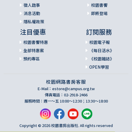
透過這篇文章想告訴您，我們雖然會受傷，但絕不會被打
徵人啟事
校園書饗
敗。現在的您，是否也正處於人生的「研磨期」？願這面
消息活動
即將登場
「不鏽鋼鏡子」能照見您日益光亮、值得被欣賞的模樣。
隱私權政策
注目優惠
訂閱服務
03
校園書饗特惠
校園電子報
如果生活遞給你苦茶：在不確定的
巧克力盒裡，長成一棵飄香的檜木
全部特惠案
《每日活水》
這篇文章從一杯苦澀的紅茶出發，將生活中的不確定性轉化
預約專區
《校園雜誌》
為對生命的盼望，展現了一種將磨難化為芬芳的豁達心境。2
OPEN學習
024/08/11
________________________________________
校園網路書房客服
E-Mail：
estore@campus.org.tw
我平常很少買手搖飲。星期六上班前，特地去買了一杯冰紅
傳真電話：02-2918-2466
茶慰勞自己。這杯紅茶不是老闆親手調製，是工讀生做的，
服務時間：週一～五 10:00～12:30；13:30～18:00
手藝不佳，喝起來覺得好苦，太濃了、不好喝。
這讓我想起電影《阿甘正傳》（Forrest Gump）裡的一段內
容。阿甘說：「我媽媽說人生就像一盒巧克力，你永遠不知
道你吃的下一塊會是什麼味道。」而我也沒有把握、不曉得
Copyright © 2026 校園書房出版社. All rights reserved
下一杯紅茶好喝還是不好喝。哈！