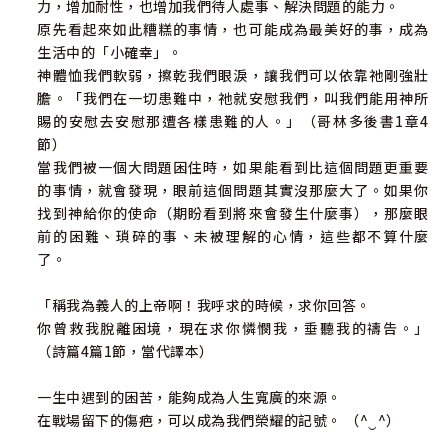
力，增加耐性，也增加我們待人處事、解決問題的能力。
不必急著辯解 181
原先看起來如此糟糕的事情，也可能成為最美好的事，成為
飛走的魚竿與留下的智慧 183
生活中的「小確幸」。
不必交換的禮物：一個關於平安的約定 186
神體恤我們軟弱，擦乾我們眼淚，讓我們可以依靠祂剛強壯
生命重生計畫 190
膽。「我們在一切患難中，祂就安慰我們，叫我們能用神所
聖誕感恩：從一粒種子，到一座心靈森林 195
賜的安慰去安慰那遭各樣患難的人。」（哥林多後書1章4
節）
當我們被一個大問題困住時，如果能看到比這個問題更重要
附錄 天國君王的降臨與榮耀 199
的事情，就會發現，眼前這個問題其實沒那麼大了。如果你
找到神給你的使命（期盼看到將來會發生什麼事），那麼眼
前的困難、瑣碎的事、未被理解的心情，這些都不算什麼
了。
「稱我為義人的上帝啊！我呼求的時候，求你回答。
你曾救我脫離困境，現在求你憐憫我，垂聽我的禱告。」
（詩篇4篇1節，當代譯本）
一生中遇到的困苦，能夠成為人生寬廣的來源。
在戰場留下的傷疤，可以成為我們榮耀的記號。 （^‿^）