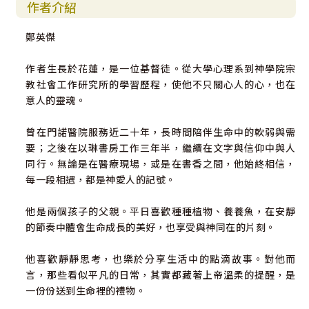
作者介紹
鄭英傑
作者生長於花蓮，是一位基督徒。從大學心理系到神學院宗
教社會工作研究所的學習歷程，使他不只關心人的心，也在
意人的靈魂。
曾在門諾醫院服務近二十年，長時間陪伴生命中的軟弱與需
要；之後在以琳書房工作三年半，繼續在文字與信仰中與人
同行。無論是在醫療現場，或是在書香之間，他始終相信，
每一段相遇，都是神愛人的記號。
他是兩個孩子的父親。平日喜歡種種植物、養養魚，在安靜
的節奏中體會生命成長的美好，也享受與神同在的片刻。
他喜歡靜靜思考，也樂於分享生活中的點滴故事。對他而
言，那些看似平凡的日常，其實都藏著上帝溫柔的提醒，是
一份份送到生命裡的禮物。