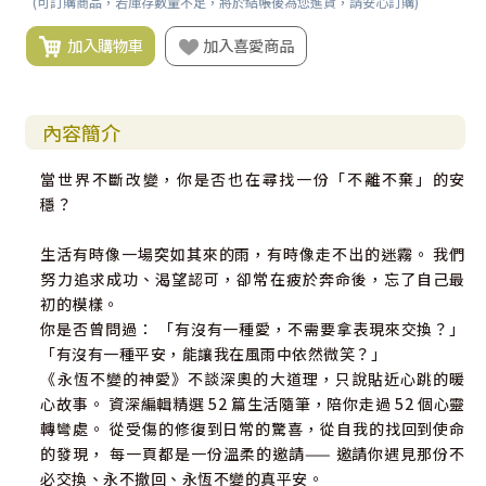
(可訂購商品，若庫存數量不足，將於結帳後為您進貨，請安心訂購)
加入購物車
加入喜愛商品
內容簡介
當世界不斷改變，你是否也在尋找一份「不離不棄」的安
穩？
生活有時像一場突如其來的雨，有時像走不出的迷霧。 我們
努力追求成功、渴望認可，卻常在疲於奔命後，忘了自己最
初的模樣。
你是否曾問過： 「有沒有一種愛，不需要拿表現來交換？」
「有沒有一種平安，能讓我在風雨中依然微笑？」
《永恆不變的神愛》不談深奧的大道理，只說貼近心跳的暖
心故事。 資深編輯精選 52 篇生活隨筆，陪你走過 52 個心靈
轉彎處。 從受傷的修復到日常的驚喜，從自我的找回到使命
的發現， 每一頁都是一份溫柔的邀請—— 邀請你遇見那份不
必交換、永不撤回、永恆不變的真平安。