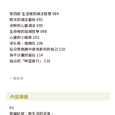
第四部 生活裡的減法智慧 089
雨天的減法藝術 091
池畔的心靈減法 095
生命裡的加減哲學 098
心靈的小庫房 102
深扎根，慢開花 106
在日常微調中遇見更好的自己 110
抹平沙畫的留白 114
指尖的「時空旅行」 116
看更多
第五部 流淌在人間的暖意 121
愛的代名詞 123
內容連載
開口與收口間的溫暖 125
溫柔的留白 128
01
讓真心著陸的港口 130
榮耀記號：將生活的泥濘，
門檻間的溫柔 133