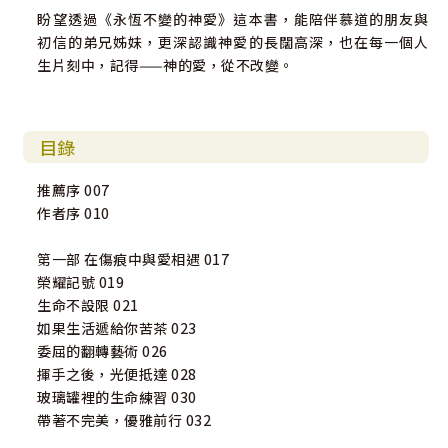
盼望透過《永恆不變的神愛》這本書，能陪伴慕道的朋友與
初信的弟兄姊妹，更深認識神愛的長闊高深，也在每一個人
生片刻中，記得——神的愛，從不改變。
目錄
推薦序 007
作者序 010
第一部 在傷痕中與愛相遇 017
榮耀記號 019
生命不設限 021
如果生活遞給你苦茶 023
委屈的翻轉藝術 026
揮手之後，光便抵達 028
玻璃罐裡的生命練習 030
帶著不完美，優雅前行 032