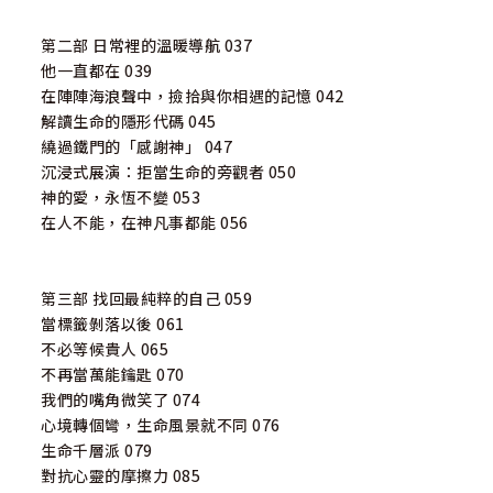
第二部 日常裡的溫暖導航 037
他一直都在 039
在陣陣海浪聲中，撿拾與你相遇的記憶 042
解讀生命的隱形代碼 045
繞過鐵門的「感謝神」 047
沉浸式展演：拒當生命的旁觀者 050
神的愛，永恆不變 053
在人不能，在神凡事都能 056
第三部 找回最純粹的自己 059
當標籤剝落以後 061
不必等候貴人 065
不再當萬能鑰匙 070
我們的嘴角微笑了 074
心境轉個彎，生命風景就不同 076
生命千層派 079
對抗心靈的摩擦力 085