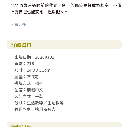
???? 勇敢跨過眼前的難關，留下的傷痕終將成為勳章，不僅
照亮自己也能安慰、溫暖他人。
看更多
給讀者的思考問題｜與文章對話
當我們「提升視角」看見更重要的目標，痛苦就變得微小
了。如果您正處於某種「未被理解」或「低落」的情緒中，
詳細資料
希望這段文字能成為您心中的一股暖流。
出版日期：20260301
頁數：218
02
尺寸：14.8 X 21cm
生命不設限：從牆角的小苗，
重量：293克
淬鍊成一面發光的鏡子
排版方式：橫排
這篇文章描寫了一種「韌性」美學，牆角「小樹苗」代表生
語言：繁體中文
命力的頑強，而「不鏽鋼鏡子」則代表了經歷磨練後的蛻
裝訂方式：平裝
變。這兩個意象從「生存」跨越到「成就感」，點出了提升
分類：生活教導／生活教導
自我價值的過程。生命在克難環境中，依然能折射出最耀眼
適用對象：適用所有人
的光芒。2024/05/05
________________________________________
購物說明