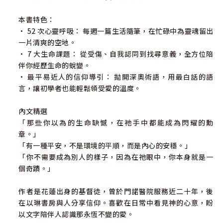
本書特色：
• 52 次心靈呼吸： 每週一篇生活隨筆，在忙碌中為靈魂留出
一片清爽的空地。
• 7 大生命課題： 從受傷、自我認同到找尋意義，全方位陪
伴你經歷生命的蛻變。
• 最平易近人的信仰導引： 拋開深奧術語，用最白話的語
言，讓初學者也能輕鬆領受愛的溫度。
內文精選
「那些你以為的生命缺憾，在祂手中都能成為閃耀的勳
章。」
「有一種平安，不是環境的平順，而是內心的安穩。」
「你不需要成為別人的樣子，因為在祂眼中，你本身就是一
個奇蹟。」
作者是花蓮出身的基督徒，曾於門諾醫院服務近二十年，後
在以琳書房與人分享信仰。喜歡在日常中看見神的心意，盼
以文字陪伴人認識那永恆不變的愛。