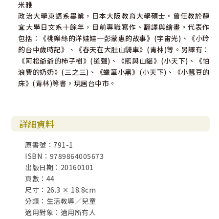
米雅
政治大學東語系畢業，日本大阪教育大學碩士。曾任教於靜
宜大學日文系十餘年，目前專職寫作、翻譯與繪畫。代表作
包括：《桃樂絲的洋娃娃─彭蒙惠的故事》(宇宙光)、《小玲
的台中歲時記》、《春天在大肚山騎車》(青林)等。另譯有：
《阿松爺爺的柿子樹》(道聲)、《熊與山貓》(小天下)、《怕
浪費的奶奶》(三之三)、《蠟筆小黑》(小天下)、《小蠶豆的
床》(青林)等書。現居台中市。
詳細資料
原書號：791-1
ISBN：9789864005673
出版日期：20160101
頁數：44
尺寸：26.3 × 18.8cm
分類：生活教導／兒童
適用對象：適用所有人