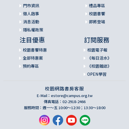
門市資訊
禮品專區
徵人啟事
校園書饗
消息活動
即將登場
隱私權政策
注目優惠
訂閱服務
校園書饗特惠
校園電子報
全部特惠案
《每日活水》
預約專區
《校園雜誌》
OPEN學習
校園網路書房客服
E-Mail：
estore@campus.org.tw
傳真電話：02-2918-2466
服務時間：週一～五 10:00～12:30；13:30～18:00