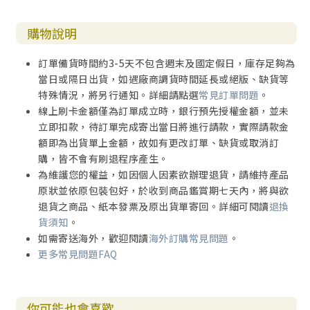
購物說明
訂單備貨時間約3-5天不包含週末及國定假日，庫存足夠為
當日或隔日出貨，如遇廠商調貨時間延長或絕版、缺貨等
特殊情況，將另行通知。詳細請點選
常見訂單問題
。
線上刷卡金額僅為訂單成立時，銀行預先授權金額，並未
立即扣款，待訂單完成寄出當日將進行請款，實際請款金
額即為出貨單上金額，故如有更改訂單、缺貨或取消訂
購，皆不會有刷退程序產生。
為維護您的權益，如因個人因素欲辦理退貨，請維持產品
原狀並依原包裝包好，於收到商品鑑賞期七天內，將與欲
退貨之商品、紙本發票及原出貨單寄回。詳細可閱讀
退換
貨須知
。
如需寄送海外，歡迎閱讀
海外訂購常見問題
。
更多常見問題FAQ
你可能也會喜歡