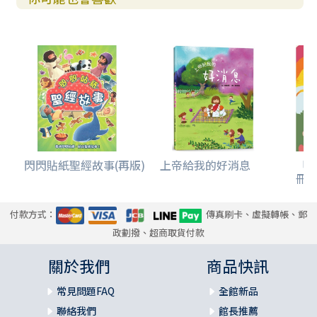
閃閃貼紙聖經故事(再版)
上帝給我的好消息
「
冊(
付款方式：
傳真刷卡、虛擬轉帳、郵
政劃撥、超商取貨付款
關於我們
商品快訊
常見問題FAQ
全館新品
聯絡我們
館長推薦