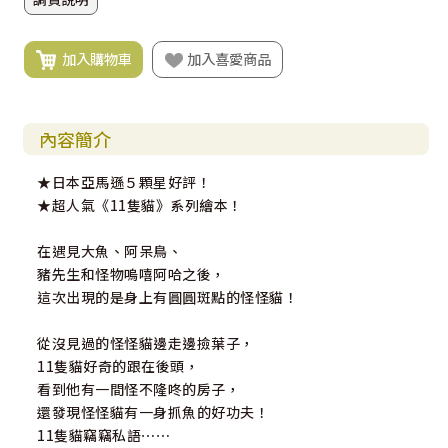
加入購物車
加入喜愛商品
內容簡介
★日本亞馬遜５顆星好評！
★超人氣《11隻貓》系列繪本！
在遇見大魚、阿呆鳥、
豬先生和怪物嗚嘻阿哈之後，
這次出現的是身上有圓圓斑點的怪怪貓！
從沒見過的怪怪貓邊走邊撿葉子，
11隻貓好奇的跟在後頭，
看到他有一間怪不隆咚的房子，
還發現怪怪貓有一身抓魚的好功夫！
11隻貓竊竊私語⋯⋯