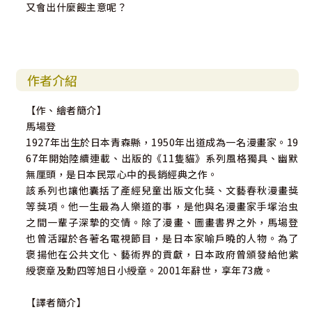
又會出什麼餿主意呢？
作者介紹
【作、繪者簡介】
馬場登
1927年出生於日本青森縣，1950年出道成為一名漫畫家。19
67年開始陸續連載、出版的《11隻貓》系列風格獨具、幽默
無厘頭，是日本民眾心中的長銷經典之作。
該系列也讓他囊括了產經兒童出版文化獎、文藝春秋漫畫獎
等獎項。他一生最為人樂道的事，是他與名漫畫家手塚治虫
之間一輩子深摯的交情。除了漫畫、圖畫書界之外，馬場登
也曾活躍於各著名電視節目，是日本家喻戶曉的人物。為了
褒揚他在公共文化、藝術界的貢獻，日本政府曾頒發給他紫
綬褒章及勳四等旭日小綬章。2001年辭世，享年73歲。
【譯者簡介】