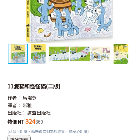
11隻貓和怪怪貓(二版)
作者：
馬場登
譯者：
米雅
出版社：
道聲出版社
324
特價 NT
360
(商品可訂購，結帳後立刻為您進貨，請安心訂購)
調貨說明