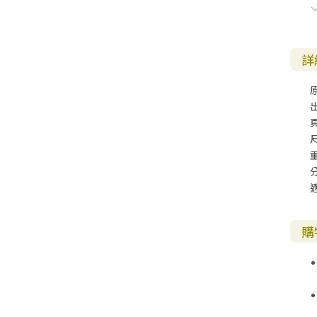
詳
尺
購