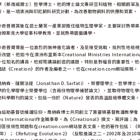
學（新南威爾士）哲學博士。他的博士論文專研豆科植物、相關飼草及
行，是一項澳洲與印尼飼料研究計劃，為改善動物飼料的供應和質素。
卡奇普爾其後在昆士蘭第一產業部擔任植物生理學家，主要探討熱帶果
詹姆斯克大學從事科學教育，並就熱帶園藝講學。
卡奇普爾曾是一位激烈的無神進化論者，及至接受挑戰，批判性地檢視
所改變。他如今在澳洲布里斯本Creational Ministries Inte
一位知名的講員。他經常講論創造的議題，特別是對福音的重要性。他參與撰寫
雜誌《Creation》的作者及編者之一，也在creation.com網站撰稿。
喬納森．薩爾法提（Jonathan D. Sarfati），榮譽理學士、
學的化學理學士榮譽學位（含兩份物理學補替論文），並取得物理化學
流科學期刊的論文，包括一份於《Nature》發表的高溫超級導體文章。
為協助基督徒維護信仰，喬納森博士共同創立了惠靈頓基督教護教學會。他在199
ies International作全職事奉。為《Creational》撰文、寫評論；為
回答技術性問題和在creation.com網站發表文章。他的著作包括：《Refu
8年）；《Refuting Evolution 2》（反駁進論之二，2002年及2010