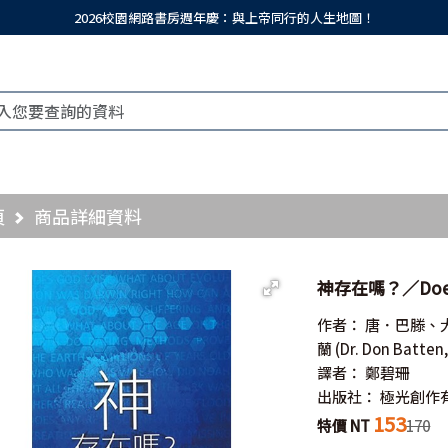
2026校園網路書房週年慶：與上帝同行的人生地圖！
頁
商品詳細資料
神存在嗎？／Does 
作者：
唐．巴滕、
蘭
(Dr. Don Batten
譯者：
鄭碧珊
出版社：
極光創作
153
特價 NT
170