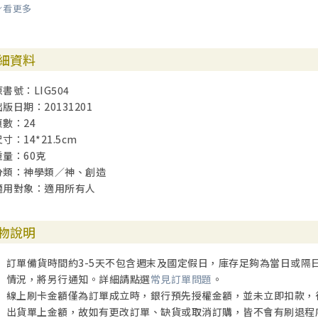
看更多
．如何解釋猿人？
第八章：該隱的妻子是誰？
細資料
．現今，人與親生姊妹結合是違法的，而當時亞當與夏娃是神創造的
．這對福音有何重要性？
原書號：LIG504
出版日期：20131201
第九章：「神的兒子們」及／或偉人或是外星人嗎？
頁數：24
．外星人有沒有到過地球？
寸：14*21.5cm
．「外太空」有沒有生物？
重量：60克
．不明飛行物體的出現和政府的隱瞞意味著甚麼呢？
分類：神學類／神、創造
適用對象：適用所有人
第十章：大洪水是全球性嗎？
．這有甚麼關係呢？
．聖經是否說挪亞時代的大洪水淹沒全地？
物說明
．在聖經以外有沒有其他證據證明大洪水呢？
訂單備貨時間約3-5天不包含週末及國定假日，庫存足夠為當日或隔
第十一章：大陸漂移學說又怎樣呢？
情況，將另行通知。詳細請點選
常見訂單問題
。
．大陸真的曾經分離嗎？
線上刷卡金額僅為訂單成立時，銀行預先授權金額，並未立即扣款，
．跟聖經記載的歷史有何關係？
出貨單上金額，故如有更改訂單、缺貨或取消訂購，皆不會有刷退程