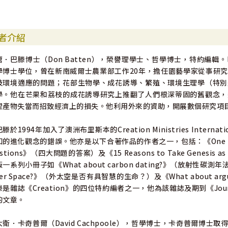
者介紹
唐．巴滕博士（Don Batten），榮譽理學士、哲學博士，特約編
學博士學位，曾在新南威爾士農業部工作20年，擔任園藝學家從事研
枝環境適應的問題；花部生物學、成花誘導、繁殖、環境生理學（特別
學。他在芒果和荔枝的成花誘導研究上推翻了人們根深蒂固的舊觀念，
理產物失當而招致經濟上的損失。他利用外來的資助，開展數個研究項
巴滕於1994年加入了澳洲布里斯本的Creation Ministries Int
知的進化觀念的錯誤。他亦是以下合著作品的作者之一，包括：《One Blood》
estions》（四大問題的答案）及《15 Reasons to Take Genes
版一系列小冊子如《What about carbon dating?》（放射性碳測年法又怎樣呢
ter Space?》（外太空是否有具智慧的生命？）及《What about argu
滕是雜誌《Creation》的四位特約編者之一，他為該雜誌及期到《Journe
的文章。
大衛．卡奇普爾（David Cachpoole），哲學博士，卡奇普爾博