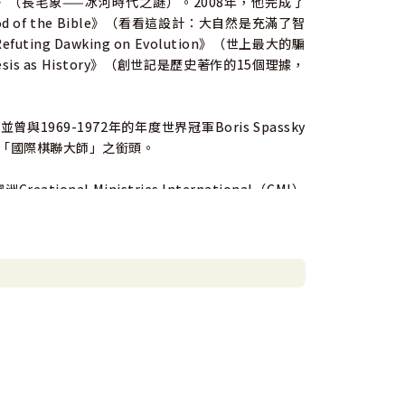
e Age》（長毛象——冰河時代之謎）。2008年，他完成了
er- the God of the Bible》（看看這設計：大自然是充滿了智
futing Dawking on Evolution》（世上最大的騙
sis as History》（創世記是歷史著作的15個理據，
69-1972年的年度世界冠軍Boris Spassky
的「國際棋聯大師」之銜頭。
onal Ministries International（CMI）
oundation，及後改名為Answer in Genesis。他
40個國家。
長。自1987年全職投入CMI事工以來，已不再行
教的關係，受到學術界及普羅大眾的歡迎，經常到處
論。
adows》（走過深幽）和《Answer to the 4 Big
n Monsters Past and Present》（深海巨龍：海
等書的作者。以上都是近期最受歡迎關於創造論的書目，並