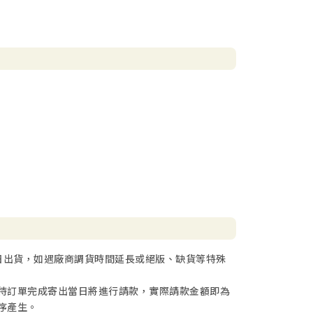
唯一兩個人類，他倆的兒子該隱如何找到妻子？
日出貨，如遇廠商調貨時間延長或絕版、缺貨等特殊
待訂單完成寄出當日將進行請款，實際請款金額即為
序產生。