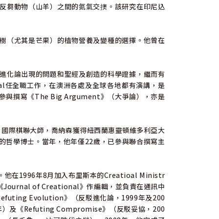
反芻動物（山羊）之間的氮氣交擙。該研究在印尼込
樹（尤其是芒果）的植物營養及變種的選擇。他曾在
進化論出現的問題和聖經及創造的科學證據，繼而有
rnational任全職工作，在澳洲各處及全球各地都有演講，是
《The Big Argument》（大爭論），亦是
哲學博士、國際棋聯大師，喬納森獲得紐西蘭惠靈頓維多利亞大
的哲學博士。當年，他年僅22歲，已參與聯合撰寫主
6年8月加入布里斯本的Creatioal Ministr
《Journal of Creational》作編輯，並負責在通訊中
ting Evolution》（反駁進化論，1999年及200
年）及《Refuting Compromise》（反駁妥協，200