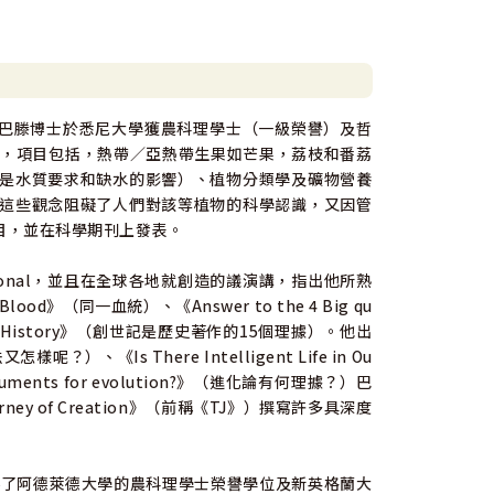
輯。巴滕博士於悉尼大學獲農科理學士（一級榮譽）及哲
究，項目包括，熱帶／亞熱帶生果如芒果，荔枝和番荔
是水質要求和缺水的影響）、植物分類學及礦物營養
這些觀念阻礙了人們對該等植物的科學認識，又因管
目，並在科學期刊上發表。
ernational，並且在全球各地就創造的議演講，指出他所熟
（同一血統）、《Answer to the 4 Big qu
is as History》（創世記是歷史著作的15個理據）。他出
？）、《Is There Intelligent Life in Ou
ments for evolution?》（進化論有何理據？）巴
y of Creation》（前稱《TJ》）撰寫許多具深度
士取得了阿德萊德大學的農科理學士榮譽學位及新英格蘭大