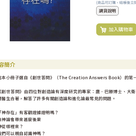
(商品可訂購，結帳後立
調貨說明
加入購物車
容簡介
這本小冊子選自《創世答問》（The Creation Answers Book）
《創世答問》由四位對創造論有深度研究的專家：唐．巴滕博士、大衛
蘭醫生合著，解答了許多有關創造論和進化論最常見的問題。
「神存在」有客觀證據證明嗎？
無神論會帶來甚麼後果
神從哪裡來？
我們可以親自認識神嗎？