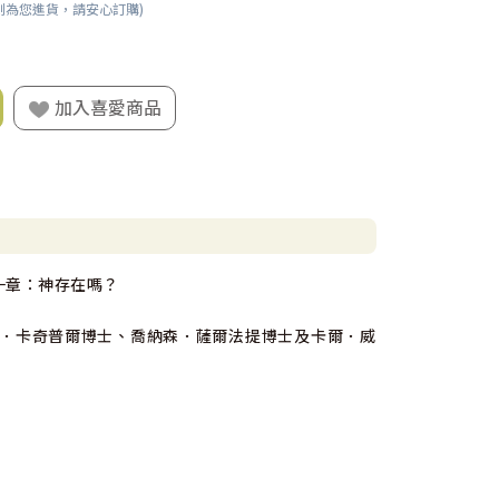
刻為您進貨，請安心訂購)
加入喜愛商品
的第一章：神存在嗎？
．卡奇普爾博士、喬納森．薩爾法提博士及卡爾．威