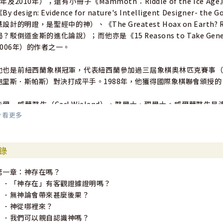
4年及2010年）；還有小冊子《Mammoth：Riddle of the Ic
By design: Evidence for nature's Intelligent Design
慧設計的明證，是聖經中的神）、《The Greatest Hoax on Earth? Re
局？駁倒道金斯的進化論說）；而他亦是《15 Reasons to Take Gene
2006年）的作者之一。
他也是前紐西蘭象棋冠軍，代表紐西蘭參加過三屆象棋奧林匹克賽事（並曾與19
鮑里斯．斯帕斯）對決打成平手。1988年，他獲得國際象棋聯會頒授
卡爾．威蘭醫生（Carl Wieland），醫學士、理學士。威爾蘭醫生是澳洲Creati
看更多
的總幹事，他擔任此職始自1987年，當時機構名為Creational Science F
是《Creation》（1978年）的創始編輯，現時雜誌的訂閱者來自超過1
錄
威蘭醫生有內外全科的醫學專業資格，曾任南澳洲的基督教醫學團契的團
醫，成為炙手可熱的講員，主要探討創造論和大洪水的科學證據與基督
第一章：神存在嗎？
演講，包括澳洲本土及世界各地。他也曾和著名的進化論者作公開的辯
．「神存在」有客觀證據證明嗎？
．無神論會帶來甚麼後果？
他跟其他人合著《One Blood》（同一血統）、《Walking Through Sh
．神從哪裡來？
questions》（四大問題的答案）；也是《Dragon of the Deep: Ocea
．我們可以親自認識神嗎？
洋怪物的過去與現在）、《Stone and Bones》（石頭與骨頭）