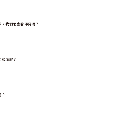
球，我們怎會看得見呢？
力和血腥？
呢？