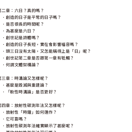
翻釋成多種不同的語言。最新的著作包括：《Beyond the Shadows: Maki
第二章：六日？真的嗎？
幽：親歷苦難背後的意義）和《One Human Family: the Bible, Sci
．創造的日子是平常的日子嗎？
學、種族及文化）。他亦為國際雜誌《Creation》及期刊《Journey o
．是否很長的時間呢？
．為甚麼是六日？
．創世記是詩體嗎？
．創造的日子長短，實在會影響福音嗎？
．頭三日沒有太陽，又怎能稱得上是「日」呢？
．創世記第二章是否跟第一章有牴觸？
．何謂文體架構論？
第三章：時溝論又怎樣呢？
．甚麼是毀滅與重建論？
．「軟性時溝論」是否更好？
第四章：放射性碳測年法又怎樣呢？
．放射性「時鐘」如何運作？
．它可靠嗎？
．放射性碳測年法確實顯示了甚麼呢？