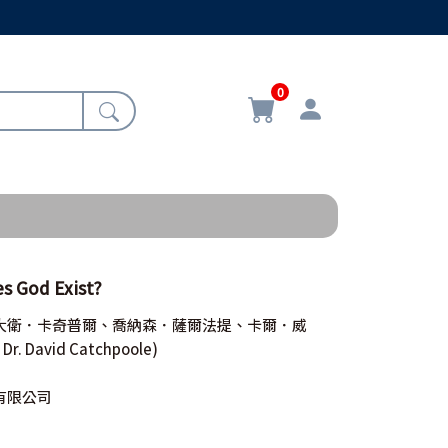
0
God Exist?
大衛．卡奇普爾、喬納森．薩爾法提、卡爾．威
, Dr. David Catchpoole)
有限公司