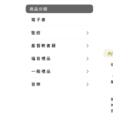
商品分類
電 子 書
聖 經
基 督 教 書 籍
新 舊 約 聖 經
內
福 音 禮 品
簡 體 聖 經
聖 經 論 叢
和 合 本
一 般 禮 品
英 文 聖 經
神 學 類
福 音 飾 品 配 件
和 合 本 標 點
參 考 書 工 具 書
音 樂
外 文 聖 經
實 踐 神 學
福 音 家 飾 用 品
一 般 卡 片
新 標 點 和 合 本
K J V
摩 西 五 經
系 統 神 學
福 音 項 鍊
讀 經 法
中 外 文 聖 經
教 會 歷 史
福 音 生 活 雜 貨
一 般 文 具
詩 本 樂 譜
和 合 本 修 訂 版
E S V
歷 史 書
神 、 創 造
宣 教 差 傳
福 音 耳 環 / 耳 夾
福 音 桌 飾 品
萬 用 卡
釋 經 法
創 世 記
註 釋 本 聖 經
生 命 造 就
福 音 食 器 廚 房
食 器 廚 房
C D
現 代 中 文 譯 本
G N B
和 合 本 / N I V
舊 約 註 釋
基 督
社 會 參 與
歷 史
福 音 手 環 / 手 鍊
福 音 布 軸 掛 畫
福 音 服 飾 布 品
貼 紙
日 記 . 筆 記
音 樂 叢 書
聖 經 概 論
出 埃 及 記
約 書 亞 記