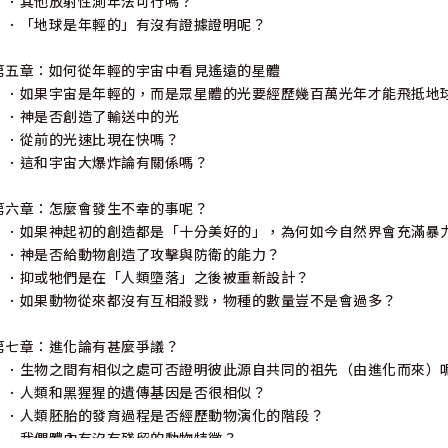
．其他放射性測年法可行嗎？
．「地球是年輕的」有沒有證據證明呢？
第五章：如何從年輕的宇宙中看見遙遠的星體
．如果宇宙是年輕的，而是眾星體的光要經歷幾百萬光年才能飛抵地
．神是否創造了輸送中的光
．從前的光速比現在快嗎？
．這和宇宙大爆炸論有關係嗎？
第六章：怎麼會發生不幸的事呢？
．如果神起初的創造都是「十分美好的」，為何如今自然界會充滿暴
．神是否給動物創造了攻擊與防衛的能力？
．抑或牠們是在「人類墮落」之後被重新設計？
．如果動物從來都沒有互相殺戮，物種的數量豈不是會過多？
第七章：進化論有甚麼爭議？
．生物之間有相似之處可否證明彼此源自共同的祖先（由進化而來）
．人類和黑猩猩的遺傳基因是否很相似？
．人類胚胎的發育過程是否經歷動物演化的階段？
．我們體內有沒有殘留的動物特徵？