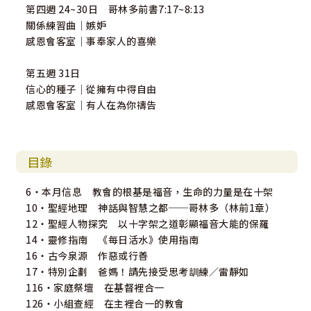
第四週 24~30日 哥林多前書7:17~8:13
關係練習曲｜嫉妒
感恩會客室｜事奉家人的喜樂
第五週 31日
信心的種子｜從擁有中得自由
感恩會客室｜有人在為你禱告
目錄
6・本月信息 教會的根基是福音，生命的力量是在十架
10・聖經地理 神話與智慧之都──哥林多（林前1章）
12・聖經人物探究 以十字架之道彰顯福音大能的保羅
14・靈修指南 《每日活水》使用指南
16・古今泉源 作惡或行善
17・特別企劃 爸媽！請先接受思考訓練／雷靜如
116・家庭祭壇 在基督裡合一
126・小組查經 在主裡合一的教會