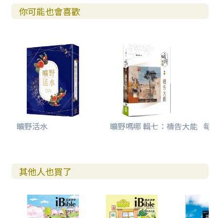
你可能也會喜歡
曠野活水
曠野嗎哪 輯七：禱告大能
每日
其他人也買了