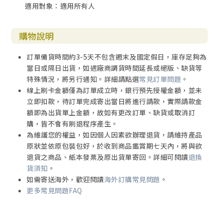
適用對象：適用所有人
購物說明
訂單備貨時間約3-5天不包含週末及國定假日，庫存足夠為
當日或隔日出貨，如遇廠商調貨時間延長或絕版、缺貨等
特殊情況，將另行通知。詳細請點選
常見訂單問題
。
線上刷卡金額僅為訂單成立時，銀行預先授權金額，並未
立即扣款，待訂單完成寄出當日將進行請款，實際請款金
額即為出貨單上金額，故如有更改訂單、缺貨或取消訂
購，皆不會有刷退程序產生。
為維護您的權益，如因個人因素欲辦理退貨，請維持產品
原狀並依原包裝包好，於收到商品鑑賞期七天內，將與欲
退貨之商品、紙本發票及原出貨單寄回。詳細可閱讀
退換
貨須知
。
如需寄送海外，歡迎閱讀
海外訂購常見問題
。
更多常見問題FAQ