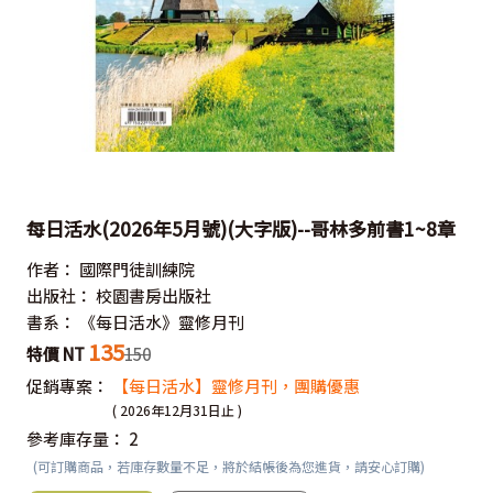
每日活水(2026年5月號)(大字版)--哥林多前書1~8章
作者：
國際門徒訓練院
出版社：
校園書房出版社
書系：
《每日活水》靈修月刊
135
特價 NT
150
促銷專案：
【每日活水】靈修月刊，團購優惠
( 2026年12月31日止 )
參考庫存量：
2
(可訂購商品，若庫存數量不足，將於結帳後為您進貨，請安心訂購)