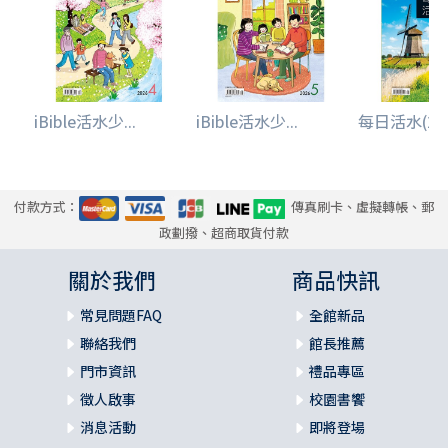
iBible活水少...
iBible活水少...
每日活水(2026
付款方式：
傳真刷卡、虛擬轉帳、郵
政劃撥、超商取貨付款
關於我們
商品快訊
常見問題FAQ
全館新品
聯絡我們
館長推薦
門市資訊
禮品專區
徵人啟事
校園書饗
消息活動
即將登場