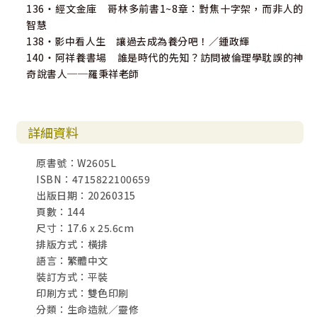
136・經文金庫 哥林多前書1~8章：對焦十字架，而非人的
智慧
138・影中看人生 讓過去成為養分吧！／鍾政輝
140・阿祥養書場 誰是時代的先知？訪問被倫理學耽誤的神
奇說書人──羅秉祥老師
詳細資料
原書號：W2605L
ISBN：4715822100659
出版日期：20260315
頁數：144
尺寸：17.6 x 25.6cm
排版方式：橫排
語言：繁體中文
裝訂方式：平裝
印刷方式：雙色印刷
分類：生命造就／靈修