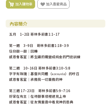
加入購物車
加入喜愛商品
內容簡介
五月 1~2日 哥林多前書1:1~17
第一週 3~9日 哥林多前書1:18~3:9
信仰敲一敲｜回轉
感恩會客室｜將生鏽的鐵變成純金的門徒訓練
第二週 10~16日 哥林多前書3:10~5:8
字字有珠璣｜基督共同體（κοινωνία）的呼召
感恩會客室｜承擔我一切重擔的神
第三週 17~23日 哥林多前書5:9~7:16
好家在有主｜在待辦事項裡遇見上帝
感恩會客室｜從友情重逢中看見神的恩典