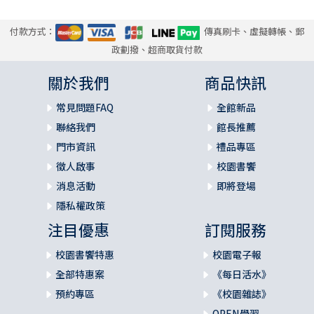
付款方式：
傳真刷卡、虛擬轉帳、郵
政劃撥、超商取貨付款
關於我們
商品快訊
常見問題FAQ
全館新品
聯絡我們
館長推薦
門市資訊
禮品專區
徵人啟事
校園書饗
消息活動
即將登場
隱私權政策
注目優惠
訂閱服務
校園書饗特惠
校園電子報
全部特惠案
《每日活水》
預約專區
《校園雜誌》
OPEN學習