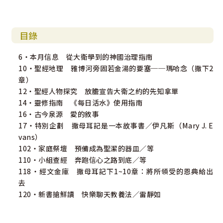
目錄
6・本月信息 從大衛學到的神國治理指南
10・聖經地理 雅博河旁固若金湯的要塞──瑪哈念（撒下2
章）
12・聖經人物探究 放膽宣告大衛之約的先知拿單
14・靈修指南 《每日活水》使用指南
16・古今泉源 愛的敘事
17・特別企劃 撒母耳記是一本故事書／伊凡斯（Mary J. E
vans）
102・家庭祭壇 預備成為聖潔的器皿／等
110・小組查經 奔跑信心之路到底／等
118・經文金庫 撒母耳記下1~10章：將所領受的恩典給出
去
120・新書搶鮮讀 快樂聊天教養法／雷靜如