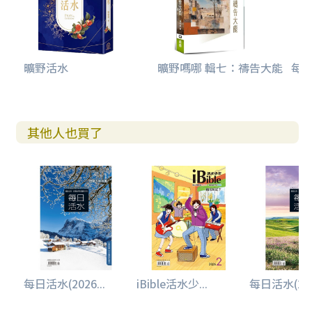
曠野活水
曠野嗎哪 輯七：禱告大能
每日
其他人也買了
每日活水(2026...
iBible活水少...
每日活水(2026