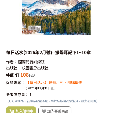
每日活水(2026年2月號)--撒母耳記下1~10章
作者：
國際門徒訓練院
出版社：
校園書房出版社
108
特價 NT
120
促銷專案：
【每日活水】靈修月刊，團購優惠
( 2026年12月31日止 )
參考庫存量：
1
(可訂購商品，若庫存數量不足，將於結帳後為您進貨，請安心訂購)
加入購物車
加入喜愛商品