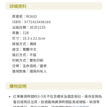
詳細資料
原書號：W2602
ISBN：9772415408160
出版日期：20251215
頁數：128
尺寸：15.3 x 22.3cm
排版方式：橫排
語言：繁體中文
裝訂方式：平裝
印刷方式：雙色印刷
分類：生命造就／靈修
適用對象：適用所有人
購物說明
訂單備貨時間約3-5天不包含週末及國定假日，庫存足夠為
當日或隔日出貨，如遇廠商調貨時間延長或絕版、缺貨等