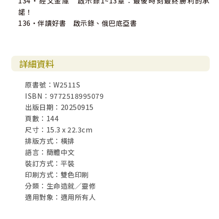
134・經文金庫 啟示錄1~13章：最後時刻最終勝利的承
諾！
136・伴讀好書 啟示錄、俄巴底亞書
詳細資料
原書號：W2511S
ISBN：9772518995079
出版日期：20250915
頁數：144
尺寸：15.3 x 22.3cm
排版方式：橫排
語言：簡體中文
裝訂方式：平裝
印刷方式：雙色印刷
分類：生命造就／靈修
適用對象：適用所有人