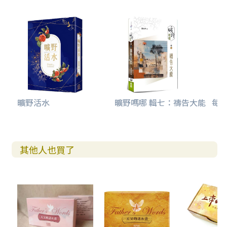
曠野活水
曠野嗎哪 輯七：禱告大能
每日
其他人也買了