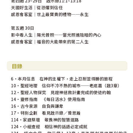
第四週 23~29日 啟示錄11:1~13:18
天國好生活｜從恐懼到信任
感恩會客室｜世上最寶貴的禮物──永生
第五週 30日
影中看人生｜陽光普照──當光照進陰暗的內心
感恩會客室｜福音的大能帶來的第二人生
目錄
6・本月信息 在神的主權下，走上忍耐並得勝的旅程
10・聖經地理 信仰不冷不熱的城市──老底嘉（啟3章）
12・聖經人物探究 見證神拯救計畫完成的使徒約翰
14・靈修指南 《每日活水》使用指南
16・古今泉源 自負與謙卑
17・特別企劃 看見啟示錄／曾思瀚
114・家庭祭壇 敬畏神的智慧道路
124・小組查經 相信神的話語必定成就