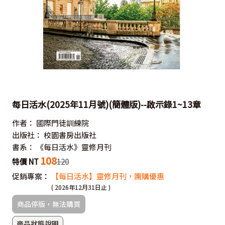
每日活水(2025年11月號)(簡體版)--啟示錄1~13章
作者：
國際門徒訓練院
出版社：
校園書房出版社
書系：
《每日活水》靈修月刊
108
特價 NT
120
促銷專案：
【每日活水】靈修月刊，團購優惠
( 2026年12月31日止 )
商品停版，無法購買
商品狀態說明