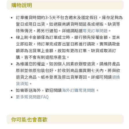
購物說明
訂單備貨時間約3-5天不包含週末及國定假日，庫存足夠為
當日或隔日出貨，如遇廠商調貨時間延長或絕版、缺貨等
特殊情況，將另行通知。詳細請點選
常見訂單問題
。
線上刷卡金額僅為訂單成立時，銀行預先授權金額，並未
立即扣款，待訂單完成寄出當日將進行請款，實際請款金
額即為出貨單上金額，故如有更改訂單、缺貨或取消訂
購，皆不會有刷退程序產生。
為維護您的權益，如因個人因素欲辦理退貨，請維持產品
原狀並依原包裝包好，於收到商品鑑賞期七天內，將與欲
退貨之商品、紙本發票及原出貨單寄回。詳細可閱讀
退換
貨須知
。
如需寄送海外，歡迎閱讀
海外訂購常見問題
。
更多常見問題FAQ
你可能也會喜歡