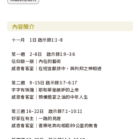
內容簡介
十一月 1日 啟示錄1:1~8
第一週 2~8日 啟示錄1:9~3:6
信仰敲一敲｜內在的藝術
感恩會客室｜在短宣獻詩中，與列邦之神相遇
第二週 9~15日 啟示錄3:7~6:17
字字有珠璣｜耶和華是嫉妒的上帝
感恩會客室｜預備婚宴之油的中年人生
第三週 16~22日 啟示錄7:1~10:11
好家在有主｜一路的見證
感恩會客室｜喜樂地奔向相距89公里的教會