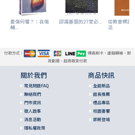
憂傷何懼？：哀傷
認識基督的27堂必...
從教會標記
輔...
活
付款方式：
傳真刷卡、虛擬轉帳、郵
政劃撥、超商取貨付款
關於我們
商品快訊
常見問題FAQ
全館新品
聯絡我們
館長推薦
門市資訊
禮品專區
徵人啟事
校園書饗
消息活動
即將登場
隱私權政策