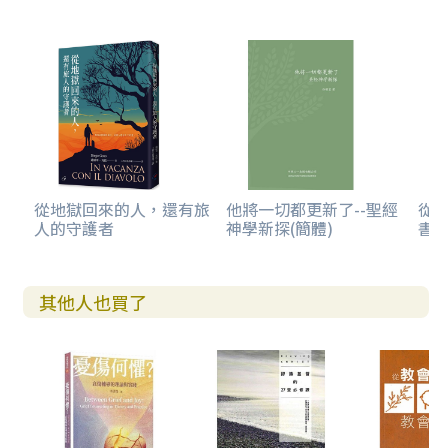
從地獄回來的人，還有旅
他將一切都更新了--聖經
從
人的守護者
神學新探(簡體)
書卷
其他人也買了