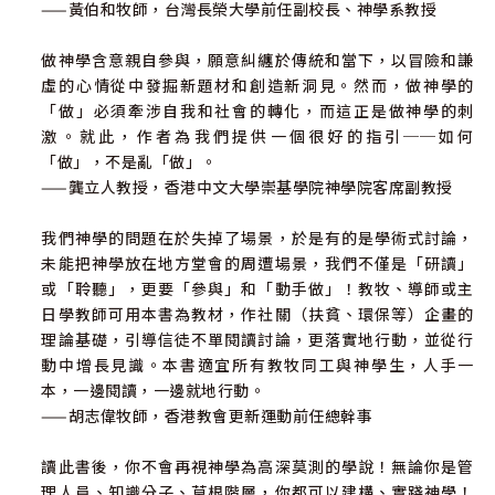
——黃伯和牧師，台灣長榮大學前任副校長、神學系教授
在掙扎中慶祝
敬拜與祈禱
做神學含意親自參與，願意糾纏於傳統和當下，以冒險和謙
改變教會
虛的心情從中發掘新題材和創造新洞見。然而，做神學的
教會是天國的特殊器皿
「做」必須牽涉自我和社會的轉化，而這正是做神學的刺
激。就此，作者為我們提供一個很好的指引──如何
附錄：「傳統神學」概覽 Appendix: A Survey of “Conven
「做」，不是亂「做」。
tional Theology”
——龔立人教授，香港中文大學崇基學院神學院客席副教授
1. 聖經研究
2. 教會歷史
我們神學的問題在於失掉了場景，於是有的是學術式討論，
3. 基督教教義
未能把神學放在地方堂會的周遭場景，我們不僅是「研讀」
4. 宗教哲學
或「聆聽」，更要「參與」和「動手做」！教牧、導師或主
5. 倫理
日學教師可用本書為教材，作社關（扶貧、環保等）企畫的
6. 靈修神學
理論基礎，引導信徒不單閱讀討論，更落實地行動，並從行
7. 禮儀
動中增長見識。本書適宜所有教牧同工與神學生，人手一
8. 牧職培訓
本，一邊閱讀，一邊就地行動。
——胡志偉牧師，香港教會更新運動前任總幹事
讀此書後，你不會再視神學為高深莫測的學說！無論你是管
參考書目和聯絡地址
理人員、知識分子、草根階層，你都可以建構、實踐神學！