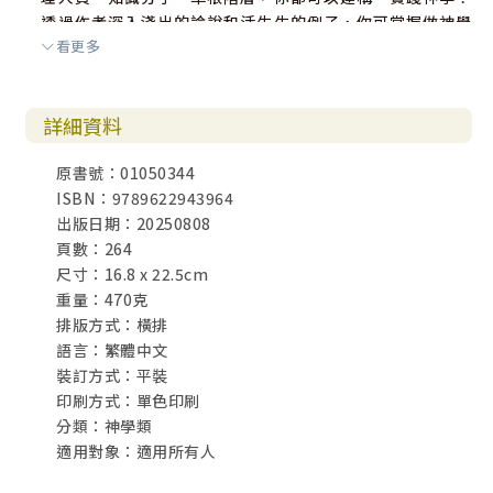
透過作者深入淺出的論說和活生生的例子，你可掌握做神學
看更多
的方法論，從新的角度看事物，活出信仰，將改變的動力帶
進人羣！
——鄺玉婷博士，城市睦福團契前任總幹事
詳細資料
作為一名達利特行動神學家，我對羅利主教豐富的聖經和神
原書號：01050344
學知識感到驚訝。他藉着說明每種神學都是處境神學，挑戰
ISBN：9789622943964
了傳統神學的西方偏見。他採用的方法幫助本書的每一位讀
出版日期：20250808
者與作者一起「做」神學。他使神學成為「轉化我們自身生
頁數：264
活和我們所服務的社會的工具」。這本書是「必讀之作」。
尺寸：16.8 x 22.5cm
——P·莫漢·拉比爾（P. Mohan Larbeer），印度Tamil N
重量：470克
adu神學院院長
排版方式：橫排
語言：繁體中文
這是一本非常鼓舞人心的書——尤其是對平信徒而言！它在學
裝訂方式：平裝
術上雄心勃勃，同時也對全球化世界中的個人和社會生活提
印刷方式：單色印刷
出了挑戰。在羅利‧葛林的書中，理論和實踐不再分離，因
分類：神學類
為神學被帶回了我們的生活之中——事情開始發生變化。希望
適用對象：適用所有人
很快就會有德語譯本！
——赫爾曼·迪林格（Hermann Larbeer），印度Tamil N