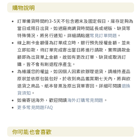
adu神學院院長
購物說明
訂單備貨時間約3-5天不包含週末及國定假日，庫存足夠為
當日或隔日出貨，如遇廠商調貨時間延長或絕版、缺貨等
特殊情況，將另行通知。詳細請點選
常見訂單問題
。
線上刷卡金額僅為訂單成立時，銀行預先授權金額，並未
立即扣款，待訂單完成寄出當日將進行請款，實際請款金
額即為出貨單上金額，故如有更改訂單、缺貨或取消訂
購，皆不會有刷退程序產生。
為維護您的權益，如因個人因素欲辦理退貨，請維持產品
原狀並依原包裝包好，於收到商品鑑賞期七天內，將與欲
退貨之商品、紙本發票及原出貨單寄回。詳細可閱讀
退換
貨須知
。
如需寄送海外，歡迎閱讀
海外訂購常見問題
。
更多常見問題FAQ
你可能也會喜歡