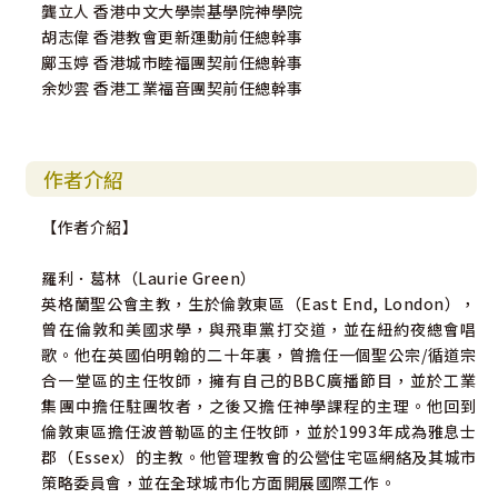
龔立人 香港中文大學崇基學院神學院
胡志偉 香港教會更新運動前任總幹事
鄺玉婷 香港城市睦福團契前任總幹事
余妙雲 香港工業福音團契前任總幹事
作者介紹
【作者介紹】
羅利．葛林（Laurie Green）
英格蘭聖公會主教，生於倫敦東區（East End, London），
曾在倫敦和美國求學，與飛車黨打交道，並在紐約夜總會唱
歌。他在英國伯明翰的二十年裏，曾擔任一個聖公宗/循道宗
合一堂區的主任牧師，擁有自己的BBC廣播節目，並於工業
集團中擔任駐團牧者，之後又擔任神學課程的主理。他回到
倫敦東區擔任波普勒區的主任牧師，並於1993年成為雅息士
郡（Essex）的主教。他管理教會的公營住宅區網絡及其城市
策略委員會，並在全球城市化方面開展國際工作。