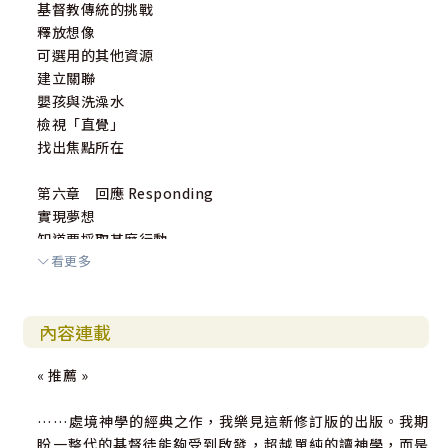
基督教傳統的挑戰
釋放想像
可選用的其他資源
建立關聯
嬰孩與洗澡水
檢視「直覺」
找出焦點所在
第六章 回應 Responding
實現夢想
知道要採取甚麼行動
看更多
神學具有默觀、教誨和轉化的性質
篩選的準則
目標和策略
內容連載
實行
處理恐懼
« 推薦 »
這個螺旋要繼續下去
……處境神學的經典之作，我樂見這新修訂版的出版。我期
第三部 深思熟慮 Thinking it Through
盼一整代的基督徒能夠受到啟發，超越單純的讀神學，而是
第七章 帶來挑戰的問題 Challenging Implications