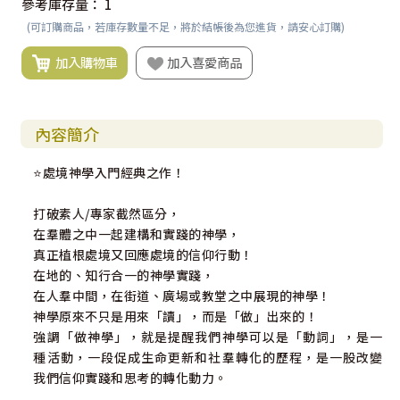
參考庫存量：
1
(可訂購商品，若庫存數量不足，將於結帳後為您進貨，請安心訂購)
加入購物車
加入喜愛商品
內容簡介
⭐處境神學入門經典之作！
打破素人/專家截然區分，
在羣體之中一起建構和實踐的神學，
真正植根處境又回應處境的信仰行動！
在地的、知行合一的神學實踐，
在人羣中間，在街道、廣場或教堂之中展現的神學！
神學原來不只是用來「讀」，而是「做」出來的！
強調「做神學」，就是提醒我們神學可以是「動詞」，是一
種活動，一段促成生命更新和社羣轉化的歷程，是一股改變
我們信仰實踐和思考的轉化動力。