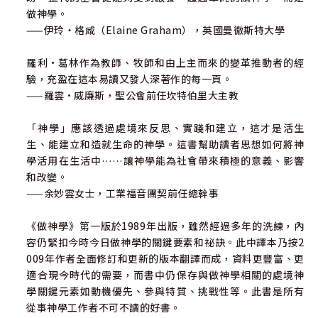
做神學。
詮釋的難題
——伊玲‧格咸（Elaine Graham），英國曼徹斯特大學
權威的問題
擬訂議程
羅利·葛林作為教師、牧師和由上主而來的變革推動者的經
誰應做神學？
驗，充盈在這本易讀又發人深著作的每一頁。
人民的神學家
——羅雲·威廉斯，聖公會前任坎特伯里大主教
第八章 其他風格的神學建構 Other Styles of Theologizi
「神學」應該透過處境來反思、實踐和建立，這才是活生
ng
生、能建立和造就生命的神學。這書幫助讀者思想如何將神
1. 風格取決於任務
學活用在生活中……讓神學能為社會帶來積極的意義、影響
2. 取決於學習取向的神學風格
和改變。
3. 我們在哪裏看見上帝？
——余妙雲女士，工業福音團契前任總幹事
四種批判
生命準則
《做神學》第一版於1989年出版，雖然經過多年的洗練，內
容仍緊扣今時今日做神學的關鍵要素和祕訣。此中譯本乃按2
第九章 屬靈向度──我們在哪裏尋見上帝？ Spirituality –
009年作者全面修訂和更新的版本翻譯而成，資料更豐富、更
Where Will We Find God?
適合現今時代的需要，而書中仍保存與做神學相關的處境神
一個拉比的故事
學關鍵元素如動機優先、參與特質、挑戰性等。此書是所有
在聖靈裏的喜樂和憂愁
從事神學工作者不可不讀的好書。
神學要求我們捨己