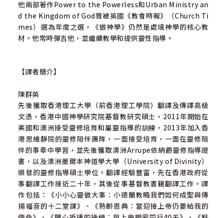
他兩部著作Power to the Powerless和Urban Ministry an
d the Kingdom of God曾被英國《教會時報》（Church Ti
mes）選為年度之選，《做神學》仍然是處境神學的核心教
材。他常時彈吉他，並繼續教學和提供靈性指導。
【譯者簡介】
陳群英
先後獲取香港理工大學（前香港理工學院）翻譯及傳譯高級
文憑，香港中國神學研究院基督教研究碩士，2011年開始在
美國和澳洲接受靈修培育和屬靈指導的訓練，2013年加入香
港思維靜院的靈修陪伴團隊，一面接受培育，一面在靈修陪
伴的事奉中學習，並先後獲取澳洲Arrupe依納爵靈修指導證
書，以及澳洲墨爾本神道學大學（University of Divinity）
頒發的靈修指導碩士學位。翻譯經驗豐富，先在香港政府從
事翻譯工作接近二十年，其後從事基督教書籍翻譯工作。譯
作包括：《小小心靈做大事：小德蘭教曉我們如何成聖與傳
揚福音的十二堂課》、《熟齡恩典：當迎接上帝仍要給我的
使命》、《歸心祈禱的操練：與上帝親密同行40天》、《點