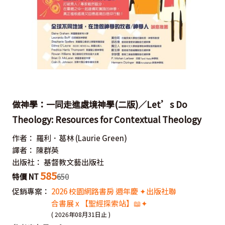
做神學：一同走進處境神學(二版)／Let’s Do
Theology: Resources for Contextual Theology
作者：
羅利．葛林
(Laurie Green)
譯者：
陳群英
出版社：
基督教文藝出版社
585
特價 NT
650
促銷專案：
2026 校園網路書房 週年慶 ✦出版社聯
合書展 x 【聖經探索站】📖✦
( 2026年08月31日止 )