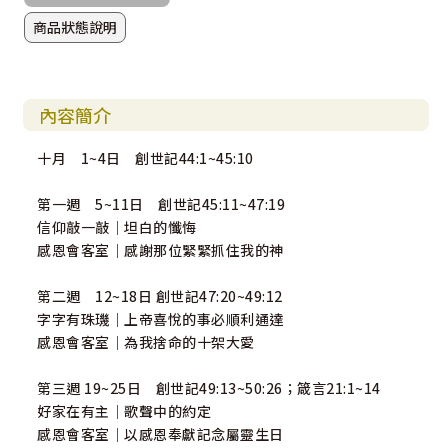
商品狀態說明
內容簡介
十月 1~4日 創世記44:1~45:10
第一週 5~11日 創世記45:11~47:19
信仰敲一敲｜坦白的懺悔
感恩會客室｜感謝那位緊緊抓住我的神
第二週 12~18日 創世記47:20~49:12
字字有珠璣｜上帝喜悅的事必順利通達
感恩會客室｜為我捨命的十架大愛
第三週 19~25日 創世記49:13~50:26；箴言21:1~14
好家在有主｜歌聲中的約定
感恩會客室｜以感恩奉獻記念屬靈生日