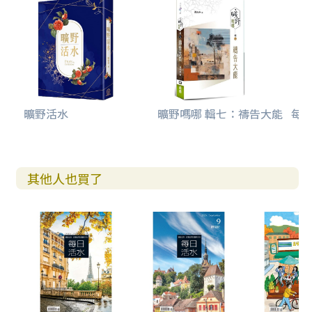
曠野活水
曠野嗎哪 輯七：禱告大能
每日
其他人也買了