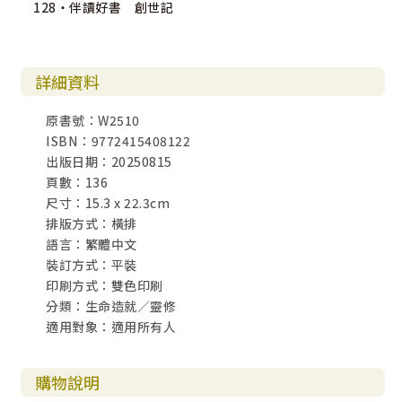
128・伴讀好書 創世記
詳細資料
原書號：W2510
ISBN：9772415408122
出版日期：20250815
頁數：136
尺寸：15.3 x 22.3cm
排版方式：橫排
語言：繁體中文
裝訂方式：平裝
印刷方式：雙色印刷
分類：生命造就／靈修
適用對象：適用所有人
購物說明