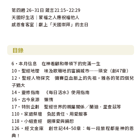
第四週 26~31日 箴言21:15~22:29
天國好生活｜蒙福之人應祝福他人
感恩會客室｜獻上「天國崇拜」的主日
目錄
6・本月信息 在神看顧和帶領下的完滿一生
10・聖經地理 埃及歌珊地的富饒城市──瑣安（創47章）
12・聖經人物探究 彌賽亞血脈上的先祖，雅各的第四個兒
子猶大
14・靈修指南 《每日活水》使用指南
16・古今泉源 懶惰
17・特別企劃 聖經世界的親屬關係／蘭迪．里查茲等
110・家庭祭壇 負起責任、用愛服事
118・小組查經 選擇愛與饒恕
126・經文金庫 創世記44~50章：每一段旅程都是神的恩
典！