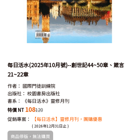
每日活水(2025年10月號)--創世記44~50章、箴言
21~22章
作者：
國際門徒訓練院
出版社：
校園書房出版社
書系：
《每日活水》靈修月刊
108
特價 NT
120
促銷專案：
【每日活水】靈修月刊，團購優惠
( 2026年12月31日止 )
商品停版，無法購買