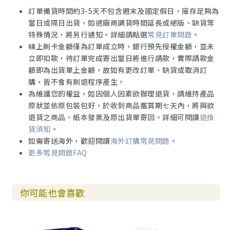
訂單備貨時間約3-5天不包含週末及國定假日，庫存足夠為
當日或隔日出貨，如遇廠商調貨時間延長或絕版、缺貨等
特殊情況，將另行通知。詳細請點選
常見訂單問題
。
線上刷卡金額僅為訂單成立時，銀行預先授權金額，並未
立即扣款，待訂單完成寄出當日將進行請款，實際請款金
額即為出貨單上金額，故如有更改訂單、缺貨或取消訂
購，皆不會有刷退程序產生。
為維護您的權益，如因個人因素欲辦理退貨，請維持產品
原狀並依原包裝包好，於收到商品鑑賞期七天內，將與欲
退貨之商品、紙本發票及原出貨單寄回。詳細可閱讀
退換
貨須知
。
如需寄送海外，歡迎閱讀
海外訂購常見問題
。
更多常見問題FAQ
你可能也會喜歡