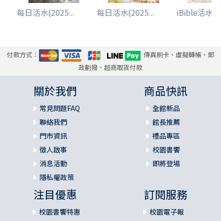
每日活水(2025...
每日活水(2025...
iBible活水少.
付款方式：
傳真刷卡、虛擬轉帳、郵
政劃撥、超商取貨付款
關於我們
商品快訊
常見問題FAQ
全館新品
聯絡我們
館長推薦
門市資訊
禮品專區
徵人啟事
校園書饗
消息活動
即將登場
隱私權政策
注目優惠
訂閱服務
校園書饗特惠
校園電子報