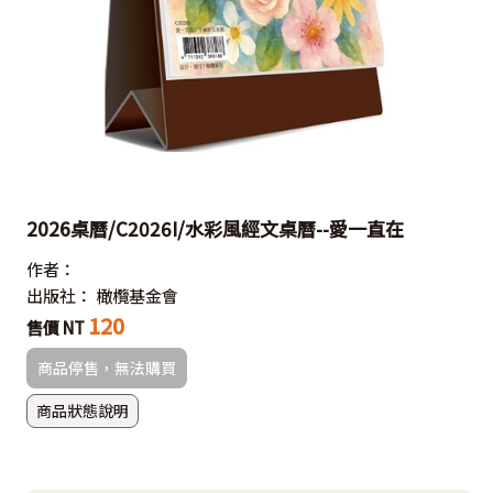
2026桌曆/C2026I/水彩風經文桌曆--愛一直在
作者：
出版社：
橄欖基金會
120
售價 NT
商品停售，無法購買
商品狀態說明