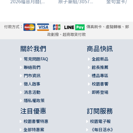
2026福音月曆(...
原子筆組/3057...
金句盒卡/ELB
付款方式：
傳真刷卡、虛擬轉帳、郵
政劃撥、超商取貨付款
關於我們
商品快訊
常見問題FAQ
全館新品
聯絡我們
館長推薦
門市資訊
禮品專區
徵人啟事
校園書饗
消息活動
即將登場
隱私權政策
注目優惠
訂閱服務
校園書饗特惠
校園電子報
全部特惠案
《每日活水》