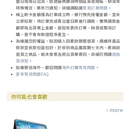
當日或隔日出貨，如遇廠商調貨時間延長或絕版、缺貨等
特殊情況，將另行通知。詳細請點選
常見訂單問題
。
線上刷卡金額僅為訂單成立時，銀行預先授權金額，並未
立即扣款，待訂單完成寄出當日將進行請款，實際請款金
額即為出貨單上金額，故如有更改訂單、缺貨或取消訂
購，皆不會有刷退程序產生。
為維護您的權益，如因個人因素欲辦理退貨，請維持產品
原狀並依原包裝包好，於收到商品鑑賞期七天內，將與欲
退貨之商品、紙本發票及原出貨單寄回。詳細可閱讀
退換
貨須知
。
如需寄送海外，歡迎閱讀
海外訂購常見問題
。
更多常見問題FAQ
你可能也會喜歡
more