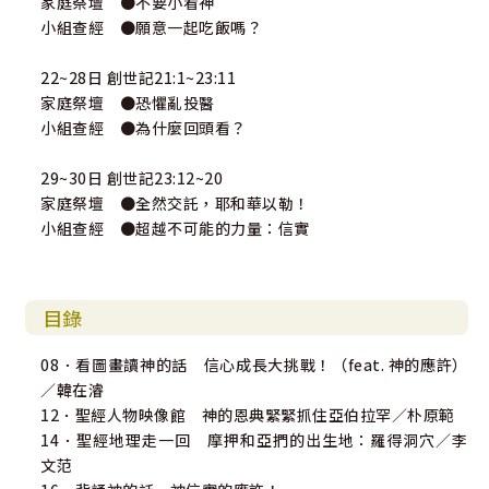
家庭祭壇 ●不要小看神
小組查經 ●願意一起吃飯嗎？
22~28日 創世記21:1~23:11
家庭祭壇 ●恐懼亂投醫
小組查經 ●為什麼回頭看？
29~30日 創世記23:12~20
家庭祭壇 ●全然交託，耶和華以勒！
小組查經 ●超越不可能的力量：信實
目錄
08．看圖畫讀神的話 信心成長大挑戰！（feat. 神的應許）
／韓在濬
12．聖經人物映像館 神的恩典緊緊抓住亞伯拉罕／朴原範
14．聖經地理走一回 摩押和亞捫的出生地：羅得洞穴／李
文范