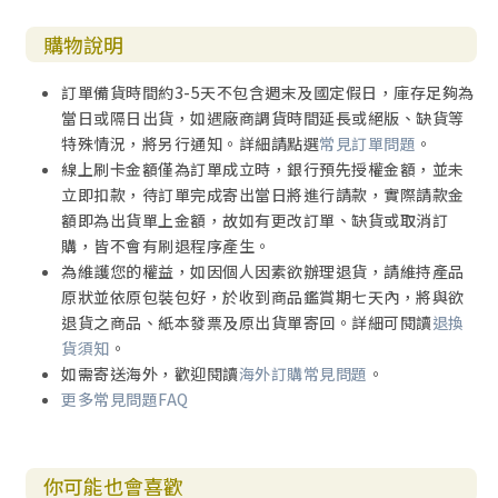
購物說明
訂單備貨時間約3-5天不包含週末及國定假日，庫存足夠為
當日或隔日出貨，如遇廠商調貨時間延長或絕版、缺貨等
特殊情況，將另行通知。詳細請點選
常見訂單問題
。
線上刷卡金額僅為訂單成立時，銀行預先授權金額，並未
立即扣款，待訂單完成寄出當日將進行請款，實際請款金
額即為出貨單上金額，故如有更改訂單、缺貨或取消訂
購，皆不會有刷退程序產生。
為維護您的權益，如因個人因素欲辦理退貨，請維持產品
原狀並依原包裝包好，於收到商品鑑賞期七天內，將與欲
退貨之商品、紙本發票及原出貨單寄回。詳細可閱讀
退換
貨須知
。
如需寄送海外，歡迎閱讀
海外訂購常見問題
。
更多常見問題FAQ
你可能也會喜歡