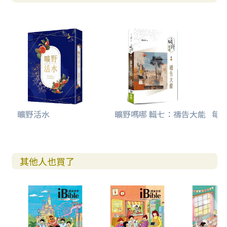
曠野活水
曠野嗎哪 輯七：禱告大能
每日
其他人也買了