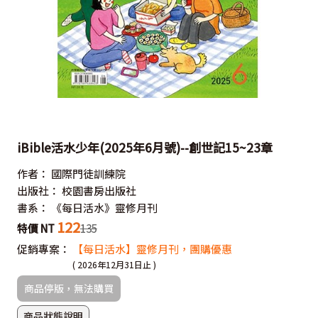
iBible活水少年(2025年6月號)--創世記15~23章
作者：
國際門徒訓練院
出版社：
校園書房出版社
書系：
《每日活水》靈修月刊
122
特價 NT
135
促銷專案：
【每日活水】靈修月刊，團購優惠
( 2026年12月31日止 )
商品停版，無法購買
商品狀態說明