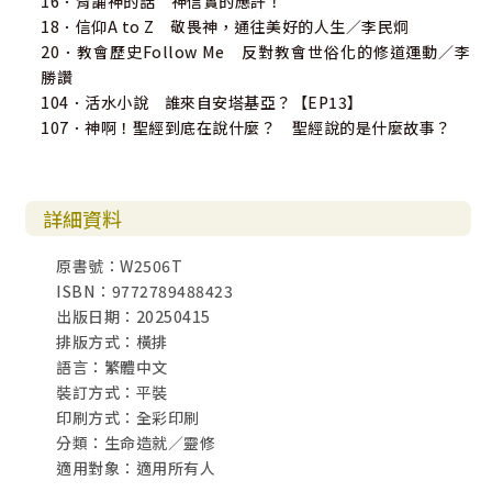
16．背誦神的話 神信實的應許！
18．信仰A to Z 敬畏神，通往美好的人生／李民炯
20．教會歷史Follow Me 反對教會世俗化的修道運動／李
勝讚
104．活水小說 誰來自安塔基亞？【EP13】
107．神啊！聖經到底在說什麼？ 聖經說的是什麼故事？
詳細資料
原書號：W2506T
ISBN：9772789488423
出版日期：20250415
排版方式：橫排
語言：繁體中文
裝訂方式：平裝
印刷方式：全彩印刷
分類：生命造就／靈修
適用對象：適用所有人