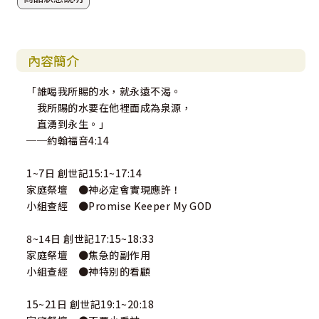
內容簡介
「誰喝我所賜的水，就永遠不渴。
我所賜的水要在他裡面成為泉源，
直湧到永生。」
──約翰福音4:14
1~7日 創世記15:1~17:14
家庭祭壇 ●神必定會實現應許！
小組查經 ●Promise Keeper My GOD
8~14日 創世記17:15~18:33
家庭祭壇 ●焦急的副作用
小組查經 ●神特別的看顧
15~21日 創世記19:1~20:18