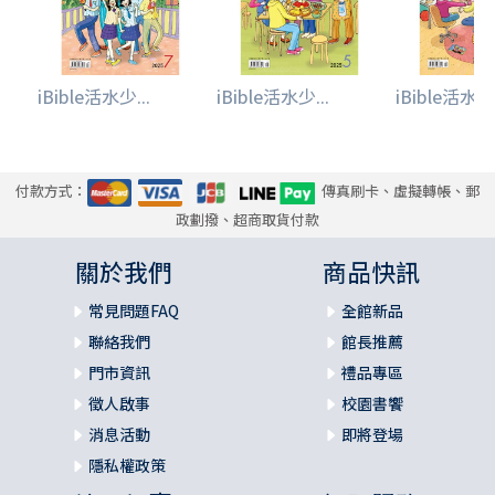
iBible活水少...
iBible活水少...
iBible活水少.
付款方式：
傳真刷卡、虛擬轉帳、郵
政劃撥、超商取貨付款
關於我們
商品快訊
常見問題FAQ
全館新品
聯絡我們
館長推薦
門市資訊
禮品專區
徵人啟事
校園書饗
消息活動
即將登場
隱私權政策