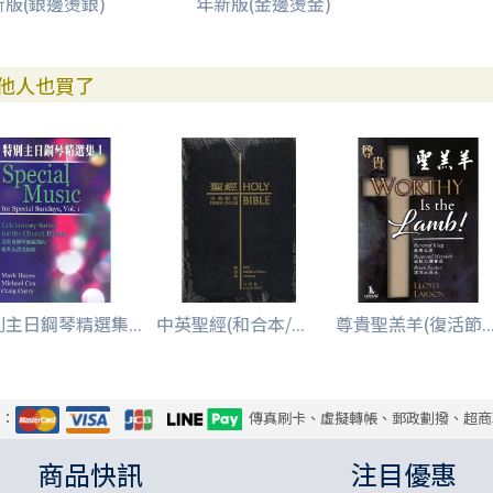
新版(銀邊燙銀)
年新版(金邊燙金)
他人也買了
主日鋼琴精選集...
中英聖經(和合本/...
尊貴聖羔羊(復活節..
式：
傳真刷卡、虛擬轉帳、郵政劃撥、超商
商品快訊
注目優惠