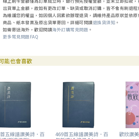
線上刷卡金額僅為訂單成立時，銀行預先授權金額，並未立即扣款，
出貨單上金額，故如有更改訂單、缺貨或取消訂購，皆不會有刷退程
為維護您的權益，如因個人因素欲辦理退貨，請維持產品原狀並依原
商品、紙本發票及原出貨單寄回。詳細可閱讀
退換貨須知
。
如需寄送海外，歡迎閱讀
海外訂購常見問題
。
更多常見問題FAQ
可能也會喜歡
69首五線譜讚美詩．百
469首五線譜讚美詩．百
歡欣讚美(