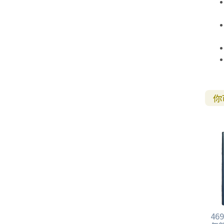
其 他 中 外 文 聖 經
新 約 歷 史 書
青 少 年
靈 恩
研 經 材 料
詩 、 散 文
福 音 包 裝 用 品
聖 經 故 事
約 拿 書
約 翰 福 音
加 拉 太 書
雅 各 書
啟 示 錄
信 徒 神 學
福 音 明 信 片 . 書 籤
成 人
教 育
兒 童 教 材
劇 本 遊 戲
福 音 文 具 雜 貨
聖 經 神 學
彌 迦 書
以 弗 所 書
彼 得 前 書
使 徒 行 傳
靈 界
福 音 季 節 卡
職 業
文 字 工 作
青 少 年 教 材
兒 童 故 事 C D
偽 經 次 經
那 鴻 書
腓 立 比 書
彼 得 後 書
福 音 小 禮 卡
特 殊 問 題
小 組 教 會
幼 稚 教 材
畫 冊
哈 巴 谷 書
歌 羅 西 書
約 翰 壹 、 貳 、 參 書
其 他 福 音 卡 片
你
生 活 教 導
成 人 教 材
西 番 雅 書
帖 撒 羅 尼 迦 前 後
猶 大 書
主 日 學 教 材
哈 該 書
提 摩 太 前 後
歸 納 法 研 經
撒 迦 利 亞 書
提 多 書
紙 品
瑪 拉 基 書
腓 利 門 書
教 牧 書 信
4