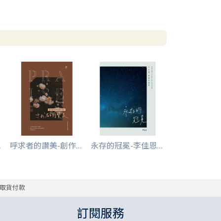
.
呼求者的讚美-創作...
永存的冠冕-李佳恩...
取貨付款
訂閱服務