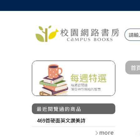
首
最近閱覽過的商品
469首硬面英文讚美詩
more