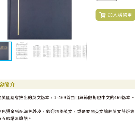
加入購物車
容簡介
由英國總會推出的英文版本，1-469首曲目與節數對照中文的469版本
金色燙金搭配深色外皮，歡迎想學英文，或是要開英文讀經英文詩班等
有五線譜無簡譜。