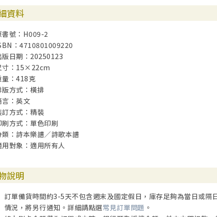
細資料
原書號：H009-2
SBN：4710801009220
出版日期：20250123
尺寸：15×22cm
重量：418克
排版方式：橫排
語言：英文
裝訂方式：精裝
印刷方式：單色印刷
分類：詩本樂譜／詩歌本譜
適用對象：適用所有人
物說明
訂單備貨時間約3-5天不包含週末及國定假日，庫存足夠為當日或隔
情況，將另行通知。詳細請點選
常見訂單問題
。