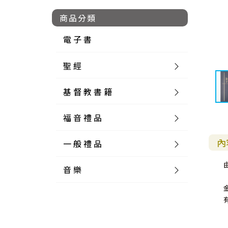
商品分類
電 子 書
聖 經
基 督 教 書 籍
新 舊 約 聖 經
福 音 禮 品
簡 體 聖 經
聖 經 論 叢
和 合 本
內
一 般 禮 品
英 文 聖 經
神 學 類
福 音 飾 品 配 件
和 合 本 標 點
參 考 書 工 具 書
音 樂
外 文 聖 經
實 踐 神 學
福 音 家 飾 用 品
一 般 卡 片
新 標 點 和 合 本
K J V
摩 西 五 經
系 統 神 學
福 音 項 鍊
讀 經 法
中 外 文 聖 經
教 會 歷 史
福 音 生 活 雜 貨
一 般 文 具
詩 本 樂 譜
和 合 本 修 訂 版
E S V
歷 史 書
神 、 創 造
宣 教 差 傳
福 音 耳 環 / 耳 夾
福 音 桌 飾 品
萬 用 卡
釋 經 法
創 世 記
註 釋 本 聖 經
生 命 造 就
福 音 食 器 廚 房
食 器 廚 房
C D
現 代 中 文 譯 本
G N B
和 合 本 / N I V
舊 約 註 釋
基 督
社 會 參 與
歷 史
福 音 手 環 / 手 鍊
福 音 布 軸 掛 畫
福 音 服 飾 布 品
貼 紙
日 記 . 筆 記
音 樂 叢 書
聖 經 概 論
出 埃 及 記
約 書 亞 記