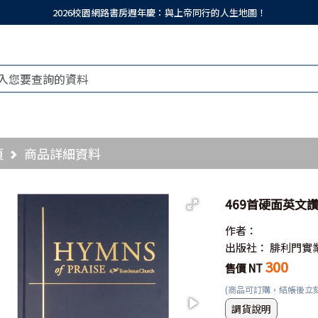
2026校園網路書房週年慶：與上帝同行的人生地圖！
頁
商品詳細資料
469首硬面英文
作者：
出版社：
腓利門實
300
售價 NT
(商品可訂購，結帳後立
調貨說明