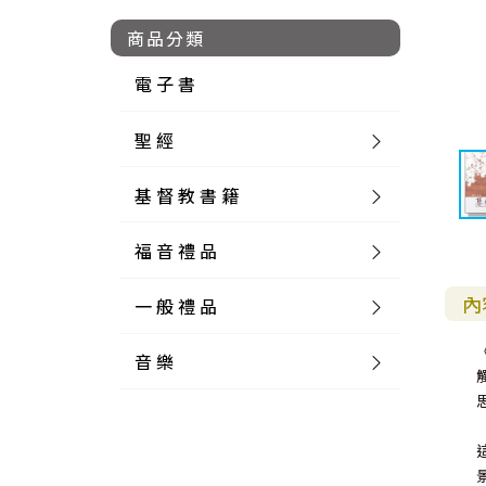
商品分類
電 子 書
聖 經
基 督 教 書 籍
新 舊 約 聖 經
福 音 禮 品
簡 體 聖 經
聖 經 論 叢
和 合 本
內
一 般 禮 品
英 文 聖 經
神 學 類
福 音 飾 品 配 件
和 合 本 標 點
參 考 書 工 具 書
音 樂
外 文 聖 經
實 踐 神 學
福 音 家 飾 用 品
一 般 卡 片
新 標 點 和 合 本
K J V
摩 西 五 經
系 統 神 學
福 音 項 鍊
讀 經 法
中 外 文 聖 經
教 會 歷 史
福 音 生 活 雜 貨
一 般 文 具
詩 本 樂 譜
和 合 本 修 訂 版
E S V
歷 史 書
神 、 創 造
宣 教 差 傳
福 音 耳 環 / 耳 夾
福 音 桌 飾 品
萬 用 卡
釋 經 法
創 世 記
註 釋 本 聖 經
生 命 造 就
福 音 食 器 廚 房
食 器 廚 房
C D
現 代 中 文 譯 本
G N B
和 合 本 / N I V
舊 約 註 釋
基 督
社 會 參 與
歷 史
福 音 手 環 / 手 鍊
福 音 布 軸 掛 畫
福 音 服 飾 布 品
貼 紙
日 記 . 筆 記
音 樂 叢 書
聖 經 概 論
出 埃 及 記
約 書 亞 記