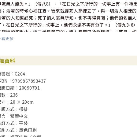
爭戰無人能免。」（傳八8）、「在日光之下所行的一切事上有一件禍
惡；活著的時候心裡狂妄，後來就歸死人那裡去了。與一切活人相連的
活著的人知道必死；死了的人毫無所知，也不再得賞賜；他們的名無人
了。在日光之下所行的一切事上，他們永遠不再有分了。」（傳九3-6
在腦海的印象中，這二者是等同的，哲人費爾巴哈戲稱道：「死是一切
看更多
切苦難和悲痛的否定、終端。
因此，古人便把死稱為醫生。」2「人之將死，其言也善」，在生命的
細資料
們妄想」的心靈醫生，催促那一絲絲的悔意與轉念，釋放與解脫……。
的是救恩、信仰……。
原書號：C204
SBN：9789867893437
穿過一道走廊，在室外等著，帶領的姊妹低聲說，等護士處理醫療過程
出版日期：20090701
器重，許多公司等待挖角，但一發現腦長腫瘤，就醫及今，已呈彌留狀
頁數：236
看她細心的記錄著資料，溫柔慈祥的關懷問候，靈巧地介入談話，我心
寸：20 × 20cm
重點說明，講解中見其認真期盼的眼神，知他願意接受，即建議禱告
排版方式：橫排
穌」，主憐憫，有聖靈感動，道別之時，他手緊緊握著，精神、眼神皆
語言：繁體中文
裝訂方式：平裝
有一女病患腸癌開刀，是其他教會信徒，熟練聖經，前未曾聞本會福音
印刷方式：單色印刷
無所悉。一到病房，真是「患難見真情」，患者幾個姊妹都在場，寒暄