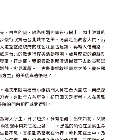
天，白白的雲，陽光明媚照耀在街樹上，閃出油質的
步慢行欣賞著台北城市之美。清晨走出教會大門，沿
大道望望總統府的紅色莊嚴古建築，再轉入信義路，
旅居台北的散步行程與活動範圍。歲月歷史的痕跡刻
廢事。行走間，我很喜歡到那濃濃樹蔭下去欣賞那斑
剝蝕，愈見蒼顏。」古書畫鑑敘述畫樹之美，盡在那
而方生」的美感與體悟吧？
。幾天來隨著福音小組訪問人員在台大醫院、榮總探
刀者，有壯年方有所為，卻已回天乏術者，人在患難
醫院的門內即可感受得到。
為婦人所生，日子短少，多有患難；出來如花，又被
的滴答聲中與死亡拉扯著……。患難的約伯在思索生命
生長不息，其根雖然衰老在地裡，幹也死在土中，及