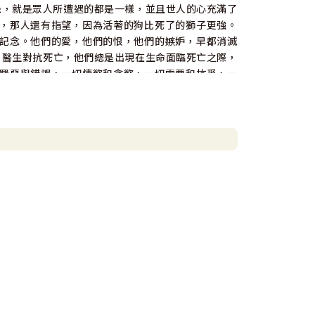
患，就是眾人所遭遇的都是一樣，並且世人的心充滿了
，那人還有指望，因為活著的狗比死了的獅子更強。
記念。他們的愛，他們的恨，他們的嫉妒，早都消滅
）醫生對抗死亡，他們總是出現在生命面臨死亡之際，
罪惡與錯誤，一切情慾和貪慾，一切需要和抗爭，一
終點，即將與日光之下告別之刻，死亡似乎扮演著「人
不過，大部分的人，此時也不期盼醫生了，他們期盼
後再進去。她說：「這位是工程師，正當有為，長官
態，意識不太清楚，但家屬願意談道，接受福音。」
感動著。介紹問候後，筆者把握機會將主耶穌的救恩
倚靠主，患者願意禱告，口頌「哈利路亞，讚美主耶
有力量，眾人皆感詫異。
。傳道上次來過，按手禱告中，已得聖靈，道理上尚
中方知是某弟兄之同事，倍覺親切溫馨，筆者把握機