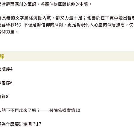
以冷靜而深刻的筆調，呼籲信徒回歸信仰的本質。
潘長老的文字風格沉穩內斂，卻又力量十足；他善於在平實中透出哲
《暮蟬秋吟》不僅是對信仰的探討，更是對現代人心靈的深層撫慰，使
信仰力量。
錄
出版序4
作者序6
目錄8
人躺下不再起來了嗎？──醫院佈道實錄10
馬為什麼要逃走呢？17