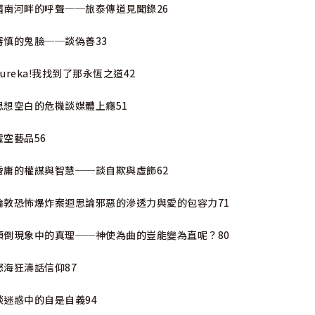
湄南河畔的呼聲──旅泰傳道見聞錄26
審慎的鬼臉──談偽善33
Eureka!我找到了那永恆之道42
思想空白的危機談媒體上癮51
虛空藝品56
昏庸的權謀與智慧──談自欺與虛飾62
倫敦恐怖爆炸案迴思論邪惡的滲透力與愛的包容力71
顛倒現象中的真理──神使為曲的豈能變為直呢？80
怒海狂濤話信仰87
談迷惑中的自是自義94