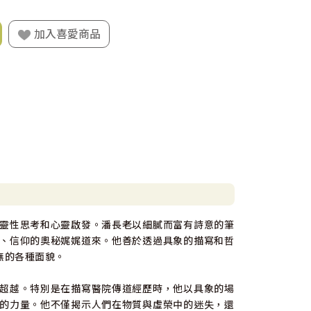
加入喜愛商品
靈性思考和心靈啟發。潘長老以細膩而富有詩意的筆
、信仰的奧秘娓娓道來。他善於透過具象的描寫和哲
無的各種面貌。
超越。特別是在描寫醫院傳道經歷時，他以具象的場
的力量。他不僅揭示人們在物質與虛榮中的迷失，還