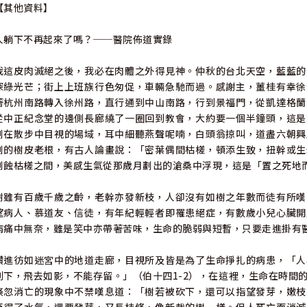
【其他資料】
海嘯浩劫、甲申年津波警訊162
人躺下不再起來了嗎？──醫院佈道實錄
麥子中的稗子──從聖工談起170
我這皮肉滅絕之後，我必在肉體之外得見神。仲秋的台北天空，藍藍的
深綠光芒；街上上班族行色匆促，車輛急馳而過。感謝主，薑桂有幸徐
恩典的歲月178
著杭州南路轉入徐州路，直行通到中山南路，行到景福門，從凱達格蘭
從中正紀念堂的邊側長廊繞了一圈回到教會，大約要一個半鐘頭，這是
真切的存在182
劃在散步中目視的場域，耳中細聽燕聲呢喃，白頭翁掠叫，道盡六朝興
剝的樹皮老根，有古人論畫說：「密葉偶間枯槎，頓添生致，扭幹或生
石化的剎那──談片刻與永恆的關係188
剝蝕枯槎之間，美感生氣從那歲月劃出的滄桑中浮現，這是「置之死地
七二水災有感──談環境危機194
樹雖有百歲千歲之齡，老幹亦發新枝，人卻沒有如樹之年數而徒有所嘆
望病人、慕道友、信徒，有年紀輕輕者即罹患絕症，有數歲小兒心臟開
從恐懼中釋放──談寬容200
病痛中無奈，雖是笑中亦帶著苦味，生命的脆弱與短暫，只要走進掛有
談和睦205
鑽進彷如迷宮中的地道走廊，目視所及皆是為了生命掙扎的病患，「人
割下，飛去如影，不能存留。」（伯十四1-2），在這裡，生命在時間
談權力的瑪那VS生命的嗎哪208
倏忽消亡的現象中不禁嘆息道：「樹若被砍下，還可以指望發芽，嫩枝