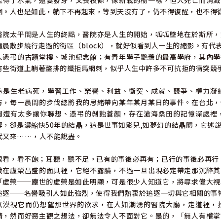
至得了水氣，還要發芽，又長枝條，像新栽的樹一樣。但人死亡而消滅
談憂愁216
涸。人也是如此，躺下不再起來，等到天沒有了，仍不得復醒，也不得從
談預定為善而傾向於惡的人性220
醫院太平間是人生的終點，醫院亦是人生的開始，呱呱墜地在於斯所，
清晨散步繞行走過的街區（block），就好似看到人一生的縮影。有
真理必教你們得以自由225
人憑弔的古蹟堂樓、城池紀念館；有青年學子艷羨的最高學府，其內學
有些街道上躺著整排的鐵拒馬網刺，似乎人生中許多不可抗拒的衝突競
以愛心為教會國家代禱232
這是生老病死，學習工作、榮譽、利益、衝突、成就、競爭、權力凝
方，每一晨間的步伐總將我的思緒帶向某年某月某日的事件。在台北，
周遭有太多讓你聯想、憑弔的剝蝕蒼顏，存在滄海桑田的記憶深處裡
裡，卻是濃縮快50年的結晶，這是世事如影兒,如夢幻的結晶體，它述
代又來……，人不能說盡。
眼看，看不飽；耳聽，聽不足。已有的事後必再有；已行的事後必再行，
藏在虛榮昌盛的面具裡，它絕不露臉，不過一旦出現必定帶走那沉醉其
「虛榮──塵世的虛榮是如此明顯，可是很少人知道它，將尋求偉大視
追逐──名譽吸引人如此強烈，使得我們熱衷於追逐一切與它相關的事
以漠視它而仍想望那世界的欲求，在人如潮湧的醫院大廳，走道裡，
情，然而好惡主觀之想法，卻無法令人不面對它。是的，「無人有權掌