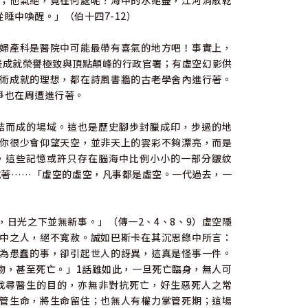
；他氣絕，竟在何處呢？海中的水絕盡，江河消散乾
睡中喚醒。」（伯十四7-12）
婦產科是醫院中可能最帶有喜氣的地方吧！事實上，
代表成就榮譽極致與頂點顛峰的行政官署；有虛空幻影供
術成就的理想，都在詩風書牆的古老學舍內進行著。
爭也在周遭進行著。
結而成的場域。這也是歷史腳步封臘成印，步過的地
你很少會仰望天空，並非天上的雲彩不夠漂亮，而是
，這些記憶或許只存在腦海中比例小小的一部分皺紋
說著……「虛空的虛空，凡事都是虛空。一代過去，一
日光之下並無新事。」（傳一2、4、8、9）虛空隱
中之人，絕不寬赦。誠如巴斯卡在其沉思錄中所言：
為愚蠢的事，卻引起世人的訝異，這真是怪事一件。
物，甚至死亡。」1話雖如此，一旦死亡臨身，無人可
找尋醫生的目的，亦無非對抗死亡，好生惡死人之常
管生命，將生命留住；也無人有權力掌管死期；這場