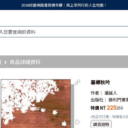
2026校園網路書房週年慶：與上帝同行的人生地圖！
頁
商品詳細資料
暮蟬秋吟
作者：
潘誠人
出版社：
腓利門實
225
特價 NT
250
(商品可訂購，結帳後立
調貨說明