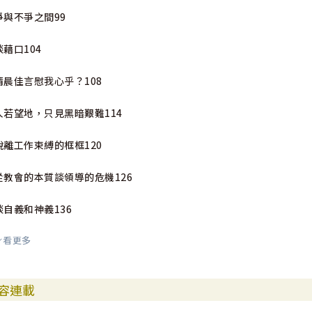
爭與不爭之間99
談藉口104
清晨佳言慰我心乎？108
人若望地，只見黑暗艱難114
脫離工作束縛的框框120
從教會的本質談領導的危機126
談自義和神義136
看更多
談憤怒147
我的燈需要油153
容連載
疏離中的盼望158