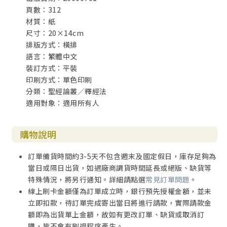
頁數：312
材質：紙
尺寸：20×14cm
排版方式：橫排
語言：繁體中文
裝訂方式：平裝
印刷方式：單色印刷
分類：聖經論叢／釋經法
適用對象：適用所有人
購物說明
訂單備貨時間約3-5天不包含週末及國定假日，庫存足夠為
當日或隔日出貨，如遇廠商調貨時間延長或絕版、缺貨等
特殊情況，將另行通知。詳細請點選
常見訂單問題
。
線上刷卡金額僅為訂單成立時，銀行預先授權金額，並未
立即扣款，待訂單完成寄出當日將進行請款，實際請款金
額即為出貨單上金額，故如有更改訂單、缺貨或取消訂
購，皆不會有刷退程序產生。