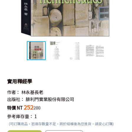
實用釋經學
作者：
林永基長老
出版社：
腓利門實業股份有限公司
252
特價 NT
280
參考庫存量：
1
(可訂購商品，若庫存數量不足，將於結帳後為您進貨，請安心訂購)