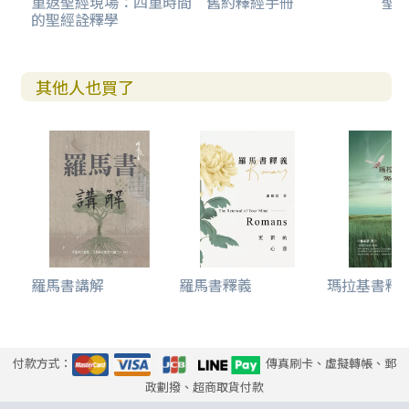
重返聖經現場：四重時間
舊約釋經手冊
聖
的聖經詮釋學
其他人也買了
羅馬書講解
羅馬書釋義
瑪拉基書釋
付款方式：
傳真刷卡、虛擬轉帳、郵
政劃撥、超商取貨付款