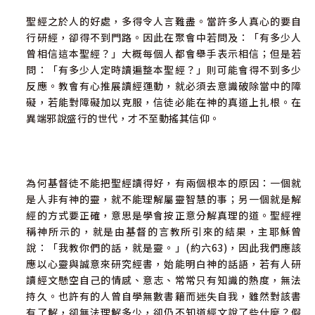
聖經之於人的好處，多得令人言難盡。當許多人真心的要自
第八節 詩歌的解釋
行研經，卻得不到門路。因此在聚會中若問及：「有多少人
曾相信這本聖經？」大概每個人都會舉手表示相信；但是若
第五章 按正意分解真理
問：「有多少人定時讀遍整本聖經？」則可能會得不到多少
反應。教會有心推展讀經運動，就必須去意識破除當中的障
版權
礙，若能對障礙加以克服，信徒必能在神的真道上扎根。在
異端邪說盛行的世代，才不至動搖其信仰。
為何基督徒不能把聖經讀得好，有兩個根本的原因：一個就
是人非有神的靈，就不能理解屬靈智慧的事；另一個就是解
經的方式要正確，意思是學會按正意分解真理的道。聖經裡
稱神所示的，就是由基督的言教所引來的結果，主耶穌曾
說：「我教你們的話，就是靈。」(約六63)，因此我們應該
應以心靈與誠意來研究經書，始能明白神的話語，若有人研
讀經文懸空自己的情感、意志、常常只有知識的熱度，無法
持久。也許有的人曾自學無數書籍而迷失自我，雖然對該書
有了解，卻無法理解多少，卻仍不知道經文說了些什麼？假