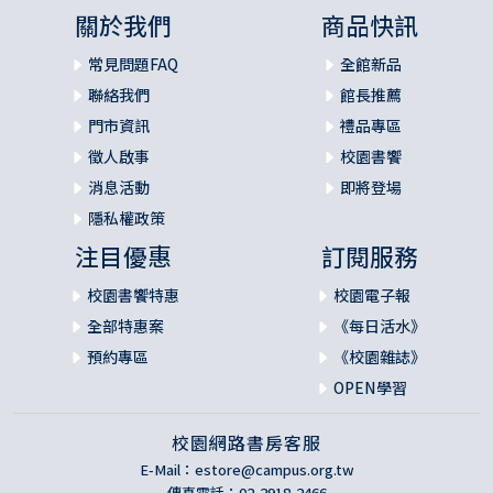
關於我們
商品快訊
常見問題FAQ
全館新品
聯絡我們
館長推薦
門市資訊
禮品專區
徵人啟事
校園書饗
消息活動
即將登場
隱私權政策
注目優惠
訂閱服務
校園書饗特惠
校園電子報
全部特惠案
《每日活水》
預約專區
《校園雜誌》
OPEN學習
校園網路書房客服
E-Mail：
estore@campus.org.tw
傳真電話：02-2918-2466