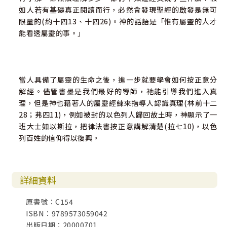
如人若有基礎真正閱讀而行，必然會發現聖經的啟發是無可
限量的(約十四13、十四26)。神的話語是「惟有屬靈的人才
能看透屬靈的事。」
當人具備了屬靈的生命之後，進一步就要學會如何按正意分
解經。儘管書墨是我們最好的導師，祂能引導我們進入真
理，但是神也藉著人的屬靈經練來指導人認識真理(林前十二
28；弗四11)，例如被封的以色列人歸回故土時，神顯示了一
班大士如以斯拉，把律法書按正意講解清楚(拉七10)，以色
列百姓的信仰得以復興。
詳細資料
原書號：C154
ISBN：9789573059042
出版日期：20000701