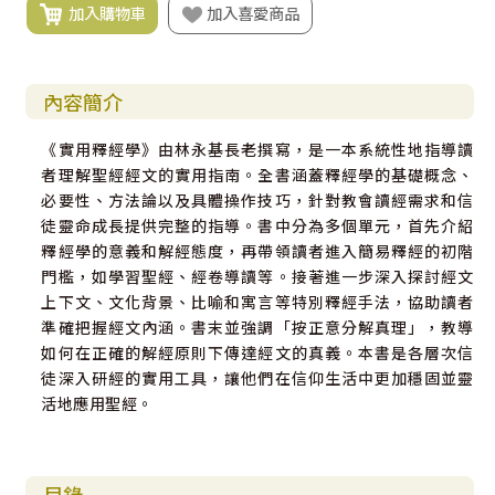
加入購物車
加入喜愛商品
內容簡介
《實用釋經學》由林永基長老撰寫，是一本系統性地指導讀
者理解聖經經文的實用指南。全書涵蓋釋經學的基礎概念、
必要性、方法論以及具體操作技巧，針對教會讀經需求和信
徒靈命成長提供完整的指導。書中分為多個單元，首先介紹
釋經學的意義和解經態度，再帶領讀者進入簡易釋經的初階
門檻，如學習聖經、經卷導讀等。接著進一步深入探討經文
上下文、文化背景、比喻和寓言等特別釋經手法，協助讀者
準確把握經文內涵。書末並強調「按正意分解真理」，教導
如何在正確的解經原則下傳達經文的真義。本書是各層次信
徒深入研經的實用工具，讓他們在信仰生活中更加穩固並靈
活地應用聖經。
目錄