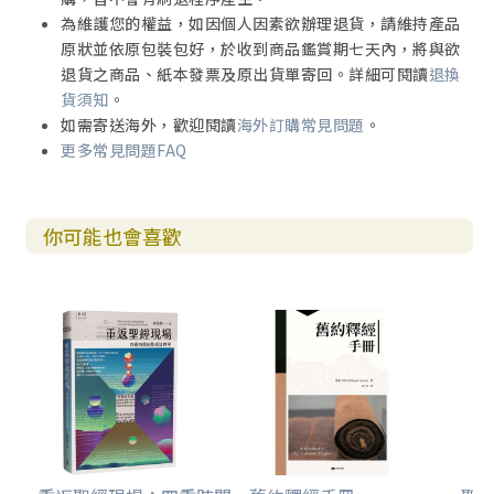
為維護您的權益，如因個人因素欲辦理退貨，請維持產品
原狀並依原包裝包好，於收到商品鑑賞期七天內，將與欲
退貨之商品、紙本發票及原出貨單寄回。詳細可閱讀
退換
貨須知
。
如需寄送海外，歡迎閱讀
海外訂購常見問題
。
更多常見問題FAQ
你可能也會喜歡