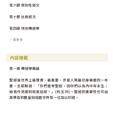
第六節 原則性經文
第七節 比較經文
第四章 特別釋經學
看更多
第一節 比喻的詞句
第二節 預言的解釋
內容連載
第三節 預表的解釋
第一章 釋經學概論
第四節 象徵的解釋
聖經是世界上最寶貴、最重要，亦是人類最切身需要的一本
書。主耶穌說：「你們查考聖經，因你們以為內中有永生；
第五節 神蹟的解釋
給我作見證的就是這經。」(約五39)。聖經的重要性也可由
其舉首的數皇冠冠居世界第一位加以印證。
第六節 比喻的解釋
第七節 寓言的解釋