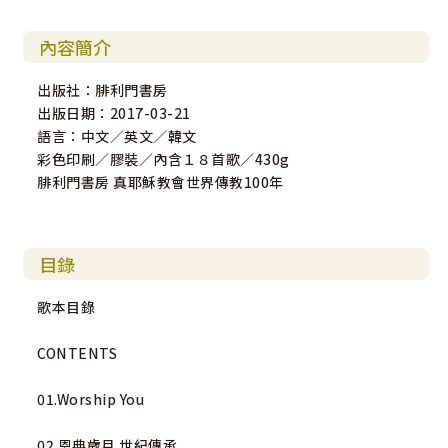
內容簡介
出版社：腓利門書房
出版日期：2017-03-21
語言：中文／英文／韓文
彩色印刷／膠裝／內含１８首歌／430g
腓利門書房 真耶穌教會世界傳教100年
目錄
歌本目錄
CONTENTS
01.Worship You
02.恩典歲月.世紀傳承