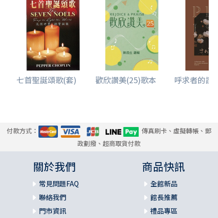
七首聖誕頌歌(套)
歡欣讚美(25)歌本
呼求者的讚美-
付款方式：
傳真刷卡、虛擬轉帳、郵
政劃撥、超商取貨付款
關於我們
商品快訊
常見問題FAQ
全館新品
聯絡我們
館長推薦
門市資訊
禮品專區