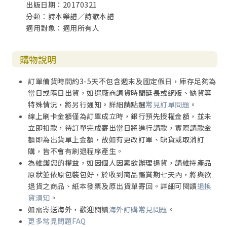
出版日期：20170321
分類：詩本樂譜／詩歌本譜
適用對象：適用所有人
購物說明
訂單備貨時間約3-5天不包含週末及國定假日，庫存足夠為
當日或隔日出貨，如遇廠商調貨時間延長或絕版、缺貨等
特殊情況，將另行通知。詳細請點選
常見訂單問題
。
線上刷卡金額僅為訂單成立時，銀行預先授權金額，並未
立即扣款，待訂單完成寄出當日將進行請款，實際請款金
額即為出貨單上金額，故如有更改訂單、缺貨或取消訂
購，皆不會有刷退程序產生。
為維護您的權益，如因個人因素欲辦理退貨，請維持產品
原狀並依原包裝包好，於收到商品鑑賞期七天內，將與欲
退貨之商品、紙本發票及原出貨單寄回。詳細可閱讀
退換
貨須知
。
如需寄送海外，歡迎閱讀
海外訂購常見問題
。
更多常見問題FAQ