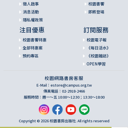
徵人啟事
校園書饗
消息活動
即將登場
隱私權政策
注目優惠
訂閱服務
校園書饗特惠
校園電子報
全部特惠案
《每日活水》
預約專區
《校園雜誌》
OPEN學習
校園網路書房客服
E-Mail：
estore@campus.org.tw
傳真電話：02-2918-2466
服務時間：週一～五 10:00～12:30；13:30～18:00
Copyright © 2026 校園書房出版社. All rights reserved