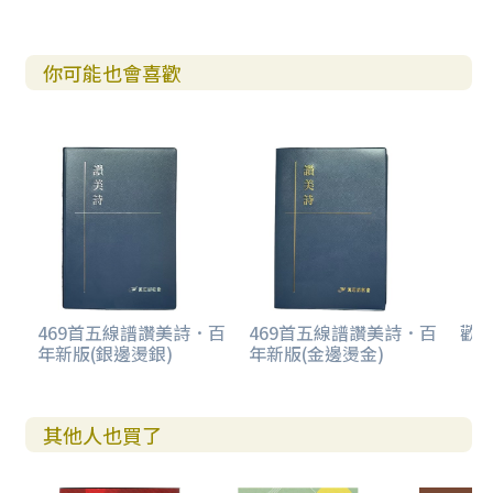
你可能也會喜歡
469首五線譜讚美詩．百
469首五線譜讚美詩．百
歡欣
年新版(銀邊燙銀)
年新版(金邊燙金)
其他人也買了