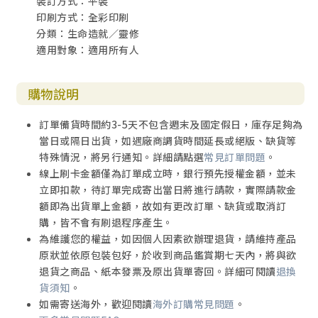
裝訂方式：平裝
印刷方式：全彩印刷
分類：生命造就／靈修
適用對象：適用所有人
購物說明
訂單備貨時間約3-5天不包含週末及國定假日，庫存足夠為
當日或隔日出貨，如遇廠商調貨時間延長或絕版、缺貨等
特殊情況，將另行通知。詳細請點選
常見訂單問題
。
線上刷卡金額僅為訂單成立時，銀行預先授權金額，並未
立即扣款，待訂單完成寄出當日將進行請款，實際請款金
額即為出貨單上金額，故如有更改訂單、缺貨或取消訂
購，皆不會有刷退程序產生。
為維護您的權益，如因個人因素欲辦理退貨，請維持產品
原狀並依原包裝包好，於收到商品鑑賞期七天內，將與欲
退貨之商品、紙本發票及原出貨單寄回。詳細可閱讀
退換
貨須知
。
如需寄送海外，歡迎閱讀
海外訂購常見問題
。