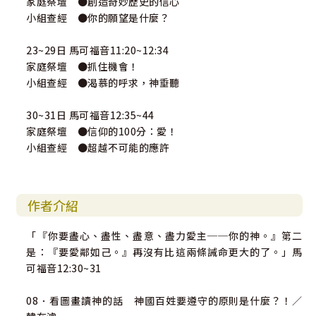
家庭祭壇 ●創造奇妙歷史的信心
小組查經 ●你的願望是什麼？
23~29日 馬可福音11:20~12:34
家庭祭壇 ●抓住機會！
小組查經 ●渴慕的呼求，神垂聽
30~31日 馬可福音12:35~44
家庭祭壇 ●信仰的100分：愛！
小組查經 ●超越不可能的應許
作者介紹
「『你要盡心、盡性、盡意、盡力愛主──你的神。』第二
是：『要愛鄰如己。』再沒有比這兩條誡命更大的了。」馬
可福音12:30~31
08．看圖畫讀神的話 神國百姓要遵守的原則是什麼？！／