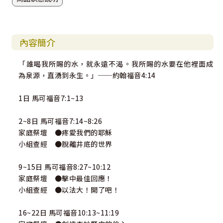
內容簡介
「誰喝我所賜的水，就永遠不渴。我所賜的水要在他裡面成
為泉源，直湧到永生。」──約翰福音4:14
1日 馬可福音7:1~13
2~8日 馬可福音7:14~8:26
家庭祭壇 ●疼愛我們的耶穌
小組查經 ●脫離井底的世界
9~15日 馬可福音8:27~10:12
家庭祭壇 ●擊中最佳回應！
小組查經 ●以法大！開了吧！
16~22日 馬可福音10:13~11:19