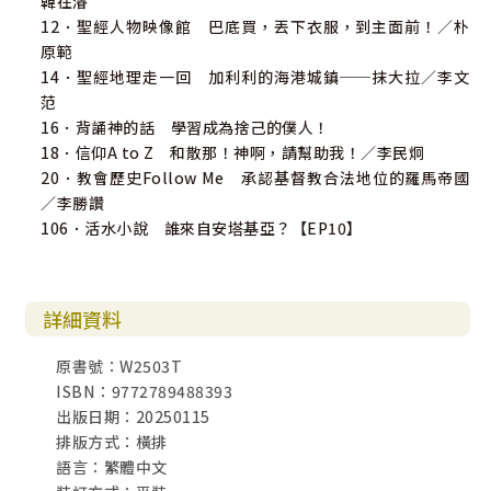
韓在濬
12．聖經人物映像館 巴底買，丟下衣服，到主面前！／朴
原範
14．聖經地理走一回 加利利的海港城鎮──抹大拉／李文
范
16．背誦神的話 學習成為捨己的僕人！
18．信仰A to Z 和散那！神啊，請幫助我！／李民炯
20．教會歷史Follow Me 承認基督教合法地位的羅馬帝國
／李勝讚
106．活水小說 誰來自安塔基亞？【EP10】
詳細資料
原書號：W2503T
ISBN：9772789488393
出版日期：20250115
排版方式：橫排
語言：繁體中文