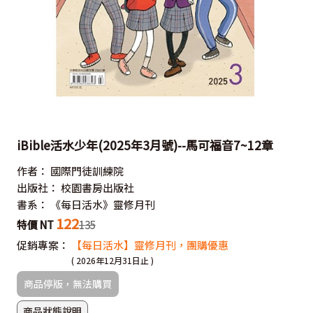
iBible活水少年(2025年3月號)--馬可福音7~12章
作者：
國際門徒訓練院
出版社：
校園書房出版社
書系：
《每日活水》靈修月刊
122
特價 NT
135
促銷專案：
【每日活水】靈修月刊，團購優惠
( 2026年12月31日止 )
商品停版，無法購買
商品狀態說明