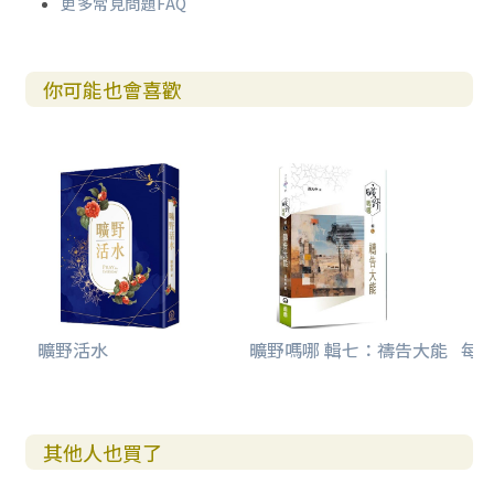
更多常見問題FAQ
你可能也會喜歡
曠野活水
曠野嗎哪 輯七：禱告大能
每日
其他人也買了