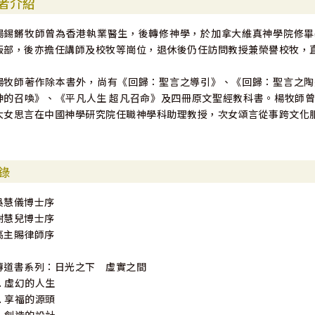
者介紹
楊錫鏘牧師曾為香港執業醫生，後轉修神學，於加拿大維真神學院修畢
版部，後亦擔任講師及校牧等崗位，退休後仍任訪問教授兼榮譽校牧，
楊牧師著作除本書外，尚有《回歸：聖言之導引》、《回歸：聖言之陶
神的召喚》、《平凡人生 超凡召命》及四冊原文聖經教科書。楊牧師
大女思言在中國神學研究院任職神學科助理教授，次女頌言從事跨文化
錄
吳慧儀博士序
謝慧兒博士序
高主賜律師序
傳道書系列：日光之下 虛實之間
1. 虛幻的人生
2. 享福的源頭