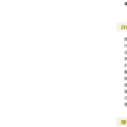
詳
I
尺
購