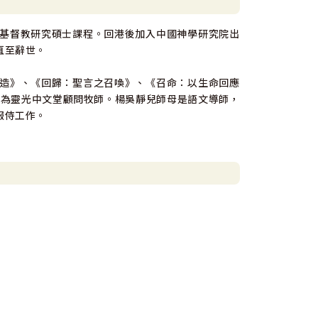
基督教研究碩士課程。回港後加入中國神學研究院出
直至辭世。
造》、《回歸：聖言之召喚》、《召命：以生命回應
曾為靈光中文堂顧問牧師。楊吳靜兒師母是語文導師，
服侍工作。