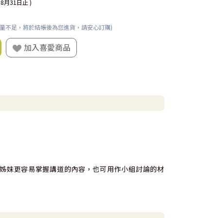
08月31日止 )
數量不足，將於結帳後為您進貨，請安心訂購)
加入喜愛商品
姊妹更容易掌握講道的內容，也可用作小組討論的材