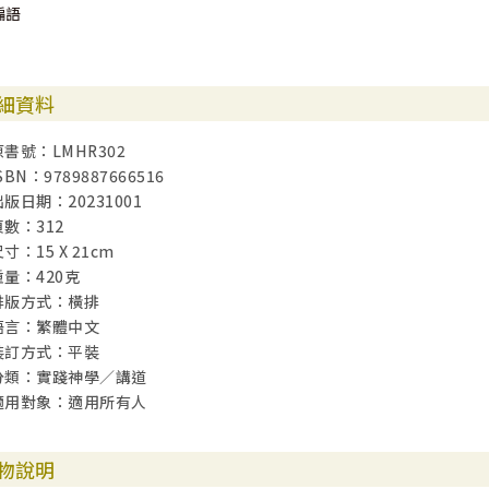
編語
細資料
原書號：LMHR302
SBN：9789887666516
出版日期：20231001
頁數：312
寸：15 X 21cm
重量：420克
排版方式：橫排
語言：繁體中文
裝訂方式：平裝
分類：實踐神學／講道
適用對象：適用所有人
物說明