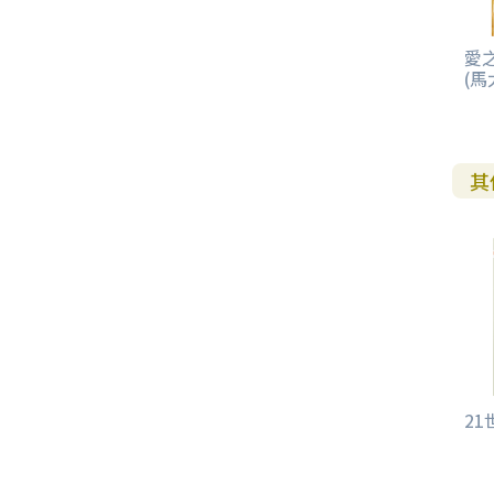
愛
(馬
其
2