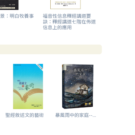
景：明白牧養事
福音性信息釋經講道要
訣：釋經講道七階在佈道
信息上的應用
聖經敘述文的藝術
暴風雨中的家庭--...