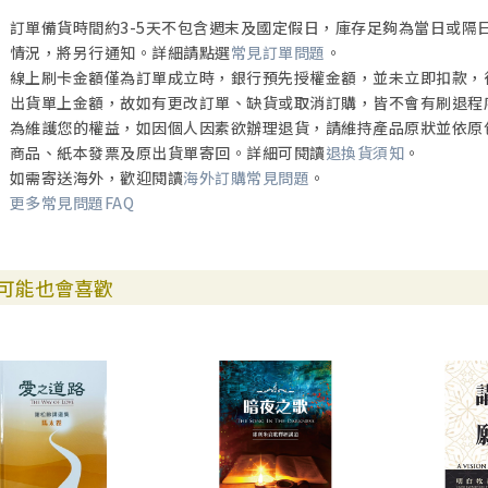
訂單備貨時間約3-5天不包含週末及國定假日，庫存足夠為當日或隔
情況，將另行通知。詳細請點選
常見訂單問題
。
線上刷卡金額僅為訂單成立時，銀行預先授權金額，並未立即扣款，
出貨單上金額，故如有更改訂單、缺貨或取消訂購，皆不會有刷退程
為維護您的權益，如因個人因素欲辦理退貨，請維持產品原狀並依原
商品、紙本發票及原出貨單寄回。詳細可閱讀
退換貨須知
。
如需寄送海外，歡迎閱讀
海外訂購常見問題
。
更多常見問題FAQ
可能也會喜歡