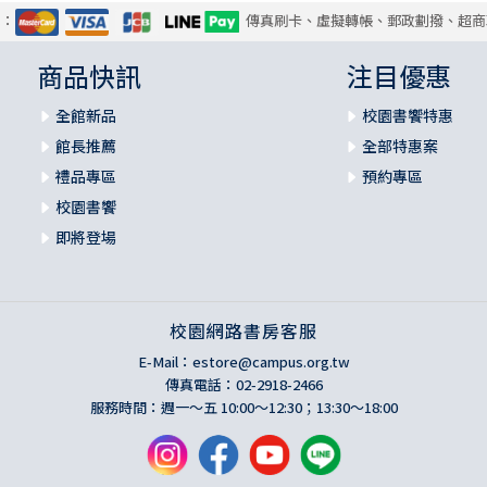
式：
傳真刷卡、虛擬轉帳、郵政劃撥、超商
商品快訊
注目優惠
全館新品
校園書饗特惠
館長推薦
全部特惠案
禮品專區
預約專區
校園書饗
即將登場
校園網路書房客服
E-Mail：
estore@campus.org.tw
傳真電話：02-2918-2466
服務時間：週一～五 10:00～12:30；13:30～18:00