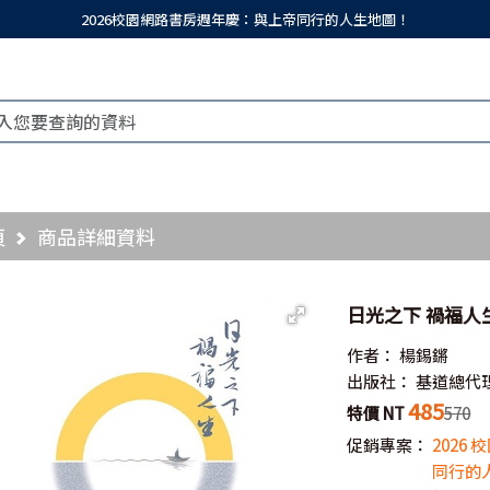
2026校園網路書房週年慶：與上帝同行的人生地圖！
頁
商品詳細資料
日光之下 禍福人
作者：
楊錫鏘
出版社：
基道總代
485
特價 NT
570
促銷專案：
2026
同行的人