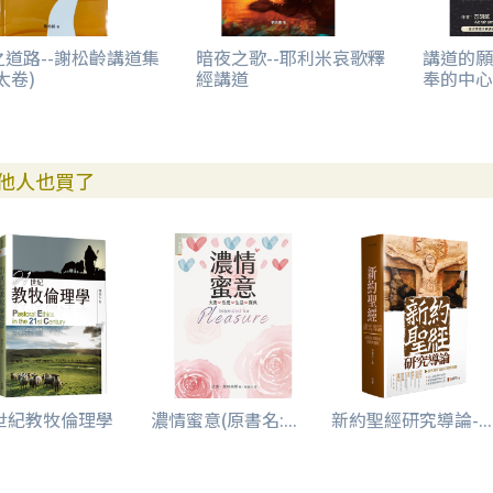
之道路--謝松齡講道集
暗夜之歌--耶利米哀歌釋
講道的願
太卷)
經講道
奉的中心
他人也買了
1世紀教牧倫理學
濃情蜜意(原書名:...
新約聖經研究導論-...