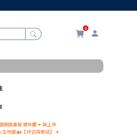
0
生
理
 校園網路書房 週年慶 ✦ 與上帝
生地圖 🏡【 呼召探索站】 ✦