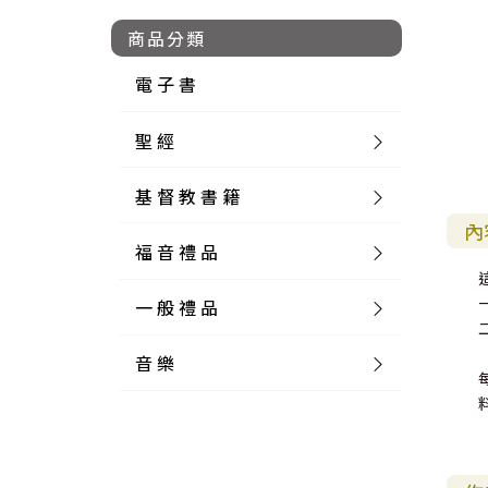
商品分類
電 子 書
聖 經
基 督 教 書 籍
新 舊 約 聖 經
內
福 音 禮 品
簡 體 聖 經
聖 經 論 叢
和 合 本
一 般 禮 品
英 文 聖 經
神 學 類
福 音 飾 品 配 件
和 合 本 標 點
參 考 書 工 具 書
音 樂
外 文 聖 經
實 踐 神 學
福 音 家 飾 用 品
一 般 卡 片
新 標 點 和 合 本
K J V
摩 西 五 經
系 統 神 學
福 音 項 鍊
讀 經 法
中 外 文 聖 經
教 會 歷 史
福 音 生 活 雜 貨
一 般 文 具
詩 本 樂 譜
和 合 本 修 訂 版
E S V
歷 史 書
神 、 創 造
宣 教 差 傳
福 音 耳 環 / 耳 夾
福 音 桌 飾 品
萬 用 卡
釋 經 法
創 世 記
註 釋 本 聖 經
生 命 造 就
福 音 食 器 廚 房
食 器 廚 房
C D
現 代 中 文 譯 本
G N B
和 合 本 / N I V
舊 約 註 釋
基 督
社 會 參 與
歷 史
福 音 手 環 / 手 鍊
福 音 布 軸 掛 畫
福 音 服 飾 布 品
貼 紙
日 記 . 筆 記
音 樂 叢 書
聖 經 概 論
出 埃 及 記
約 書 亞 記