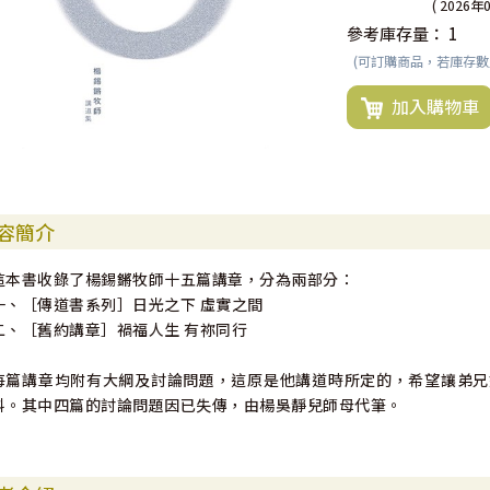
( 2026年
參考庫存量：
1
(可訂購商品，若庫存
加入購物車
容簡介
這本書收錄了楊錫鏘牧師十五篇講章，分為兩部分：
一、［傳道書系列］日光之下 虛實之間
二、［舊約講章］禍福人生 有祢同行
每篇講章均附有大綱及討論問題，這原是他講道時所定的，希望讓弟兄
料。其中四篇的討論問題因已失傳，由楊吳靜兒師母代筆。