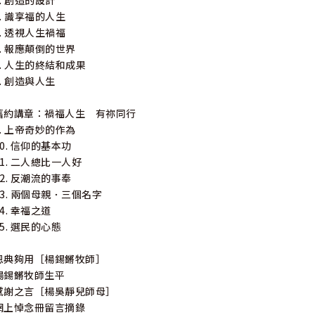
3. 創造的設計
4. 識享福的人生
5. 透視人生禍福
6. 報應顛倒的世界
7. 人生的終結和成果
8. 創造與人生
舊約講章：禍福人生 有祢同行
9. 上帝奇妙的作為
10. 信仰的基本功
11. 二人總比一人好
12. 反潮流的事奉
13. 兩個母親．三個名字
14. 幸福之道
15. 選民的心態
恩典夠用［楊錫鏘牧師］
楊錫鏘牧師生平
感謝之言［楊吳靜兒師母］
網上悼念冊留言摘錄