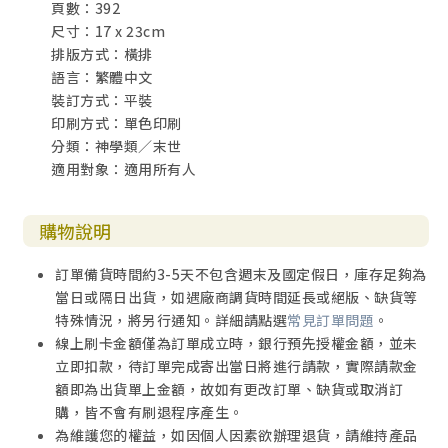
頁數：392
許多信徒跌倒失敗，許多人在無知裏為自己開啟了災難、毀
尺寸：17 x 23cm
壞甚至是死亡的大門；使仇敵長驅直入，甚至攻城略地。當
排版方式：橫排
未能分辨仇敵的伎倆時，國家、教會、生命中的每個層面將
語言：繁體中文
受到負面的影響。因此，我們需要了解仇敵是誰並識破他們
裝訂方式：平裝
的詭計，所謂知己知彼，方能百戰不殆。
印刷方式：單色印刷
分類：神學類／末世
適用對象：適用所有人
小結：
購物說明
本書中的仇敵並非指那些還未信主敵對基督的人，而是指敵
對基督、抵抗神旨意的黑暗勢力，他們往往隱藏在暗中，不
訂單備貨時間約3-5天不包含週末及國定假日，庫存足夠為
容易被發現，他們會利用人的罪性和弱點，成為他們統治世
當日或隔日出貨，如遇廠商調貨時間延長或絕版、缺貨等
界的工具。要認識仇敵，我們就要了解他們的墮落、黑暗國
特殊情況，將另行通知。詳細請點選
常見訂單問題
。
度的運作、以及他們爭奪地球的目的等概念，下面就讓我們
線上刷卡金額僅為訂單成立時，銀行預先授權金額，並未
逐一講述他們背後的那些事。
立即扣款，待訂單完成寄出當日將進行請款，實際請款金
額即為出貨單上金額，故如有更改訂單、缺貨或取消訂
【以弗所書6：12】因我們並不是與屬血氣的爭戰，乃是與那
購，皆不會有刷退程序產生。
些執政的，掌權的，管轄這幽暗世界的，以及天空屬靈氣的
為維護您的權益，如因個人因素欲辦理退貨，請維持產品
惡魔爭戰（兩「爭戰」原文都作「摔跤」）。