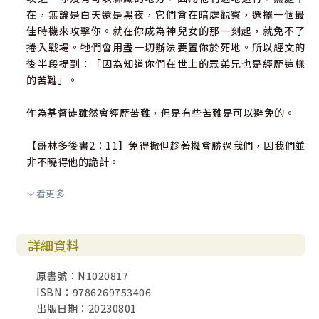
在，無論是白天還是黑夜，它們會在暗處觀察，選擇一個最
佳時機來攻擊你。就在你成為神兒女的那一刻起，就免不了
捲入戰場。牠們會用盡一切辦法要置你於死地。所以經文的
後半段提到：「因為知道你們在世上的眾弟兄也是經歷這樣
的苦難」。
作為基督徒雖然會經歷苦難，但是有些苦難是可以避免的。
【哥林多後書2：11】免得撒但趁著機會勝過我們，因我們並
非不曉得他的詭計。
看更多
我們可以認出仇敵的詭計，如果信徒沒有了解或識破仇敵的
計謀，仇敵就會乘機勝過我們。認不出仇敵的運作方式，那
他就有能力欺騙我們。（我們往往就會落入仇敵的網羅和陷
詳細資料
阱裏）
原書號：N1020817
【何西阿書4：6】我的民因無知識而滅亡。
ISBN：9786269753406
出版日期：20230801
因為對靈界和邪靈可以帶來影響的領域缺乏認知，已經造成