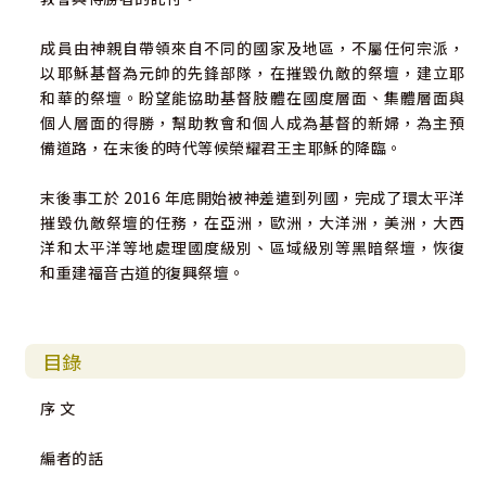
成員由神親自帶領來自不同的國家及地區，不屬任何宗派，
以耶穌基督為元帥的先鋒部隊，在摧毀仇敵的祭壇，建立耶
和華的祭壇。盼望能協助基督肢體在國度層面、集體層面與
個人層面的得勝，幫助教會和個人成為基督的新婦，為主預
備道路，在末後的時代等候榮耀君王主耶穌的降臨。
末後事工於 2016 年底開始被神差遣到列國，完成了環太平洋
摧毀仇敵祭壇的任務，在亞洲，歐洲，大洋洲，美洲，大西
洋和太平洋等地處理國度級別、區域級別等黑暗祭壇，恢復
和重建福音古道的復興祭壇。
目錄
序 文
編者的話