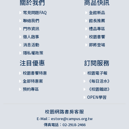
關於我們
商品快訊
常見問題FAQ
全館新品
聯絡我們
館長推薦
門市資訊
禮品專區
徵人啟事
校園書饗
消息活動
即將登場
隱私權政策
注目優惠
訂閱服務
校園書饗特惠
校園電子報
全部特惠案
《每日活水》
預約專區
《校園雜誌》
OPEN學習
校園網路書房客服
E-Mail：
estore@campus.org.tw
傳真電話：02-2918-2466