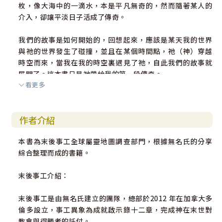
枚，像大海中的一滴水，本是平凡無奇的，然而隨著某人的
介入，卻讓平淡日子活成了傳奇。
我們的故事是如何開始的，回想起來，應該是某天我的世界
與祂的世界發生了碰撞，並且在某個時間點，祂（神）穿越
時空而來，當我在我的時空裏遇見了祂，自此我們的故事就
展開了。這本書只是祂帶給我的第一段傳奇。
看更多
無名氏
作者介紹
2023 年3 月24 日
本書為末後事工全球屬靈地圖調查部門，根據無名氏的分享
綜合整理而成的書籍。
末後事工介紹：
末後事工是由無名氏建立的團隊，總部於2012 年在加拿大多
倫多設立，事工異象為成就啟示錄十二章，完成神在末世對
教會與得勝者的託付。