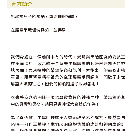
內容簡介
拾起神兒子的權柄，領受神的策略，
在屬靈爭戰領域興起，並得勝！
我們身處在一個前所未有的時代，光明與黑暗國度的對抗正
在全面進行，啟示錄十二章天使與魔鬼的對決已經如火如茶
地展開！為承接神的榮耀使命和託付，末後事工的前線走禱
軍團，藉著聖靈精準啟示的全球屬靈地圖調查，開啟了末世
屬靈大戰的征程，他們的腳蹤踏遍了世界各地！
本書將為您掀開這一場場戰役背後的神祕面紗，帶您領略其
中的真實和奥祕，共同見證神偉大奇妙的作為！
為了從仇敵手中奪回神賦予人類治理全地的權柄，於基督再
來時一同作王掌權。我們必須瞭解仇敵的詭計和神國度的計
畫：從仇敵是誰到它們的入侵方式；從明白祭壇佈局到進行