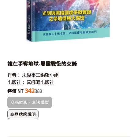
誰在爭奪地球-屬靈戰役的交鋒
作者：
末後事工編輯小組
出版社：
真哪噠出版社
342
特價 NT
380
商品絕版，無法購買
商品狀態說明