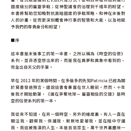
國度級别的屬靈爭戰；從神聖議會的治理到千禧年的盼望。
本書將幫助您知曉對抗黑暗國度的爭戰策略，和神在末後對
人的計畫，從而更深刻體會神行事的智慧和大能，以及祂賦
予我們的尊貴身分和盼望！
■序
這本書是末後事工的第一本書，之所以稱為《時空的信使》
系列，並非憑空想出來的，而是我在異夢和異象中看到的，
完全出自天父的手筆。
早在 2012 年的某個時間，在多倫多的先知Patricia 已經為關
於寫書發過預言，還說這書會暴露在世人眼前。然而，十年
後我才開始動筆，《誰在爭奪地球— 屬靈戰役的交鋒》是時
空的信使系列的第一本。
我從來不知道，在另一個時空、另外的維度裏，有人一直在
關注我、觀察我、保護我、默默地愛著我，並在暗中守護
我。我這被推演的人生，本是芸芸眾生，萬千世界裏塵埃一