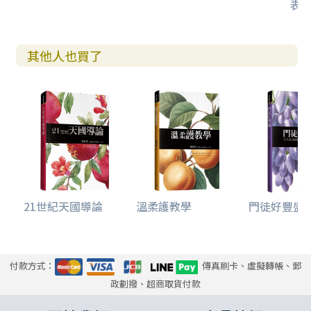
表
其他人也買了
21世紀天國導論
溫柔護教學
門徒好豐盛--
付款方式：
傳真刷卡、虛擬轉帳、郵
政劃撥、超商取貨付款