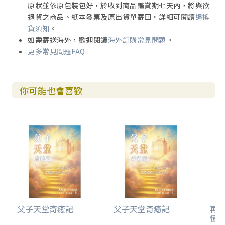
原狀並依原包裝包好，於收到商品鑑賞期七天內，將與欲
退貨之商品、紙本發票及原出貨單寄回。詳細可閱讀
退換
貨須知
。
如需寄送海外，歡迎閱讀
海外訂購常見問題
。
更多常見問題FAQ
你可能也會喜歡
父子天堂奇癒記
父子天堂奇癒記
再
恆