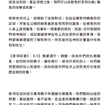
經並沒有說，重生得救之後，我們可以自動免於受到仇敵/ 魔
附錄一：來自金牛座的昴宿星團
鬼的攻擊或影響。
附錄二：從量子物理學角度解釋物質世界與靈界世界
耶穌來到世上，就開始了這個對抗，包括在曠野得勝撒但的
試探，然後在公開的服事裏更是常常對抗魔鬼，從被鬼附的
附錄三：神分派地業給七十個宗族
人身上趕逐魔鬼。這裏有一個重要的原則，就是: 任何阻礙我
們與神親近，或試圖破壞神在地上的旨意和計畫的事情，我
附錄四：古文明的源頭 ——蘇美爾文明
們都需要適當的了解和對付，特別是你在神的計畫當中有角
色和地位。
附錄五：常見的十個謊言，檢視被迷惑的程度
【彼得前書5：8-9】務要謹守，儆醒，因為你們的仇敵魔
附錄六：末後對教會的迷惑
鬼，如同吼叫的獅子，遍地遊行，尋找可吞吃的人。你們要
用堅固的信心抵擋他，因為知道你們在世上的眾弟兄也是經
歷這樣的苦難。
彼得在這段經文裏用獅子來描繪仇敵魔鬼。牠們猶如凶猛的
野獸，廝殺獵物，毫不留情，並且會採取集體行動，群起而
攻之。你沒有可以躲藏的地方，因為牠們遍地遊行，無處不