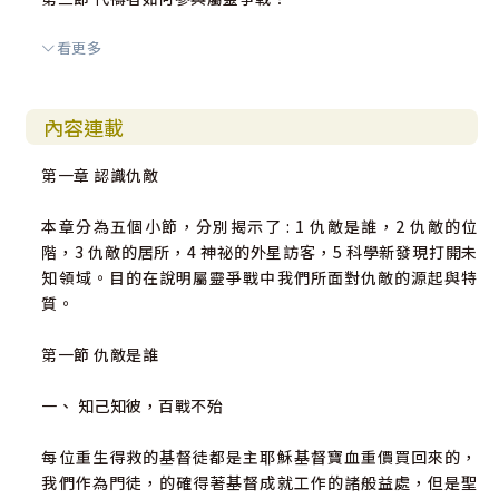
看更多
第四節 今世代的屬靈爭戰—鐵杖轄管列國
內容連載
第四章 天與地的距離近了
第一章 認識仇敵
第一節 得地爲業的啓示---全地都在渴望
本章分為五個小節，分別揭示了 : 1 仇敵是誰，2 仇敵的位
階，3 仇敵的居所，4 神祕的外星訪客，5 科學新發現打開未
第二節 神國的治理---神聖議會
知領域。目的在說明屬靈爭戰中我們所面對仇敵的源起與特
質。
第三節 末世的徵兆和教會的預備
第一節 仇敵是誰
第四節 教會的隱藏
一、 知己知彼，百戰不殆
第五節 千禧年王國
每位重生得救的基督徒都是主耶穌基督寶血重價買回來的，
我們作為門徒，的確得著基督成就工作的諸般益處，但是聖