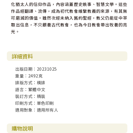
化猶太人的信仰作品，內容涵蓋歷史軼事、智慧文學。這些
作品經翻譯、流傳，成為初代教會維繫教義的來源，有其無
可磨滅的價值。雖然次經未納入舊約聖經，教父仍能從中萃
取出信息，不只餵養古代教會，也為今日教會帶出牧養的亮
光。
詳細資料
出版日期：20231025
重量：2492克
排版方式：橫排
語言：繁體中文
裝訂方式：精裝
印刷方式：單色印刷
適用對象：適用所有人
購物說明