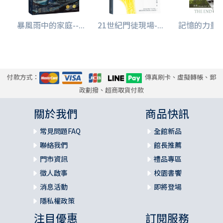
暴風雨中的家庭--...
21世紀門徒現場-...
記憶的力量--
付款方式：
傳真刷卡、虛擬轉帳、郵
政劃撥、超商取貨付款
關於我們
商品快訊
常見問題FAQ
全館新品
聯絡我們
館長推薦
門市資訊
禮品專區
徵人啟事
校園書饗
消息活動
即將登場
隱私權政策
注目優惠
訂閱服務