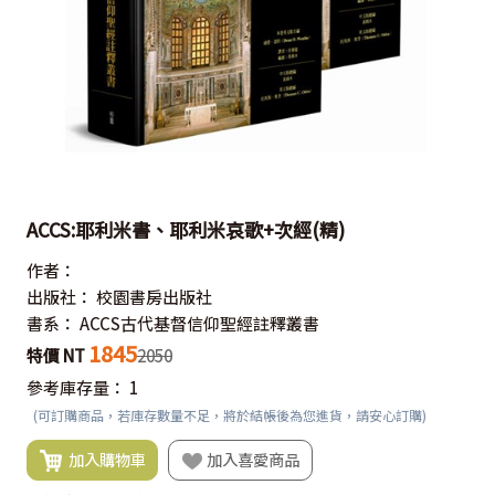
ACCS:耶利米書、耶利米哀歌+次經(精)
作者：
出版社：
校園書房出版社
書系：
ACCS古代基督信仰聖經註釋叢書
1845
特價 NT
2050
參考庫存量：
1
(可訂購商品，若庫存數量不足，將於結帳後為您進貨，請安心訂購)
加入購物車
加入喜愛商品