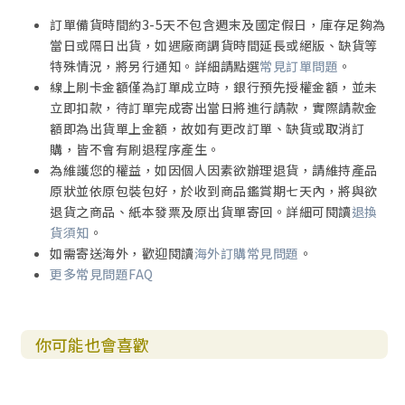
訂單備貨時間約3-5天不包含週末及國定假日，庫存足夠為
當日或隔日出貨，如遇廠商調貨時間延長或絕版、缺貨等
特殊情況，將另行通知。詳細請點選
常見訂單問題
。
線上刷卡金額僅為訂單成立時，銀行預先授權金額，並未
立即扣款，待訂單完成寄出當日將進行請款，實際請款金
額即為出貨單上金額，故如有更改訂單、缺貨或取消訂
購，皆不會有刷退程序產生。
為維護您的權益，如因個人因素欲辦理退貨，請維持產品
原狀並依原包裝包好，於收到商品鑑賞期七天內，將與欲
退貨之商品、紙本發票及原出貨單寄回。詳細可閱讀
退換
貨須知
。
如需寄送海外，歡迎閱讀
海外訂購常見問題
。
更多常見問題FAQ
你可能也會喜歡