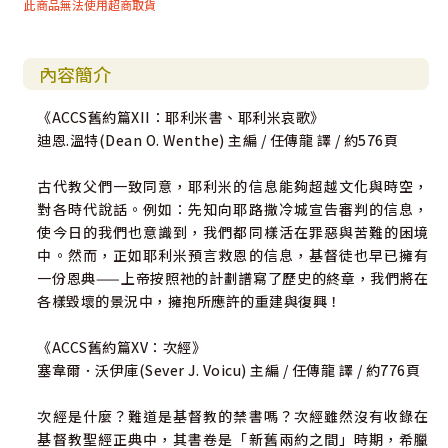
此商品無法使用超商取貨
內容簡介
《ACCS舊約篇XII：耶利米書、耶利米哀歌》
迪恩.溫特(Dean O. Wenthe) 主編 / 任傳龍 譯 / 約576頁
古代教父們一致同意，耶利米的信息能夠超越文化與時空，
對各時代說話。例如：先知向耶路撒冷城宣告審判的信息，
使今日的我們也意識到，我們都同樣活在罪惡與苦難的困境
中。然而，正如耶利米預言救恩的信息，基督徒也早已擁有
一份恩典——上帝按照祂的計劃譜寫了歷史的終章，我們將在
各樣毀壞的景況中，擁抱所應許的重建與復興！
《ACCS舊約篇XV：次經》
塞韋爾．沃伊庫(Sever J. Voicu) 主編 / 任傳龍 譯 / 約776頁
次經是什麼？難道是基督教的禁書嗎？次經雖然沒有收錄在
基督教聖經正典中，其書卷是「新舊兩約之間」時期，希臘