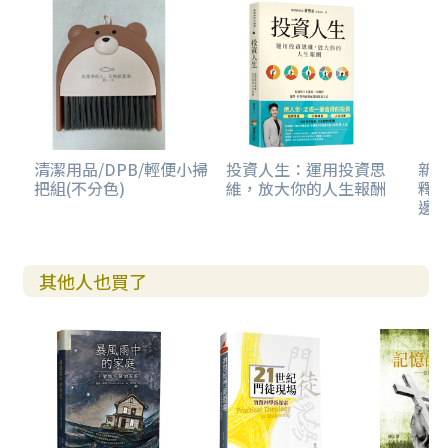
清潔用品/DPB/輕便小掃
投資人生：運用投資思
新約
把組(不分色)
維，放大你的人生報酬
釋版
邊.彩
其他人也買了