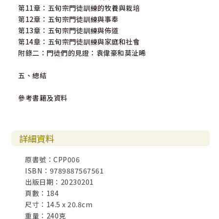
第11章：五旬宗門徒訓練的牧養與栽培
第12章：五旬宗門徒訓練與事奉
第13章：五旬宗門徒訓練與佈道
第14章：五旬宗門徒訓練與家庭和社會
附錄二：門徒們的見證：袁偉豪和莫沚晞
五、總結
參考書籍及資料
詳細資料
原書號：CPP006
ISBN：9789887567561
出版日期：20230201
頁數：184
尺寸：14.5 x 20.8cm
重量：240克