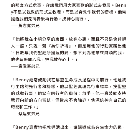
的那套方式處事，容讓我們用大家喜歡的形式去發展。Benn
y不是以說教的形式去牧養，而是以身教作我們的榜樣。他常
提醒我們先禱告後再行動，按神心而行。」
——黃志寬弟兄
「他將我在小組分享的東西，放進心裏，而且不只是像普通
人一般，只說一聲『為你祈禱』，而是用他的行動實踐出他
平日教導我們聖經所提及的愛。想不到為他帶來麻煩的我，
他也這麼關心我，把我放在心上。」
——袁偉豪弟兄
「Benny經常鼓勵我在屬靈生命成長過程中向前行。他是我
行主路的先行者和榜樣，他以聖經真理為行事標準，按聖靈
的感動行事。他緊守同行者的職份：放手，他一直鼓勵支持
我行向新的方向嘗試，但從來不會強迫。他深信神有自己的
時間和工作。」
——蔡廷東弟兄
「Benny真實地把教導活出來，讓講道成為有生命力的道，