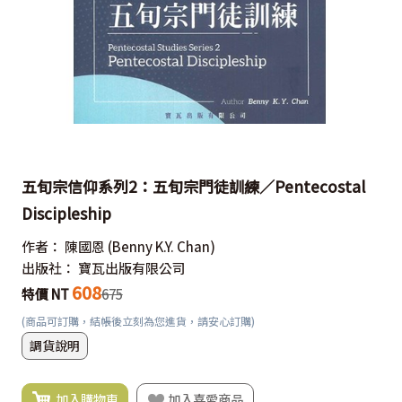
五旬宗信仰系列2：五旬宗門徒訓練／Pentecostal
Discipleship
作者：
陳國恩
(Benny K.Y. Chan)
出版社：
寶瓦出版有限公司
608
特價 NT
675
(商品可訂購，結帳後立刻為您進貨，請安心訂購)
調貨說明
加入購物車
加入喜愛商品