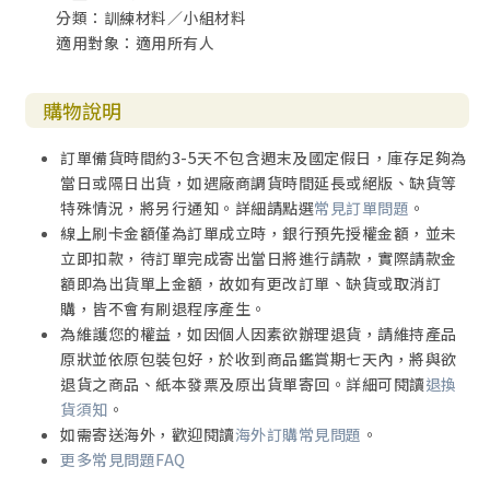
分類：訓練材料／小組材料
適用對象：適用所有人
購物說明
訂單備貨時間約3-5天不包含週末及國定假日，庫存足夠為
當日或隔日出貨，如遇廠商調貨時間延長或絕版、缺貨等
特殊情況，將另行通知。詳細請點選
常見訂單問題
。
線上刷卡金額僅為訂單成立時，銀行預先授權金額，並未
立即扣款，待訂單完成寄出當日將進行請款，實際請款金
額即為出貨單上金額，故如有更改訂單、缺貨或取消訂
購，皆不會有刷退程序產生。
為維護您的權益，如因個人因素欲辦理退貨，請維持產品
原狀並依原包裝包好，於收到商品鑑賞期七天內，將與欲
退貨之商品、紙本發票及原出貨單寄回。詳細可閱讀
退換
貨須知
。
如需寄送海外，歡迎閱讀
海外訂購常見問題
。
更多常見問題FAQ