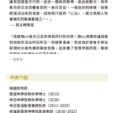
讓我知道是可行的。這些一連串的教導，是由無數次、長年
累月的交流而體會到的。無可否認，一個良好的榜樣，就像
把道活出來的見證，成為我行道的『心法』，建立我個人牧
養模式的重要基礎之一。」
——莫沚晞傳道
「深感陳sir是天父派來與我同行的天使。陳sir真實地讓我看
到他如何活出所信所言。他服事委身，他認為於營會半夜在
房間吹水是牧養的黃金契機，這影響了習慣早睡的我，要我
把握每次牧養吹水的黃金機會。」
看更多
——張仲賢牧師
「國恩兄直接提出：『作門徒』是耶穌給予信徒的一個重要
作者介紹
使命，門徒訓練是幫助每一位信徒進入『所做』（Doing）
之前，認識其門徒的身份，即『所是』（Being）和回應上主
陳國恩牧師
對他普遍和獨特的召命，即『所召』（Calling）。門徒訓練
建道神學院教牧學博士（2013）
的重點是身教重於言教和源於福音的生命影響生命的關係。
神召神學院教牧學博士（2020）
對我來說，門徒訓練不是課程、不是事工，而是一生的操
神召會迦勒堂義務牧師（2011-2020）
練：操練整個人生與主相連。」
純福音香港神學院客席老師（2020-2021）
——司徒永富博士