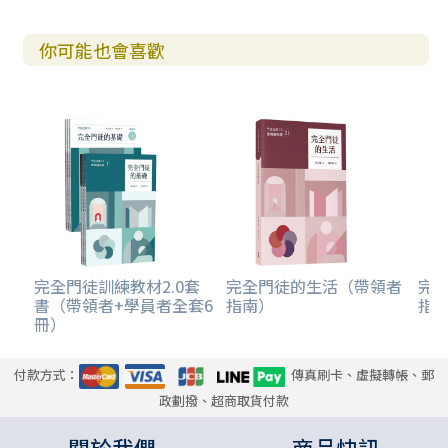
你可能也會喜歡
完全門徒訓練教材2.0套
完全門徒的生活（帶領者
完
書（帶領者+學員者全套6
指南）
指
冊）
付款方式：
傳真刷卡、虛擬轉帳、郵
政劃撥、超商取貨付款
關於我們
商品快訊