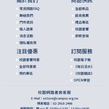
常見問題FAQ
全館新品
聯絡我們
館長推薦
門市資訊
禮品專區
徵人啟事
校園書饗
消息活動
即將登場
隱私權政策
注目優惠
訂閱服務
校園書饗特惠
校園電子報
全部特惠案
《每日活水》
預約專區
《校園雜誌》
OPEN學習
校園網路書房客服
E-Mail：
estore@campus.org.tw
傳真電話：02-2918-2466
服務時間：週一～五 10:00～12:30；13:30～18:00