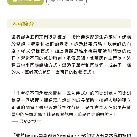
內容簡介
筆者認為五旬宗門徒訓練是一段門徒經歷的生命旅程，建構
於聖經、聖靈和社群的基礎，透過敍事策略，以老師的向
度，輔以榜樣模式，加上實踐思維來複製耶穌和門徒的旅
程，營造不同的感動時刻，承傳恩賜，使萬民作主門徒。這
種五旬宗門徒訓練方式，塑造了筆者和門徒們，成為不一樣
的人，筆者深信這是一套可行的牧養模式！
「作者從不同角度來闡述『五旬宗式』的門徒訓練。門徒訓
練是一個過程，通過精心設計的成長策略，帶領人與神建立
正確的關係。書中蘊藏於字裡行間，是作者本人在跟隨基督
當中的生命流露。這是最終說明，誰是門徒的明證。」
——梁裕宏博士
「雖然Benny事事都有Agenda，不過他從沒有要求我們按他