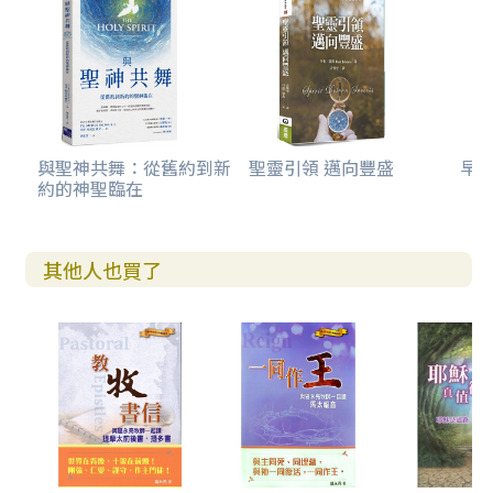
與聖神共舞：從舊約到新
聖靈引領 邁向豐盛
早安
約的神聖臨在
其他人也買了