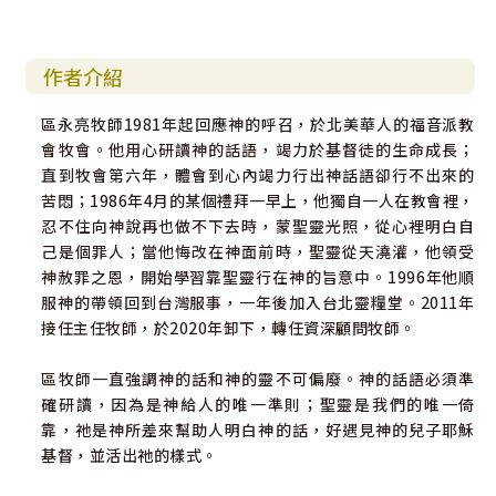
作者介紹
區永亮牧師1981年起回應神的呼召，於北美華人的福音派教
會牧會。他用心研讀神的話語，竭力於基督徒的生命成長；
直到牧會第六年，體會到心內竭力行出神話語卻行不出來的
苦悶；1986年4月的某個禮拜一早上，他獨自一人在教會裡，
忍不住向神說再也做不下去時，蒙聖靈光照，從心裡明白自
己是個罪人；當他悔改在神面前時，聖靈從天澆灌，他領受
神赦罪之恩，開始學習靠聖靈行在神的旨意中。1996年他順
服神的帶領回到台灣服事，一年後加入台北靈糧堂。2011年
接任主任牧師，於2020年卸下，轉任資深顧問牧師。
區牧師一直強調神的話和神的靈不可偏廢。神的話語必須準
確研讀，因為是神給人的唯一準則；聖靈是我們的唯一倚
靠，祂是神所差來幫助人明白神的話，好遇見神的兒子耶穌
基督，並活出祂的樣式。