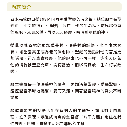
內容簡介
區永亮牧師自從1986年4月領受聖靈的洗之後，這位原本在聖
經中「平面的神」， 開始「活在」他的生命裡，這是那位向
他顯現、又真又活，可以天天經歷、時時引領他的神。
從此以後區牧師更加愛慕神、渴慕神的話語，也事事求問
神，讓聖靈真正成為他的保惠師。聖經的話語對他而言是更
加活潑，可以真實經歷。他的服事也不再一樣，許多人因著
他的禱告被聖靈充滿、病得醫治、捆綁得釋放，生命得以改
變。
願本書讓每一位渴慕神的讀者，更加渴慕聖靈、愛慕聖靈，
經歷聖靈不斷地澆灌，滿而又滿，因著聖靈讓神的愛火不斷
燃燒。
願聖靈將神的話語活化在每個人的生命裡，讓我們明白真
理，進入真理，讓道成肉身的主基督「有形有體」地住在我
們裡面，自然、喜樂地活出主耶穌的生命。