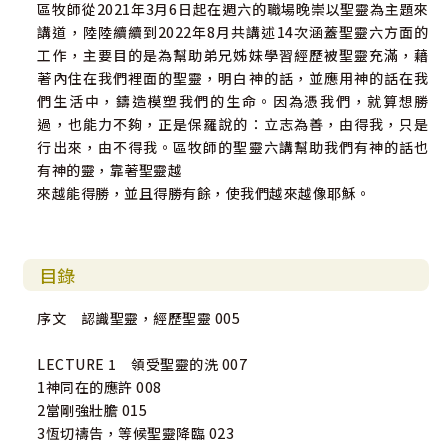
區牧師從2021年3月6日起在週六的職場晚崇以聖靈為主題來
講道，陸陸續續到2022年8月共講述14次涵蓋聖靈六方面的
工作，主要目的是為幫助弟兄姊妹學習經歷被聖靈充滿，藉
著內住在我們裡面的聖靈，明白神的話，並應用神的話在我
們生活中，鑄造模塑我們的生命。因為憑我們，就算想勝
過，也能力不夠，正是保羅說的：立志為善，由得我，只是
行出來，由不得我。區牧師的聖靈六講幫助我們有神的話也
有神的靈，靠著聖靈越
來越能得勝，並且得勝有餘，使我們越來越像耶穌。
目錄
序文 認識聖靈，經歷聖靈 005
LECTURE 1 領受聖靈的洗 007
1神同在的應許 008
2當剛強壯膽 015
3恆切禱告，等候聖靈降臨 023