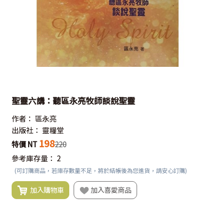
聖靈六講：聽區永亮牧師談說聖靈
作者：
區永亮
出版社：
靈糧堂
198
特價 NT
220
參考庫存量：
2
(可訂購商品，若庫存數量不足，將於結帳後為您進貨，請安心訂購)
加入購物車
加入喜愛商品