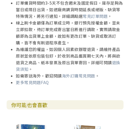
訂單備貨時間約3-5天不包含週末及國定假日，庫存足夠為
當日或隔日出貨，如遇廠商調貨時間延長或絕版、缺貨等
特殊情況，將另行通知。詳細請點選
常見訂單問題
。
線上刷卡金額僅為訂單成立時，銀行預先授權金額，並未
立即扣款，待訂單完成寄出當日將進行請款，實際請款金
額即為出貨單上金額，故如有更改訂單、缺貨或取消訂
購，皆不會有刷退程序產生。
為維護您的權益，如因個人因素欲辦理退貨，請維持產品
原狀並依原包裝包好，於收到商品鑑賞期七天內，將與欲
退貨之商品、紙本發票及原出貨單寄回。詳細可閱讀
退換
貨須知
。
如需寄送海外，歡迎閱讀
海外訂購常見問題
。
更多常見問題FAQ
你可能也會喜歡