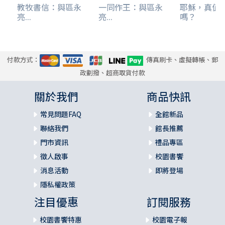
教牧書信：與區永
一同作王：與區永
耶穌，真值
亮...
亮...
嗎？
付款方式：
傳真刷卡、虛擬轉帳、郵
政劃撥、超商取貨付款
關於我們
商品快訊
常見問題FAQ
全館新品
聯絡我們
館長推薦
門市資訊
禮品專區
徵人啟事
校園書饗
消息活動
即將登場
隱私權政策
注目優惠
訂閱服務
校園書饗特惠
校園電子報