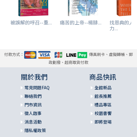
被誤解的呼召--重...
痛苦的上帝--楊腓...
找恩典的人
力...
付款方式：
傳真刷卡、虛擬轉帳、郵
政劃撥、超商取貨付款
關於我們
商品快訊
常見問題FAQ
全館新品
聯絡我們
館長推薦
門市資訊
禮品專區
徵人啟事
校園書饗
消息活動
即將登場
隱私權政策