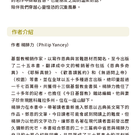
的名作中擷取智慧，也是朋友之間的溫柔對話，
陪伴我們穿越心靈惶恐的沉重風暴。
作者介紹
作者 楊腓力（Philip Yancey）
基督教暢銷作家，以寫作恩典與苦難題材而聞名，至今出版
了二十五本書，翻譯成中文的暢銷著作包括《恩典多奇
異》、《耶穌真貌》、《歡喜讀舊約》和《無語問上帝》
（校園）等書，並在全球以五十多種語言出版，總印量超過
一千七百萬冊，共獲得十三個基督教金書獎。楊腓力擔任了
二十多年的記者，也擔任《今日基督教》雜誌編輯。他與妻
子珍奈現居科羅拉多州，住在一座山腳下。
楊腓力在本書中，帶著讀者重新進入鄧恩以古典英文寫下的
作品。鄧恩的文筆，今日讀者可能會感到閱讀上的難度，但
楊腓力以他的文字功力，讓鄧恩名著在現代讀者面前發出歷
久彌新的光芒。本書結合鄧恩的二十三篇病中省思與楊腓力
自己的七篇介紹與回應，共同築成了三十篇雋永的深刻祈