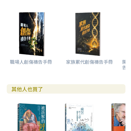
職場人創傷禱告手冊
家族累代創傷禱告手冊
開
告(
其他人也買了