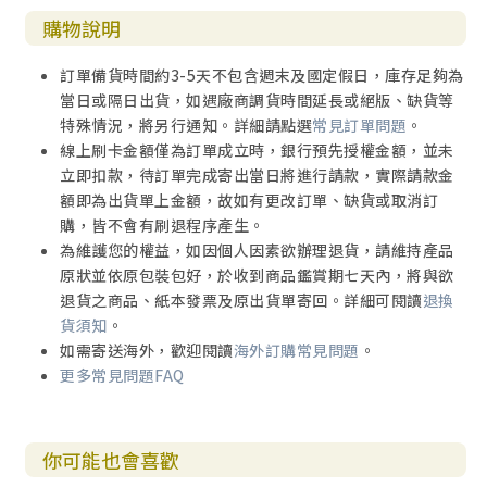
購物說明
訂單備貨時間約3-5天不包含週末及國定假日，庫存足夠為
當日或隔日出貨，如遇廠商調貨時間延長或絕版、缺貨等
特殊情況，將另行通知。詳細請點選
常見訂單問題
。
線上刷卡金額僅為訂單成立時，銀行預先授權金額，並未
立即扣款，待訂單完成寄出當日將進行請款，實際請款金
額即為出貨單上金額，故如有更改訂單、缺貨或取消訂
購，皆不會有刷退程序產生。
為維護您的權益，如因個人因素欲辦理退貨，請維持產品
原狀並依原包裝包好，於收到商品鑑賞期七天內，將與欲
退貨之商品、紙本發票及原出貨單寄回。詳細可閱讀
退換
貨須知
。
如需寄送海外，歡迎閱讀
海外訂購常見問題
。
更多常見問題FAQ
你可能也會喜歡