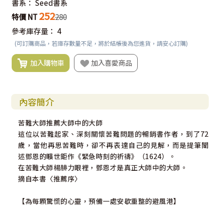
書系：
Seed書系
252
特價 NT
280
參考庫存量：
4
(可訂購商品，若庫存數量不足，將於結帳後為您進貨，請安心訂購)
加入購物車
加入喜愛商品
內容簡介
苦難大師推薦大師中的大師
這位以苦難起家、深刻關懷苦難問題的暢銷書作者，到了72
歲，當他再思苦難時，卻不再表達自己的見解，而是提筆闡
述鄧恩的曠世鉅作《緊急時刻的祈禱》（1624）。
在苦難大師楊腓力眼裡，鄧恩才是真正大師中的大師。
摘自本書〈推薦序〉
【為每顆驚慌的心靈，預備一處安歇重整的避風港】