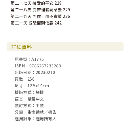
第二十七天 接受的平安 219
第二十八天 受苦裡發現意義 229
第二十九天 同理，而不責備 236
第三十天 從恐懼到信靠 242
詳細資料
原書號：A1775
ISBN：9786267233283
出版日期：20230210
頁數：256
尺寸：12.5x19cm
排版方式：橫排
語言：繁體中文
裝訂方式：平裝
分類：生命造就／禱告
適用對象：適用所有人