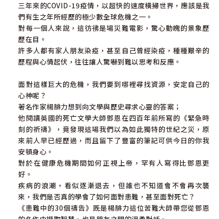
三年來的COVID-19疫情，以超快的速度橫掃世界，應該是我
們有生之年所經歷的極少數全球危機之一。
對每一個人來說，這彷彿是場災難電影，驚心動魄的景象歷
歷在目。
許多人都有家人朋友染疫，甚至自己曾經染疫，種種艱辛的
歷程與心情起伏，往往讓人驚嚇到難以思考和反應。
面對這樣巨大的危機，我們要到哪裡尋找資源，安定自己的
心神呢？
著名作家楊腓力想到向文學與歷史尋求心靈的答案；
他閱讀英國的死亡文學大師鄧恩在四百年前所寫的《緊急時
刻的祈禱》，竟發現這場我們以為如此獨特的世紀之災，原
來前人早已經歷過，而且留下了豐富的筆記可供今日的你我
安頓身心。
對於在健康危機期間如何正視上帝，罕有人寫得比鄧恩更
好。
疾病的浪潮，看似逐漸退去，但誰也不知道會不會再次襲
來，我們是否真的學會了如何面對患難，甚至面對死亡？
《患難中的30個禱告》既是楊腓力這位苦難大師帶您從鄧恩