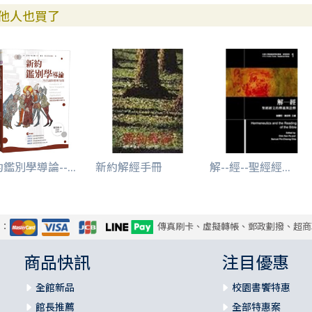
他人也買了
鑑別學導論--...
新約解經手冊
解--經--聖經經...
式：
傳真刷卡、虛擬轉帳、郵政劃撥、超商
商品快訊
注目優惠
全館新品
校園書饗特惠
館長推薦
全部特惠案