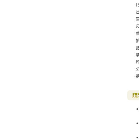
I
尺
購