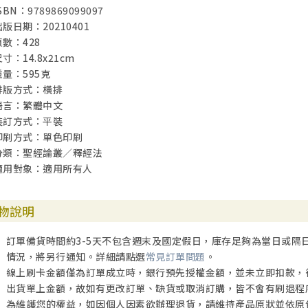
SBN：9789869099097
出版日期：20210401
頁數：428
寸：14.8x21cm
重量：595克
排版方式：橫排
語言：繁體中文
裝訂方式：平裝
印刷方式：單色印刷
分類：聖經論叢／釋經法
適用對象：適用所有人
物說明
訂單備貨時間約3-5天不包含週末及國定假日，庫存足夠為當日或隔
情況，將另行通知。詳細請點選
常見訂單問題
。
線上刷卡金額僅為訂單成立時，銀行預先授權金額，並未立即扣款，
出貨單上金額，故如有更改訂單、缺貨或取消訂購，皆不會有刷退程
為維護您的權益，如因個人因素欲辦理退貨，請維持產品原狀並依原