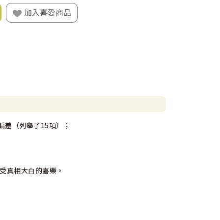
加入喜愛商品
偏差（列舉了15項）；
享受真相大白的喜樂。