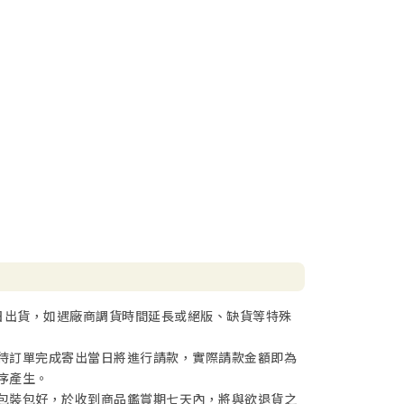
日出貨，如遇廠商調貨時間延長或絕版、缺貨等特殊
待訂單完成寄出當日將進行請款，實際請款金額即為
序產生。
包裝包好，於收到商品鑑賞期七天內，將與欲退貨之