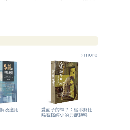
more
解及應用
愛面子的神？：從耶穌比
喻看釋經史的典範轉移