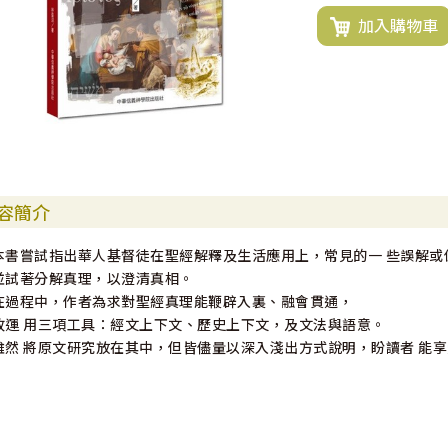
加入購物車
容簡介
本書嘗試指出華人基督徒在聖經解釋及生活應用上，常見的一 些誤解或
並試著分解真理，以澄清真相。
在過程中，作者為求對聖經真理能鞭辟入裏、融會貫通，
故運 用三項工具：經文上下文、歷史上下文，及文法與語意。
雖然 將原文研究放在其中，但皆儘量以深入淺出方式說明，盼讀者 能