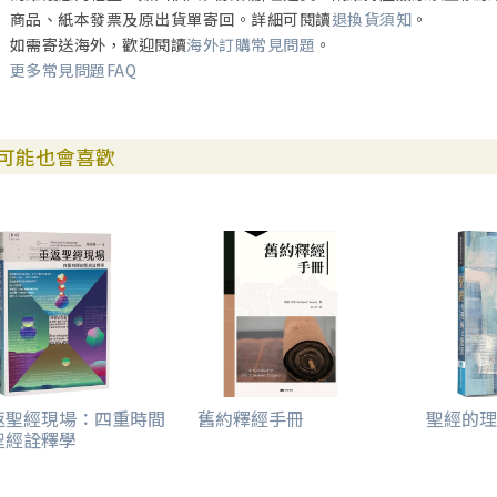
商品、紙本發票及原出貨單寄回。詳細可閱讀
退換貨須知
。
如需寄送海外，歡迎閱讀
海外訂購常見問題
。
更多常見問題FAQ
可能也會喜歡
返聖經現場：四重時間
舊約釋經手冊
聖經的理
聖經詮釋學