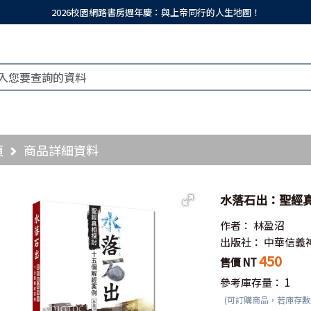
2026校園網路書房週年慶：與上帝同行的人生地圖！
頁
商品詳細資料
水落石出：聖經
作者：
林盈沼
出版社：
中華信義
450
售價 NT
參考庫存量：
1
(可訂購商品，若庫存