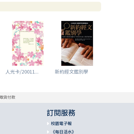
人光卡/20011...
新約經文鑑別學
取貨付款
訂閱服務
校園電子報
《每日活水》