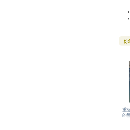
你
重
的