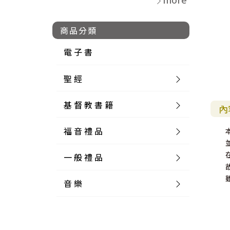
商品分類
電 子 書
聖 經
基 督 教 書 籍
新 舊 約 聖 經
內
福 音 禮 品
簡 體 聖 經
聖 經 論 叢
和 合 本
一 般 禮 品
英 文 聖 經
神 學 類
福 音 飾 品 配 件
和 合 本 標 點
參 考 書 工 具 書
音 樂
外 文 聖 經
實 踐 神 學
福 音 家 飾 用 品
一 般 卡 片
新 標 點 和 合 本
K J V
摩 西 五 經
系 統 神 學
福 音 項 鍊
讀 經 法
中 外 文 聖 經
教 會 歷 史
福 音 生 活 雜 貨
一 般 文 具
詩 本 樂 譜
和 合 本 修 訂 版
E S V
歷 史 書
神 、 創 造
宣 教 差 傳
福 音 耳 環 / 耳 夾
福 音 桌 飾 品
萬 用 卡
釋 經 法
創 世 記