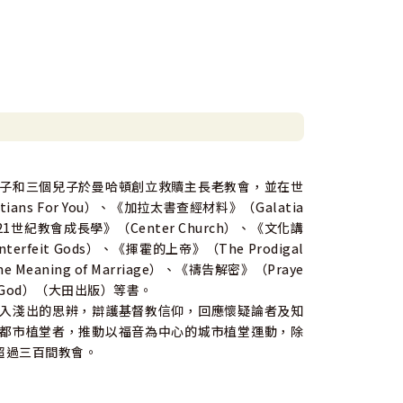
子和三個兒子於曼哈頓創立救贖主長老教會，並在世
s For You）、《加拉太書查經材料》（Galatia
）、《21世紀教會成長學》（Center Church）、《文化講
feit Gods）、《揮霍的上帝》（The Prodigal
Meaning of Marriage）、《禱告解密》（Praye
r God）（大田出版）等書。
入淺出的思辨，辯護基督教信仰，回應懷疑論者及知
都市植堂者，推動以福音為中心的城市植堂運動，除
超過三百間教會。