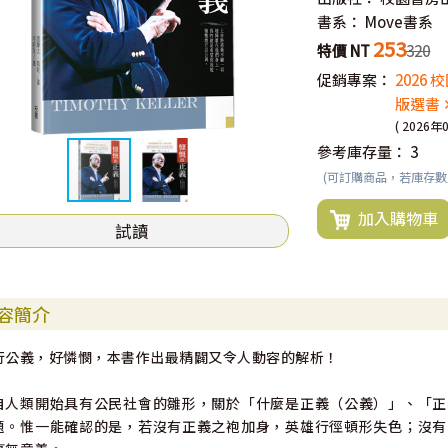
書系：
Move書系
253
特價 NT
320
促銷專案：
2026
版選書 
( 2026年
參考庫存量：
3
(可訂購商品，若庫存
加入購物車
試讀
容簡介
行公義，好憐憫，本書作出最精闢又令人動容的解析！
自人類開始具有公民社會的雛形，關於「什麼是正義（公義）」、「正
題。惟一能確認的是，若沒有正義之袍加身，英雄行徑頓形失色；沒有