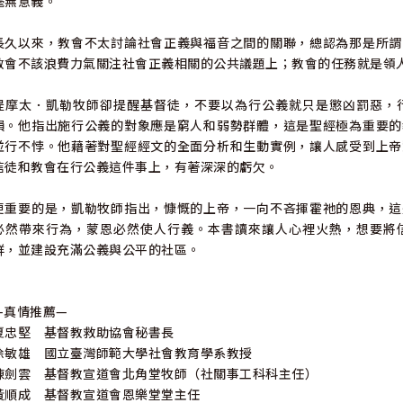
毫無意義。
長久以來，教會不太討論社會正義與福音之間的關聯，總認為那是所謂
教會不該浪費力氣關注社會正義相關的公共議題上；教會的任務就是領
提摩太．凱勒牧師卻提醒基督徒，不要以為行公義就只是懲凶罰惡，
損。他指出施行公義的對象應是窮人和弱勢群體，這是聖經極為重要的
並行不悖。他藉著對聖經經文的全面分析和生動實例，讓人感受到上帝
信徒和教會在行公義這件事上，有著深深的虧欠。
更重要的是，凱勒牧師指出，慷慨的上帝，一向不吝揮霍祂的恩典，這
必然帶來行為，蒙恩必然使人行義。本書讀來讓人心裡火熱，想要將
群，並建設充滿公義與公平的社區。
—真情推薦—
夏忠堅 基督教救助協會秘書長
徐敏雄 國立臺灣師範大學社會教育學系教授
陳劍雲 基督教宣道會北角堂牧師（社關事工科科主任）
黃順成 基督教宣道會恩樂堂堂主任