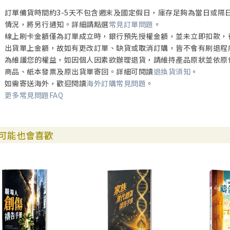
訂單備貨時間約3-5天不包含週末及國定假日，庫存足夠為當日或隔
情況，將另行通知。詳細請點選
常見訂單問題
。
線上刷卡金額僅為訂單成立時，銀行預先授權金額，並未立即扣款，
出貨單上金額，故如有更改訂單、缺貨或取消訂購，皆不會有刷退程
為維護您的權益，如因個人因素欲辦理退貨，請維持產品原狀並依原
商品、紙本發票及原出貨單寄回。詳細可閱讀
退換貨須知
。
如需寄送海外，歡迎閱讀
海外訂購常見問題
。
更多常見問題FAQ
可能也會喜歡