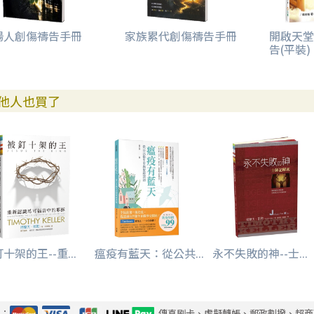
場人創傷禱告手冊
家族累代創傷禱告手冊
開啟天堂
告(平裝)
他人也買了
十架的王--重...
瘟疫有藍天：從公共...
永不失敗的神--士...
式：
傳真刷卡、虛擬轉帳、郵政劃撥、超商