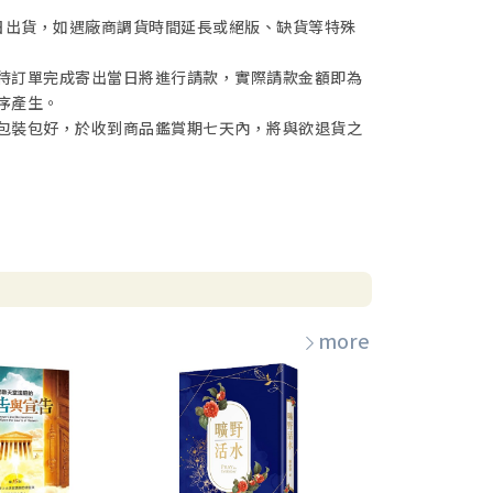
日出貨，如遇廠商調貨時間延長或絕版、缺貨等特殊
待訂單完成寄出當日將進行請款，實際請款金額即為
序產生。
包裝包好，於收到商品鑑賞期七天內，將與欲退貨之
more