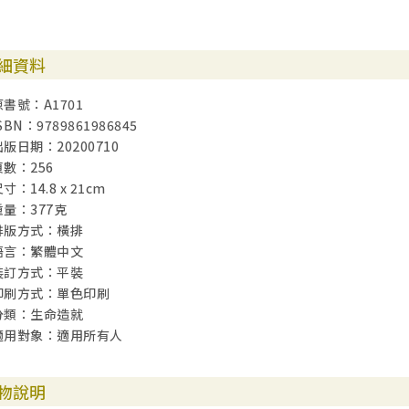
細資料
原書號：A1701
SBN：9789861986845
出版日期：20200710
頁數：256
寸：14.8 x 21cm
重量：377克
排版方式：橫排
語言：繁體中文
裝訂方式：平裝
印刷方式：單色印刷
分類：生命造就
適用對象：適用所有人
物說明