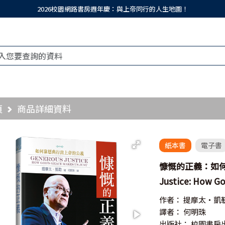
2026校園網路書房週年慶：與上帝同行的人生地圖！
頁
商品詳細資料
紙本書
電子書
慷慨的正義：如何
Justice: How G
作者：
提摩太‧凱
譯者：
何明珠
出版社：
校園書房