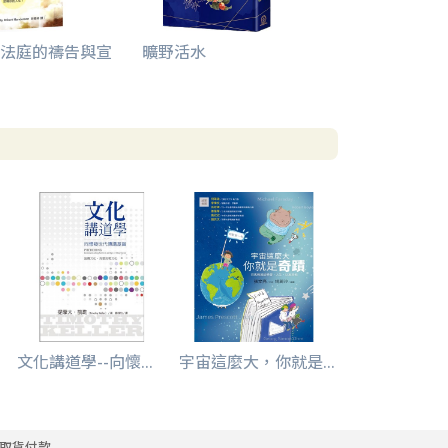
法庭的禱告與宣
曠野活水
文化講道學--向懷...
宇宙這麼大，你就是...
取貨付款