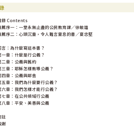
錄
錄 Contents
推薦序一：一堂永無止盡的公民教育課∕徐敏雄
推薦序二：心頭沉重，令人難言窒息的書∕夏忠堅
前言：為什麼寫這本書？
第一章：什麼是行公義？
第二章：公義與舊約
第三章：耶穌怎樣教導公義？
第四章：公義與鄰舍
第五章：我們為什麼要行公義？
第六章：我們怎樣才能行公義？
第七章：在公共領域行公義
第八章：平安、美善與公義
附註
致謝