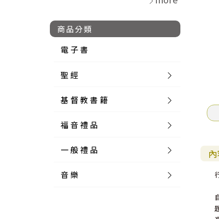
商品分類
電 子 書
聖 經
基 督 教 書 籍
新 舊 約 聖 經
福 音 禮 品
簡 體 聖 經
聖 經 論 叢
和 合 本
一 般 禮 品
英 文 聖 經
神 學 類
福 音 飾 品 配 件
和 合 本 標 點
參 考 書 工 具 書
內
音 樂
外 文 聖 經
實 踐 神 學
福 音 家 飾 用 品
一 般 卡 片
新 標 點 和 合 本
K J V
摩 西 五 經
系 統 神 學
福 音 項 鍊
讀 經 法
中 外 文 聖 經
教 會 歷 史
福 音 生 活 雜 貨
一 般 文 具
詩 本 樂 譜
和 合 本 修 訂 版
E S V
歷 史 書
神 、 創 造
宣 教 差 傳
福 音 耳 環 / 耳 夾
福 音 桌 飾 品
萬 用 卡
釋 經 法
創 世 記