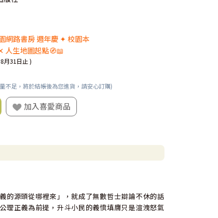
 校園網路書房 週年慶 ✦ 校園本
✕ 人生地圖起點🧭📖
08月31日止 )
數量不足，將於結帳後為您進貨，請安心訂購)
加入喜愛商品
義的源頭從哪裡來」，就成了無數哲士辯論不休的話
公理正義為前提，升斗小民的義憤填膺只是渲洩怒氣