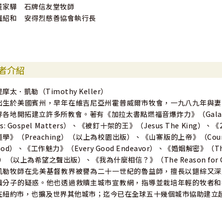
董家驊 石牌信友堂牧師
羅紹和 安得烈慈善協會執行長
者介紹
提摩太．凱勒（Timothy Keller）
出生於美國賓州，早年在維吉尼亞州霍普威爾市牧會，一九八九年與妻
界各地開拓建立許多所教會。著有《加拉太書點燃福音爆炸力》（Galatian
ns: Gospel Matters）、《被釘十架的王》（Jesus The King
道學》（Preaching）（以上為校園出版）、《山寨版的上帝》（Counter
God）、《工作魅力》（Every Good Endeavor）、《婚姻解密》（The 
r）（以上為希望之聲出版）、《我為什麼相信？》（The Reason fo
凱勒牧師在北美基督教界被譽為二十一世紀的魯益師，擅長以錯綜又深
識分子的疑惑。他也透過救贖主城市宣教網，指導並栽培年輕的牧者和
在紐約市，也擴及世界其他城市；迄今已在全球五十幾個城市協助建立