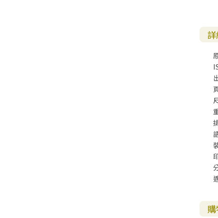
詳
I
尺
購