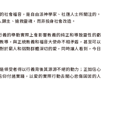
的社會福音，是自由派神學家、社運人士所關注的。
人歸主、搶救靈魂，而非投身社會改造。
行義的舉動實際上會影響教義的純正和導致靈性的虧
教導，與正統教義和福音大使命不相矛盾，甚至可以
對於窮人和弱勢群體深切的愛，同時讓人看到，今日
是領受者得以行義背後其源源不絕的動力；正如信心
信仰付諸實踐，以愛的實際行動去關心悲傷困苦的人