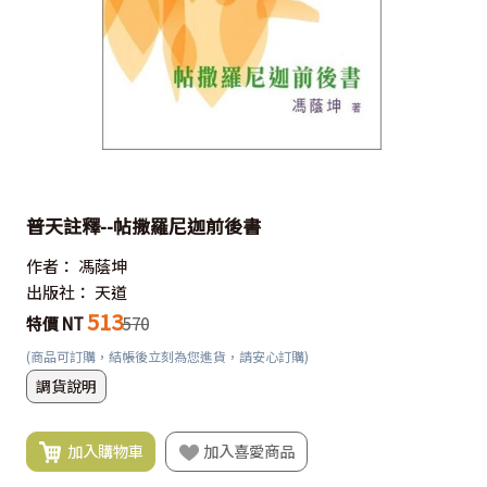
普天註釋--帖撒羅尼迦前後書
作者：
馮蔭坤
出版社：
天道
513
特價 NT
570
(商品可訂購，結帳後立刻為您進貨，請安心訂購)
調貨說明
加入購物車
加入喜愛商品