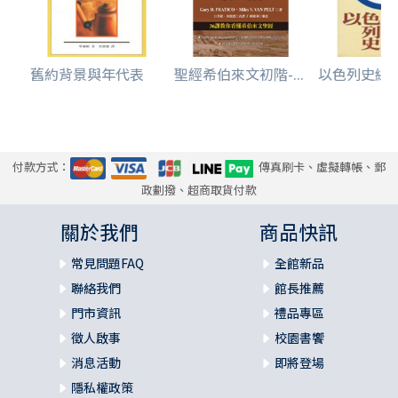
舊約背景與年代表
聖經希伯來文初階-...
以色列史綜覽
付款方式：
傳真刷卡、虛擬轉帳、郵
政劃撥、超商取貨付款
關於我們
商品快訊
常見問題FAQ
全館新品
聯絡我們
館長推薦
門市資訊
禮品專區
徵人啟事
校園書饗
消息活動
即將登場
隱私權政策