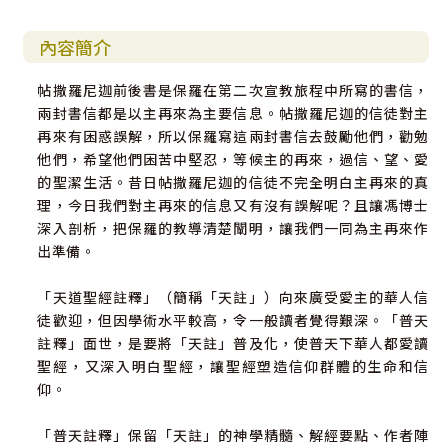
內容簡介
帖撒羅尼迦前後書是保羅在第二次宣教旅程中所寫的書信，
兩封書信都是以主再來為主要信息。帖撒羅尼迦的信徒對主
再來有困惑誤解，所以保羅寫這兩封書信去鼓勵他們，勸勉
他們，希望他們困苦中堅忍，等候主的再來，過信、望、愛
的聖潔生活。昔日帖撒羅尼迦的信徒不完全明白主再來的真
理，今日我們對主再來的信息又有沒有誤解呢？且讓馮博士
深入剖析，把保羅的教導清楚闡明，讓我們一同為主再來作
出準備。
「天道聖經註釋」（簡稱「天註」）向來廣受愛主的華人信
徒歡迎，但因學術水平較高，令一般讀者覺得艱深。「普天
註釋」面世，是要將「天註」普及化，使普天下華人都愛讀
聖經，又深入明白聖經，讓聖經塑造信仰群體的生命和信
仰。
「普天註釋」保留「天註」的神學精髓、解經要點、作者陣