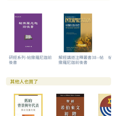
四、第三次為讀者禱告（三16）
柒、結語（三17~18）
一、親筆問安（三17）
二、信末祝福（三18）
研經系列-帖撒羅尼迦前
解經講道注釋叢書38--帖
帖
後書
撒羅尼迦前後書
其他人也買了