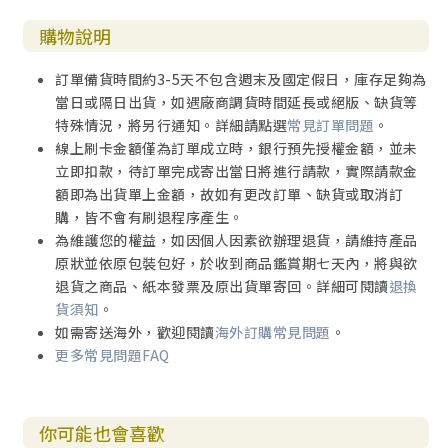
二、鼓勵的根據（一5~10）
購物說明
三、禱告的內容（一11~12）
叁、預告不法者的興衰（二1~12）
訂單備貨時間約3-5天不包含週末及國定假日，庫存足夠為
一、主的日子未到（二1~2）
當日或隔日出貨，如遇廠商調貨時間延長或絕版、缺貨等
二、不法者要顯露（二3~4）
特殊情況，將另行通知。詳細請點選
常見訂單問題
。
三、不法者被攔阻（二5~7）
線上刷卡金額僅為訂單成立時，銀行預先授權金額，並未
四、不法者的活動（二8~12）
立即扣款，待訂單完成寄出當日將進行請款，實際請款金
肆、再次感恩及代禱（二13~17）
額即為出貨單上金額，故如有更改訂單、缺貨或取消訂
一、感謝的原因（二13~14）
購，皆不會有刷退程序產生。
二、勉堅守教訓（二15）
為維護您的權益，如因個人因素欲辦理退貨，請維持產品
三、禱告的內容（二16~17）
原狀並依原包裝包好，於收到商品鑑賞期七天內，將與欲
伍、請求代禱及再次代禱（三1~5）
退貨之商品、紙本發票及原出貨單寄回。詳細可閱讀
退換
一、請求代禱（三1~2）
貨須知
。
二、表示信任（三3~4）
如需寄送海外，歡迎閱讀
海外訂購常見問題
。
三、再次代禱（三5）
更多常見問題FAQ
陸、勸勉（三6~16）
一、關於懶散不作工者（三6~10）
二、直接勸戒怠工之人（三11~12）
你可能也會喜歡
三、關於不聽勸戒的人（三13~15）