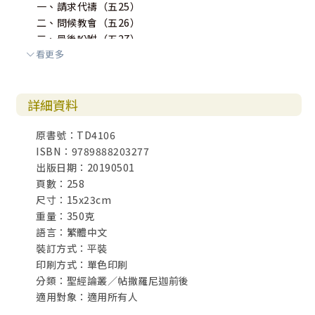
一、請求代禱（五25）
二、問候教會（五26）
三、最後吩咐（五27）
看更多
四、最後祝福（五28）
帖撒羅尼迦後書
詳細資料
導論
原書號：TD4106
壹、作者
ISBN：9789888203277
貳、後書和前書的關係
出版日期：20190501
叁、寫作的原因和日期
頁數：258
肆、帖撒羅尼迦後書的完整性
尺寸：15x23cm
重量：350克
註釋
語言：繁體中文
壹、問安（一1~2）
裝訂方式：平裝
一、寫信人（一a）
印刷方式：單色印刷
二、收信人（一b）
分類：聖經論叢／帖撒羅尼迦前後
三、問安語（一2）
適用對象：適用所有人
貳、感恩及代禱（一3~12）
一、感謝的原因（一3~4）