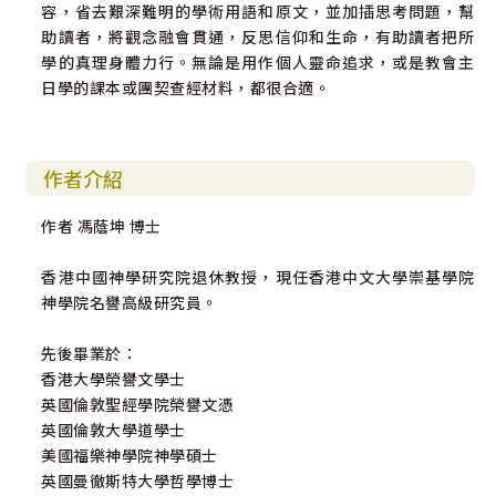
容，省去艱深難明的學術用語和原文，並加插思考問題，幫
助讀者，將觀念融會貫通，反思信仰和生命，有助讀者把所
學的真理身體力行。無論是用作個人靈命追求，或是教會主
日學的課本或團契查經材料，都很合適。
作者介紹
作者 馮蔭坤 博士
香港中國神學研究院退休教授，現任香港中文大學崇基學院
神學院名譽高級研究員。
先後畢業於：
香港大學榮譽文學士
英國倫敦聖經學院榮譽文憑
英國倫敦大學道學士
美國福樂神學院神學碩士
英國曼徹斯特大學哲學博士