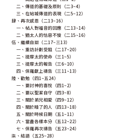
二、傳道的基礎及原則（二3~4）
三、在帖城傳道的表現（二5~12）
肆、再次感恩（二13~16）
一、帖人對福音的回應（二13~14）
二、猶太人的怙惡不悛（二15~16）
伍、繼續自辯（二17~三13）
一、重訪計劃受阻（二17~20）
二、提摩太的使命（三1~5）
三、提摩太的報告（三6~10）
四、保羅獻上禱告（三11~13）
陸、勸勉（四1~五24）
一、要討神的喜悅（四1~2）
二、要以聖潔自守（四3~8）
三、關於弟兄相愛（四9~12）
四、關於睡了的人（四13~18）
五、關於時候日期（五1~11）
六、當盡各樣本分（五12~22）
七、保羅再次禱告（五23~24）
柒、結語（五25~28）