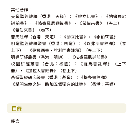
其他著作：
天道聖經註釋（香港：天道）：《腓立比書》，《帖撒羅尼
迦前書》，《帖撒羅尼迦後書》，《希伯來書》（卷上），
《希伯來書》（卷下）
普天註釋（香港：天道）：《腓立比書》，《希伯來書》
明道聖經註釋叢書（香港：明道）：《以弗所書註釋》（卷
上下），《歌羅西書・腓利門書註釋》（卷上下）
明道研經叢書（香港：明道）：《帖撒羅尼迦前書》
校園研經叢書（台北：校園）：《羅馬書註釋》（上下
冊），《加拉太書註釋》（卷上下）
基道聖經研究叢書（香港：基道）：《提多書註釋》
《擘開生命之餅︰路加五個獨有的比喻》（香港：基道）
目錄
序言