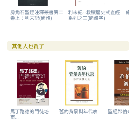
第二十五章：透過神的子民不把祂的居所污染（利11-15）
房角石聖經注釋叢書第二
利未記--救贖歷史式查經
細
卷上：利未記(簡體)
系列之三(簡體字)
（3）：潔淨與不潔淨條例的分析
第二十六章：透過神的子民不把祂的居所污染（利11-15）
（4）：潔淨與不潔淨條例的解釋（一）學者的看法
其他人也買了
第二十七章：透過神的子民不把祂的居所污染（利11-15）
（5）：潔淨與不潔淨條例的解釋（二）「不潔淨」與「死
亡」有關
第二十八章：透過神的子民不把祂的居所污染（利11-15）
（6）：潔淨與不潔淨條例的解釋（三）「經文互涉」的進路
第二十九章：透過神的子民不把祂的居所污染（利11-15）
（7）：潔淨與不潔淨條例的重要性
馬丁路德的門徒培
舊約背景與年代表
聖經希伯來文初
育...
第三十章：透過大祭司在贖罪日把祂的居所潔淨（利16）