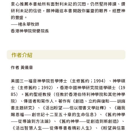
衷心推薦本書給所有面對利未記的沉悶，仍然堅持捧讀、鑽
研利未記的信徒，願神藉這本書開啟你屬靈的眼界，經歷神
的豐盛。
——禇永華牧師
香港神學院榮譽院長
作者介紹
作者 黃儀章
美國三一福音神學院哲學博士（主修舊約；1994）、神學碩
士（主修舊約；1992），香港中國神學研究院道學碩士（19
85）。舊約聖經教授（任教於香港伯特利神學院和其他神學
院）、傳道者和寫作人。著作有《創造、立約與復和——訓誨
書主題研究》、《活出盼望——但以理書文學註釋》、《藉我
賜恩福——創世記十二至五十章的生命信息》、《舊約神學
——從導論到方法論》、《舊約神學——從創造到新創造》、
《活出智慧人生——從傳導書看精彩人生》、《盼望與信靠