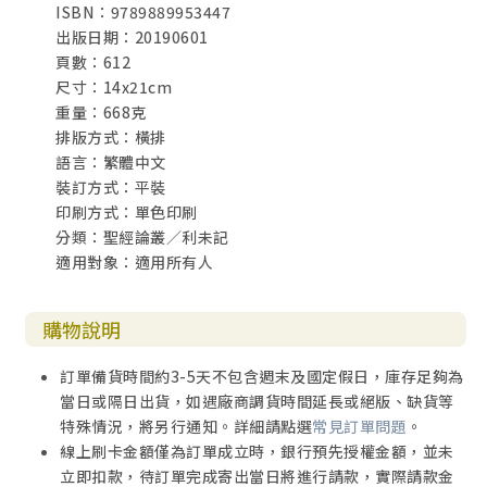
ISBN：9789889953447
燔祭來親近祂（利1:1-17；6:8-13）
出版日期：20190601
頁數：612
第十四章：帶著合宜的祭來親近祂（利1-7）（6）：帶著
尺寸：14x21cm
素祭來親近祂（利2:1-16；6:14-23）
重量：668克
排版方式：橫排
第十五章：帶著合宜的祭來親近祂（利1-7）（7）：帶著
語言：繁體中文
平安祭來親近祂（利3:1-17；7:11-36）
裝訂方式：平裝
印刷方式：單色印刷
第十六章：帶著合宜的祭來親近祂（利1-7）（8）：帶著
分類：聖經論叢／利未記
贖罪祭來親近祂（利4:1-5:13；6:24-30）
適用對象：適用所有人
第十七章：帶著合宜的祭來親近祂（利1-7）（9）：帶著
贖愆祭來親近祂（利5:14-6:7；7:1-10）
購物說明
第十八章：透過獻祭的中保來親近祂（利8-9）（1）：大
訂單備貨時間約3-5天不包含週末及國定假日，庫存足夠為
祭司和祭司的膏立（利8）
當日或隔日出貨，如遇廠商調貨時間延長或絕版、缺貨等
特殊情況，將另行通知。詳細請點選
常見訂單問題
。
第十九章：透過獻祭的中保來親近祂（利8-9）（附篇）：
線上刷卡金額僅為訂單成立時，銀行預先授權金額，並未
利未人、祭司、大祭司
立即扣款，待訂單完成寄出當日將進行請款，實際請款金