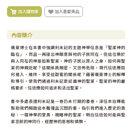
加入購物車
加入喜愛商品
內容簡介
儀章博士在本書中強調利未記的主題神學信息是「聖潔神的
臨在」，而且一再提出神願意與祂的子民同在，但這位樂於
與人同在的神是如斯聖潔，神的子民以罪人之身，如何與聖
潔的神親近呢？這關係既親密，又恐怖危險，現代信徒應如
何進入、維持、享受這甜蜜的關係呢？藉著儀章博士的解釋
和導引，使我們通過利未記更認識神的聖潔、聖潔的神的嚴
格要求、信徒應如何追求和活出聖潔。
書中多處表達利未記是一卷仍未打開的書卷，深信本註釋能
幫助我們開啟這本難懂且沉悶的書，指引我們進入歷史的奧
秘，一窺神學的堂奧，親睹神的聖潔，明白信徒如何能與聖
潔忌邪的神同行，經歷神的恩慈和憐憫。