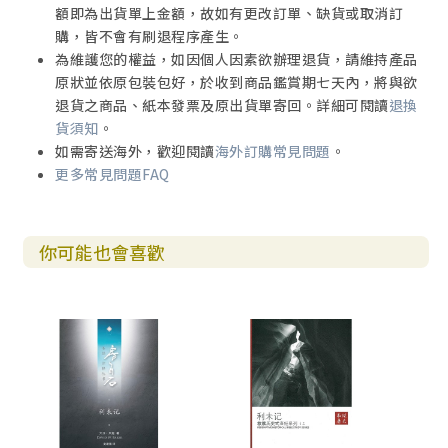
額即為出貨單上金額，故如有更改訂單、缺貨或取消訂
第二十章：透過獻祭的中保來親近祂（利8-9）（2）：大
購，皆不會有刷退程序產生。
祭司和祭司對獻祭制度的啟動（利9）
為維護您的權益，如因個人因素欲辦理退貨，請維持產品
原狀並依原包裝包好，於收到商品鑑賞期七天內，將與欲
退貨之商品、紙本發票及原出貨單寄回。詳細可閱讀
退換
貨須知
。
第五部分：利10-16章的經文釋義（聖潔神的臨在——如何確
如需寄送海外，歡迎閱讀
海外訂購常見問題
。
保祂的臨在？）
更多常見問題FAQ
第二十一章：利10-16章的整體分析
你可能也會喜歡
第二十二章：透過祭司把聖的與俗的、潔淨的與不潔淨的
分別出來，並將關乎潔淨與不潔淨的條例教導神的子民（利1
0）
第二十三章：透過神的子民不把祂的居所污染（利11-15）
（1）：利11-15章的整體分析
第二十四章：透過神的子民不把祂的居所污染（利11-15）
（2）：「潔淨」與「不潔淨」的意思