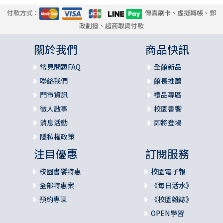
第三十一章：透過大祭司在贖罪日把祂的居所潔淨（附
篇）：「亞撒瀉勒」的意思
付款方式：
傳真刷卡、虛擬轉帳、郵
政劃撥、超商取貨付款
關於我們
商品快訊
第六部分：利17-27章的經文釋義（聖潔神的臨在——如何活
常見問題FAQ
全館新品
出相稱的生活？）
聯絡我們
館長推薦
第三十二章：利17-27章的整體分析
門市資訊
禮品專區
徵人啟事
校園書饗
第三十三章：活出聖潔的生活（利17-22）（1）：利17-2
消息活動
即將登場
2章的整體分析
隱私權政策
第三十四章：活出聖潔的生活（利17-22）（2）：活出聖
注目優惠
訂閱服務
潔的信仰生活（利17）
校園書饗特惠
校園電子報
第三十五章：活出聖潔的生活（利17-22）（3）：活出聖
全部特惠案
《每日活水》
潔的性生活（一）（利18；20）
預約專區
《校園雜誌》
OPEN學習
第三十六章：活出聖潔的生活（利17-22）（4）：活出聖