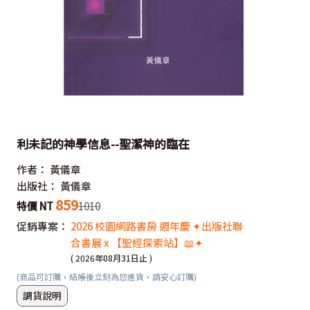
利未記的神學信息--聖潔神的臨在
作者：
黃儀章
出版社：
黃儀章
859
特價 NT
1010
促銷專案：
2026 校園網路書房 週年慶 ✦出版社聯
合書展 x 【聖經探索站】📖✦
( 2026年08月31日止 )
(商品可訂購，結帳後立刻為您進貨，請安心訂購)
調貨說明