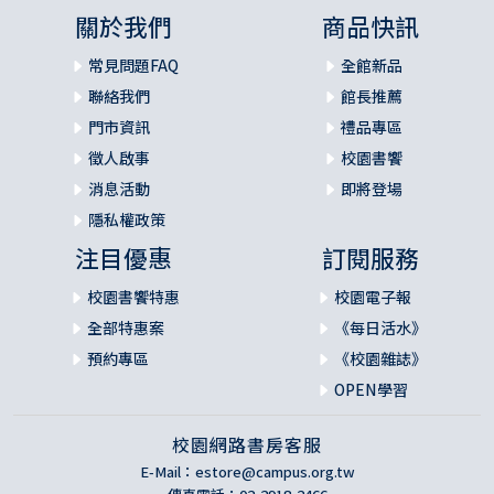
關於我們
商品快訊
常見問題FAQ
全館新品
聯絡我們
館長推薦
門市資訊
禮品專區
徵人啟事
校園書饗
消息活動
即將登場
隱私權政策
注目優惠
訂閱服務
校園書饗特惠
校園電子報
全部特惠案
《每日活水》
預約專區
《校園雜誌》
OPEN學習
校園網路書房客服
E-Mail：
estore@campus.org.tw