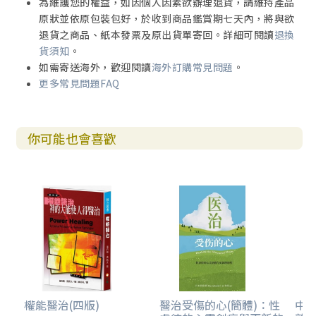
為維護您的權益，如因個人因素欲辦理退貨，請維持產品
原狀並依原包裝包好，於收到商品鑑賞期七天內，將與欲
退貨之商品、紙本發票及原出貨單寄回。詳細可閱讀
退換
貨須知
。
如需寄送海外，歡迎閱讀
海外訂購常見問題
。
更多常見問題FAQ
你可能也會喜歡
權能醫治(四版)
醫治受傷的心(簡體)：性
中