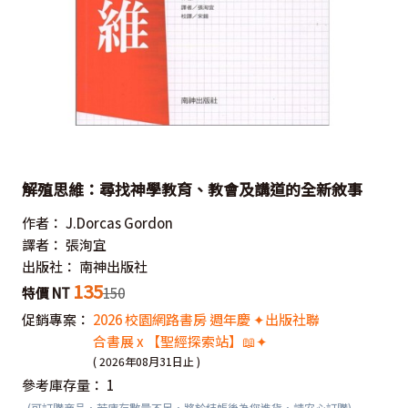
解殖思維：尋找神學教育、教會及講道的全新敘事
作者：
J.Dorcas Gordon
譯者：
張洵宜
出版社：
南神出版社
135
特價 NT
150
促銷專案：
2026 校園網路書房 週年慶 ✦出版社聯
合書展 x 【聖經探索站】📖✦
( 2026年08月31日止 )
參考庫存量：
1
(可訂購商品，若庫存數量不足，將於結帳後為您進貨，請安心訂購)