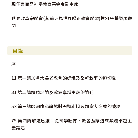
現任東南亞神學教育基金會副主席
世界改革宗聯會(其前身為世界歸正教會聯盟)性別平權議題顧
問
目錄
序
11 第一講加拿大長老教會的處境及全新敘事的迫切性
31 第二講解殖理論及歐洲卓越主義的論述
53 第三講歐洲中心論述對巴勒斯坦及加拿大造成的破壞
75 第四講解殖思維：從神學教育、教會及講道來顛覆卓越主
義論述