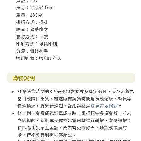
頁數：192
尺寸：14.8x21cm
重量：280克
排版方式：橫排
語言：繁體中文
裝訂方式：平裝
印刷方式：單色印刷
分類：實踐神學
適用對象：適用所有人
購物說明
訂單備貨時間約3-5天不包含週末及國定假日，庫存足夠為
當日或隔日出貨，如遇廠商調貨時間延長或絕版、缺貨等
特殊情況，將另行通知。詳細請點選
常見訂單問題
。
線上刷卡金額僅為訂單成立時，銀行預先授權金額，並未
立即扣款，待訂單完成寄出當日將進行請款，實際請款金
額即為出貨單上金額，故如有更改訂單、缺貨或取消訂
購，皆不會有刷退程序產生。