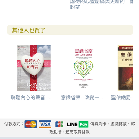
虐待的心靈創痛與更新的
離
盼望
其他人也買了
聆聽內心的聲音--...
意識省察--改變一...
聖依納爵--自
付款方式：
傳真刷卡、虛擬轉帳、郵
政劃撥、超商取貨付款